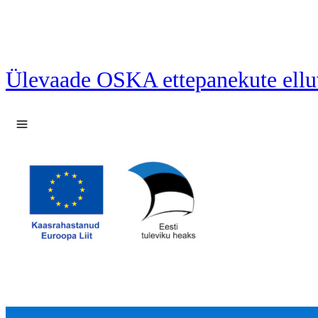
Ülevaade OSKA ettepanekute ellu
Ava menüü
12 ettepanekut laetud.