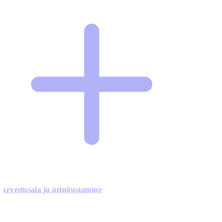
Arvestusala ja ärinõustamine
0
0
0