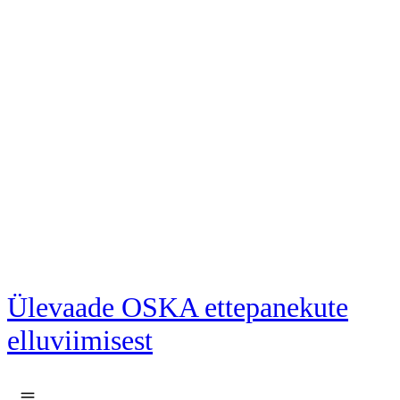
Liigu põhisisu juurde
Ülevaade OSKA ettepanekute
elluviimisest