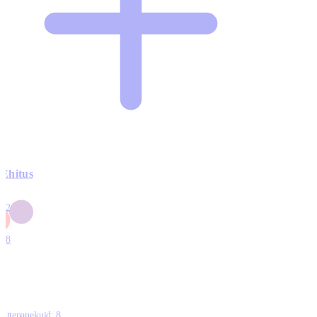
Ehitus
3
42
0
1
18
Ettepanekuid:
8