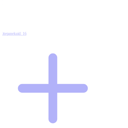
0
Ettepanekuid:
16