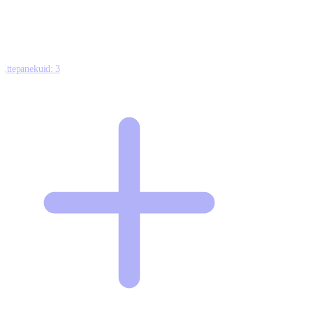
7
Ettepanekuid:
3