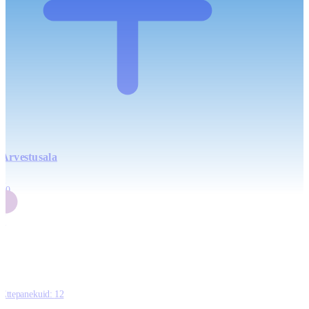
Arvestusala
4
20
2
3
0
Ettepanekuid:
12