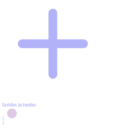
Haridus ja teadus
6
15
12
7