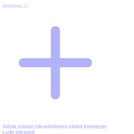
Ettepanekuid:
13
Madala erialase rakendumisega erialad kutseõppes
ja selle põhjused