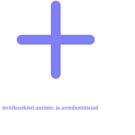
ttevõtlussektori uurimis- ja arendustöötajad