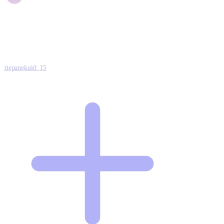
1
0
Ettepanekuid:
15