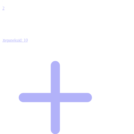
0
12
Ettepanekuid:
10