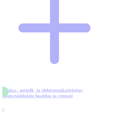
Masina-, metalli- ja elektroonikatööstus;
mootorsõidukite hooldus ja remont
5
10
0
1
0