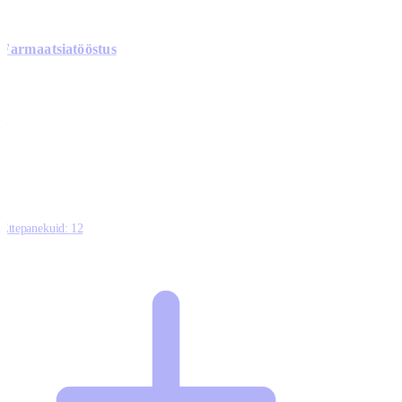
Farmaatsiatööstus
0
0
0
0
3
Ettepanekuid:
12