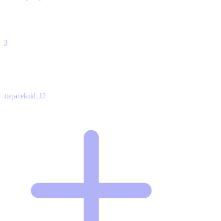
0
0
0
0
13
Ettepanekuid:
12