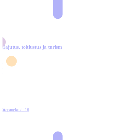
Majutus, toitlustus ja turism
0
3
4
5
0
Ettepanekuid:
16