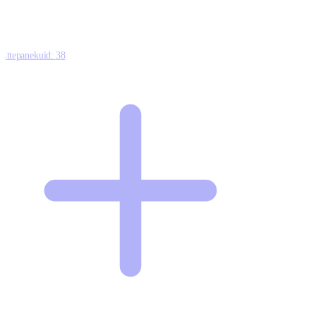
Ettepanekuid:
38