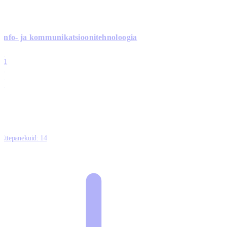
Info- ja kommunikatsiooni­tehnoloogia
3
11
2
0
0
Ettepanekuid:
14