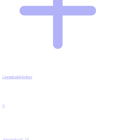
Keemiatööstus
0
0
0
0
10
Ettepanekuid:
16