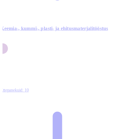
Keemia-, kummi-, plasti- ja ehitusmaterjalitööstus
3
9
1
2
0
Ettepanekuid:
10