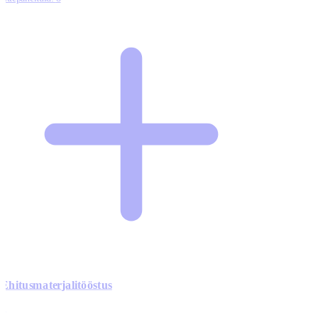
Ehitusmaterjalitööstus
0