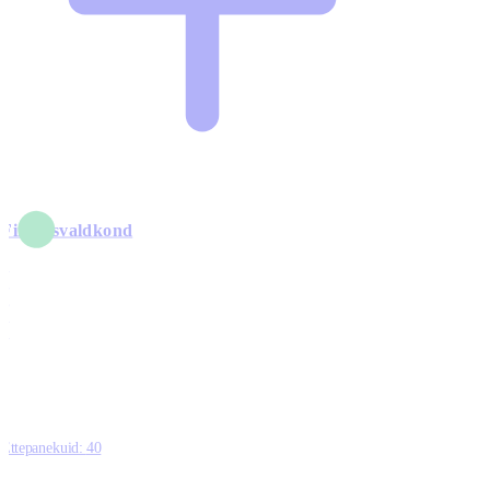
Finantsvaldkond
5
6
0
1
0
Ettepanekuid:
40