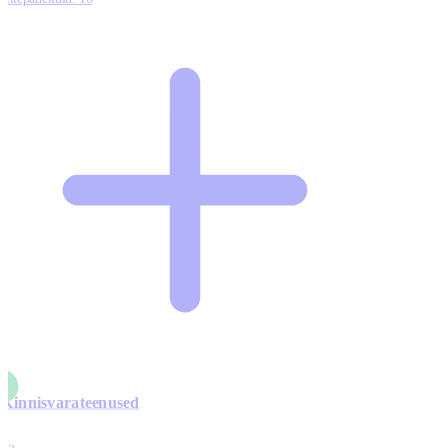
Kinnisvarateenused
4