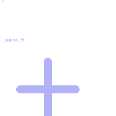
12
0
0
0
Ettepanekuid:
86