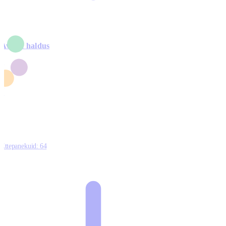
Avalik haldus
4
2
1
3
0
Ettepanekuid:
64