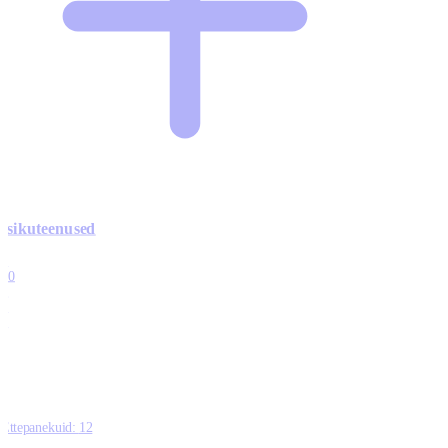
Isikuteenused
3
10
1
0
0
Ettepanekuid:
12