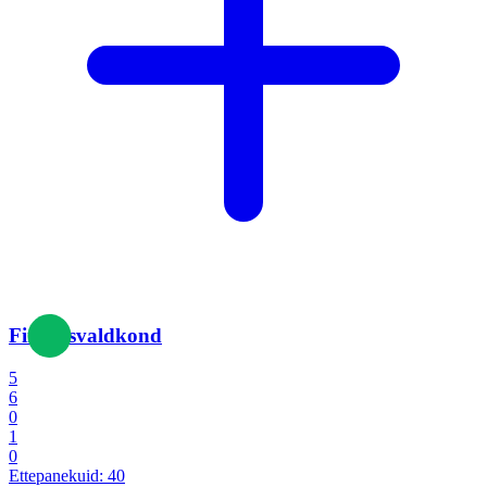
Finantsvaldkond
5
6
0
1
0
Ettepanekuid:
40