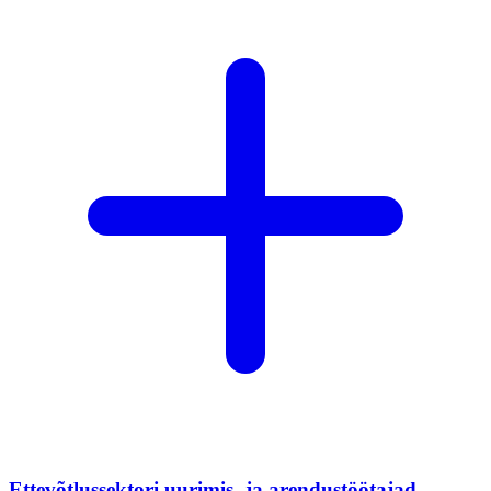
Ettevõtlussektori uurimis- ja arendustöötajad