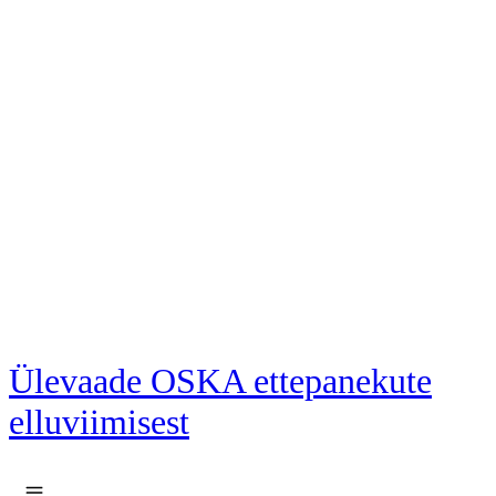
Liigu põhisisu juurde
Ülevaade OSKA ettepanekute
elluviimisest