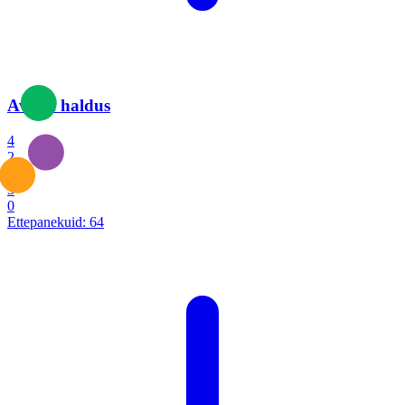
Avalik haldus
4
2
1
3
0
Ettepanekuid:
64