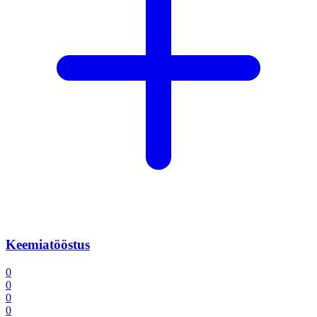
Keemiatööstus
0
0
0
0