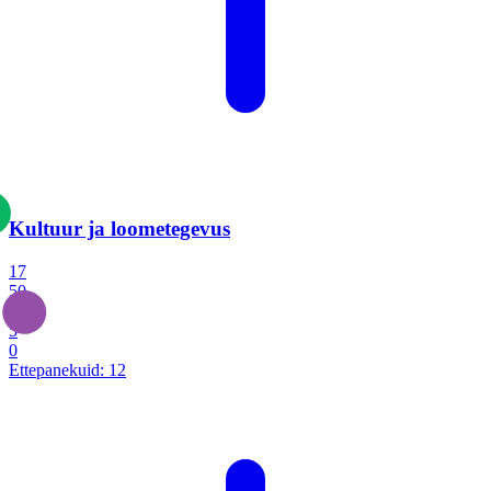
Kultuur ja loometegevus
17
50
14
5
0
Ettepanekuid:
12