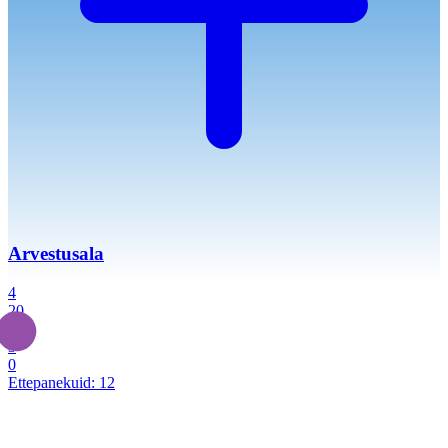
Arvestusala
4
20
2
3
0
Ettepanekuid:
12