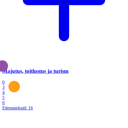
Majutus, toitlustus ja turism
0
3
4
5
0
Ettepanekuid:
16