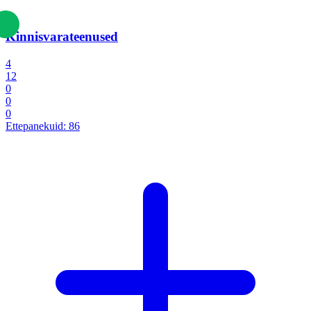
Kinnisvarateenused
4
12
0
0
0
Ettepanekuid:
86