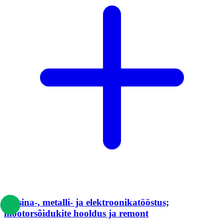
Masina-, metalli- ja elektroonikatööstus;
mootorsõidukite hooldus ja remont