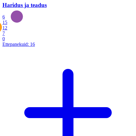
Haridus ja teadus
6
15
12
7
0
Ettepanekuid:
16