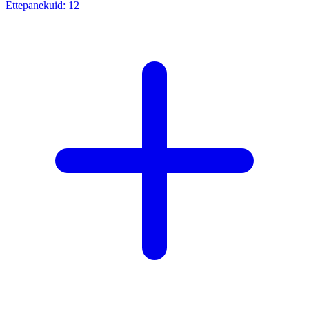
Ettepanekuid:
12