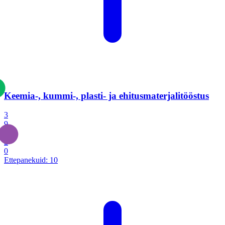
Keemia-, kummi-, plasti- ja ehitusmaterjalitööstus
3
9
1
2
0
Ettepanekuid:
10