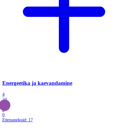
Energeetika ja kaevandamine
4
24
4
3
0
Ettepanekuid:
17