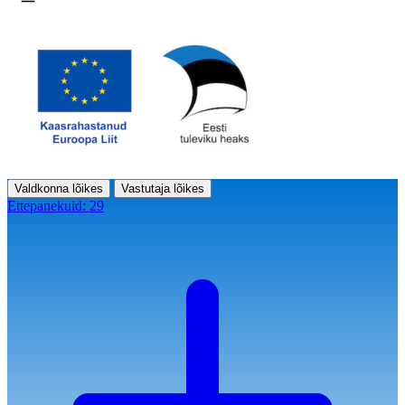
Ava menüü
Valdkonna lõikes
Vastutaja lõikes
Ettepanekuid:
29