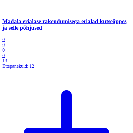
Madala erialase rakendumisega erialad kutseõppes
ja selle põhjused
0
0
0
0
13
Ettepanekuid:
12