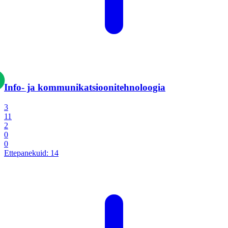
Info- ja kommunikatsiooni­tehnoloogia
3
11
2
0
0
Ettepanekuid:
14