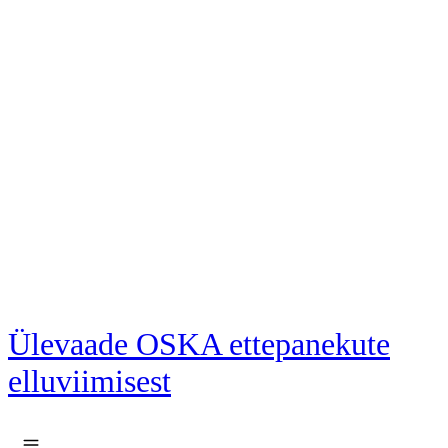
Liigu põhisisu juurde
Ülevaade OSKA ettepanekute
elluviimisest