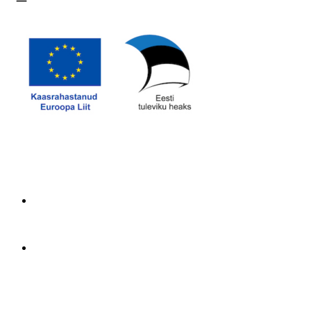
Ava menüü