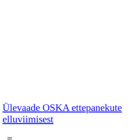
Liigu põhisisu juurde
Ülevaade OSKA ettepanekute
elluviimisest