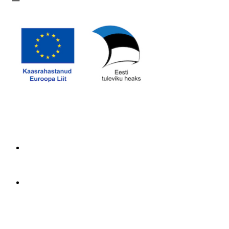
Ava menüü