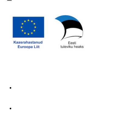
Ava menüü