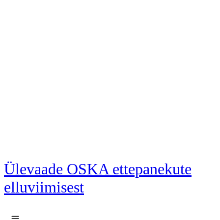
Liigu põhisisu juurde
Ülevaade OSKA ettepanekute
elluviimisest