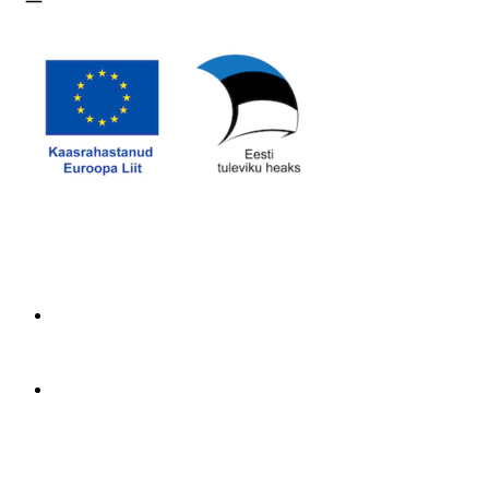
Ava menüü