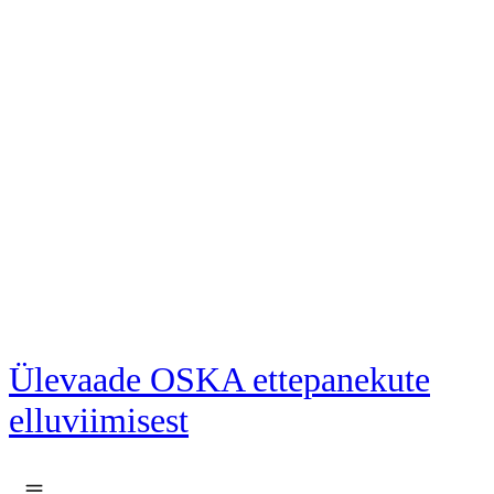
Liigu põhisisu juurde
Ülevaade OSKA ettepanekute
elluviimisest