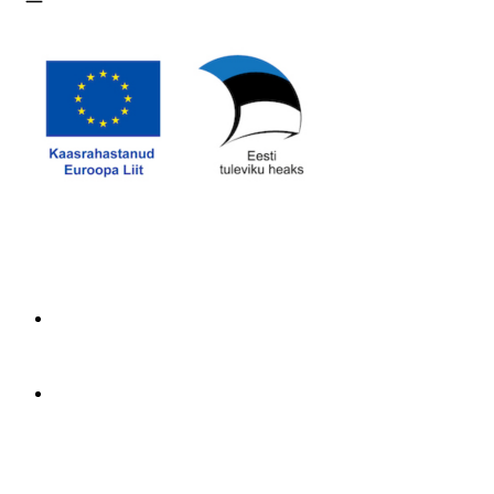
Ava menüü