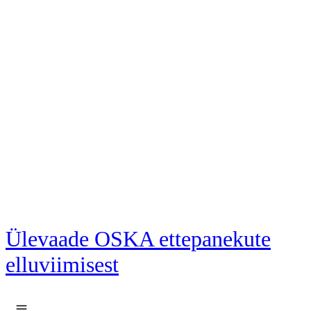
Liigu põhisisu juurde
Ülevaade OSKA ettepanekute
elluviimisest