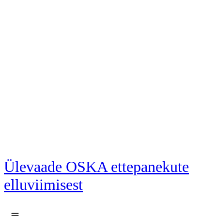
Liigu põhisisu juurde
Ülevaade OSKA ettepanekute
elluviimisest