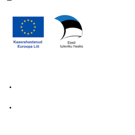
Ava menüü