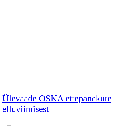
Liigu põhisisu juurde
Ülevaade OSKA ettepanekute
elluviimisest