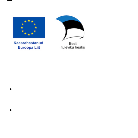
Ava menüü