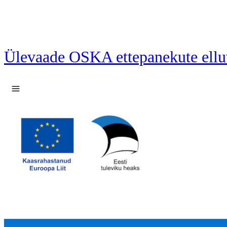
Ülevaade OSKA ettepanekute ellu
Ava menüü
38 ettepanekut laetud.