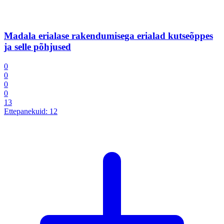
Madala erialase rakendumisega erialad kutseõppes
ja selle põhjused
0
0
0
0
13
Ettepanekuid:
12