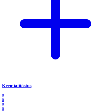
Keemiatööstus
0
0
0
0