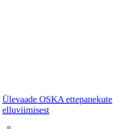
Liigu põhisisu juurde
Ülevaade OSKA ettepanekute
elluviimisest