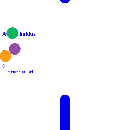
Avalik haldus
4
2
1
3
0
Ettepanekuid:
64