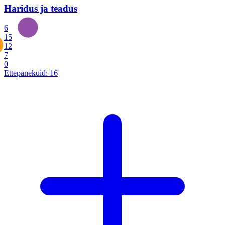
Haridus ja teadus
6
15
12
7
0
Ettepanekuid:
16