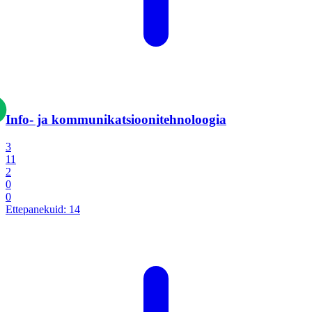
Info- ja kommunikatsiooni­tehnoloogia
3
11
2
0
0
Ettepanekuid:
14