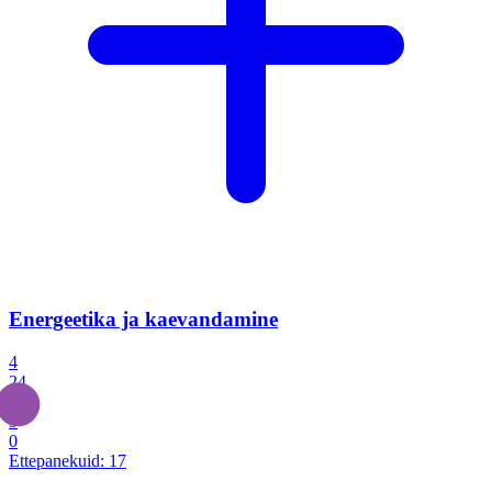
Energeetika ja kaevandamine
4
24
4
3
0
Ettepanekuid:
17