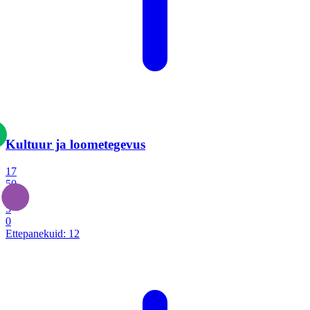
Kultuur ja loometegevus
17
50
14
5
0
Ettepanekuid:
12