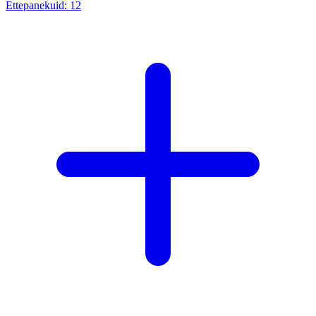
Ettepanekuid:
12