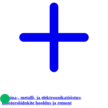
Masina-, metalli- ja elektroonikatööstus;
mootorsõidukite hooldus ja remont