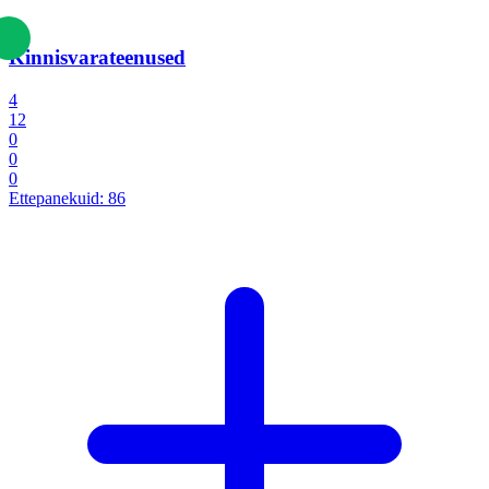
Kinnisvarateenused
4
12
0
0
0
Ettepanekuid:
86