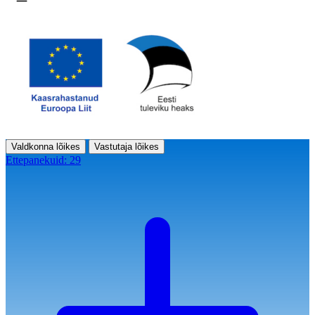
Ava menüü
Valdkonna lõikes
Vastutaja lõikes
Ettepanekuid:
29