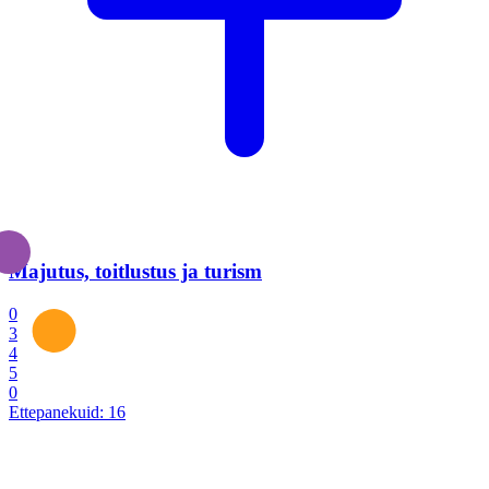
Majutus, toitlustus ja turism
0
3
4
5
0
Ettepanekuid:
16