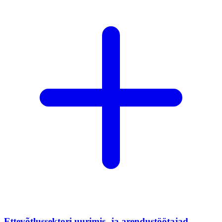
Ettevõtlussektori uurimis- ja arendustöötajad