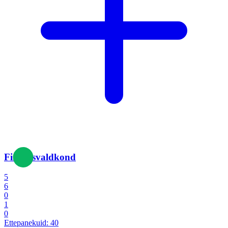
Finantsvaldkond
5
6
0
1
0
Ettepanekuid:
40