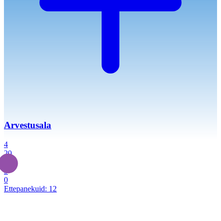
Arvestusala
4
20
2
3
0
Ettepanekuid:
12