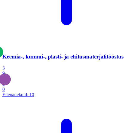
Keemia-, kummi-, plasti- ja ehitusmaterjalitööstus
3
9
1
2
0
Ettepanekuid:
10