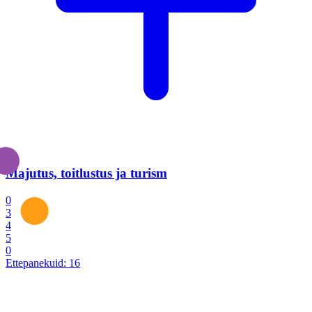
Majutus, toitlustus ja turism
0
3
4
5
0
Ettepanekuid:
16