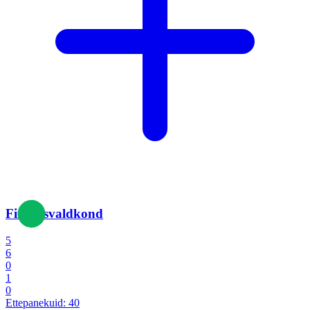
Finantsvaldkond
5
6
0
1
0
Ettepanekuid:
40