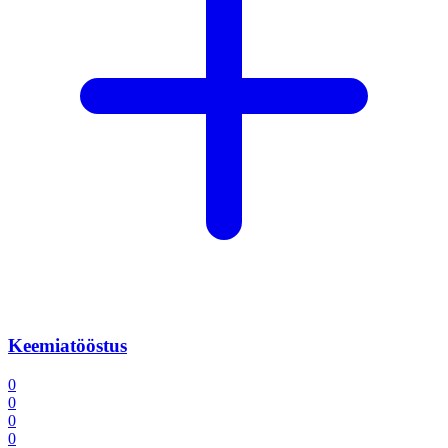
Keemiatööstus
0
0
0
0