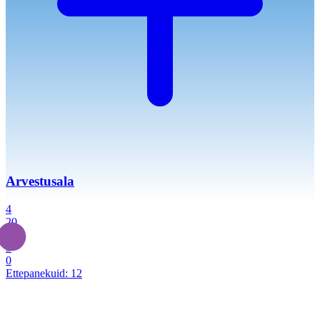
Arvestusala
4
20
2
3
0
Ettepanekuid:
12