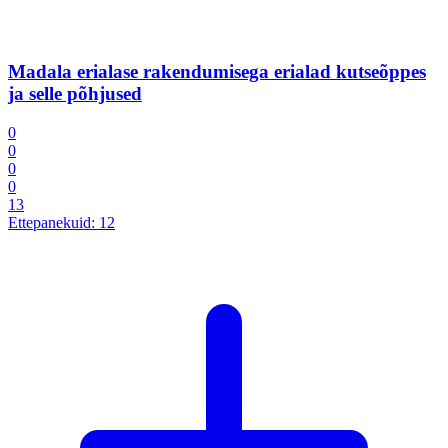
Madala erialase rakendumisega erialad kutseõppes
ja selle põhjused
0
0
0
0
13
Ettepanekuid:
12