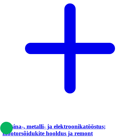
Masina-, metalli- ja elektroonikatööstus;
mootorsõidukite hooldus ja remont