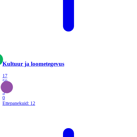
Kultuur ja loometegevus
17
50
14
5
0
Ettepanekuid:
12