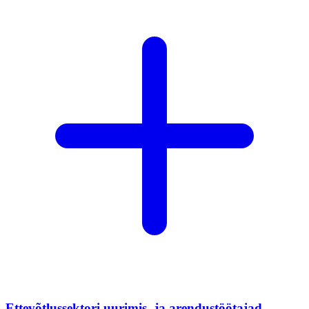
Ettevõtlussektori uurimis- ja arendustöötajad