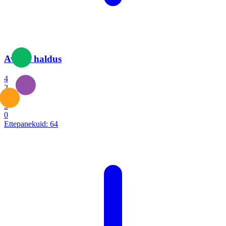
Avalik haldus
4
2
1
3
0
Ettepanekuid:
64