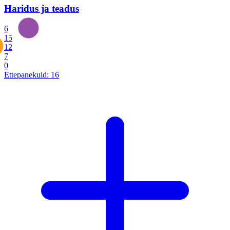
Haridus ja teadus
6
15
12
7
0
Ettepanekuid:
16