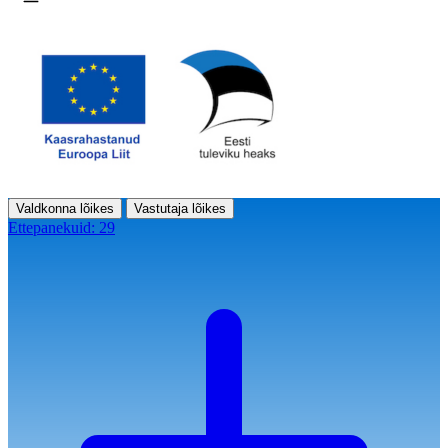
Ava menüü
Valdkonna lõikes
Vastutaja lõikes
Ettepanekuid:
29