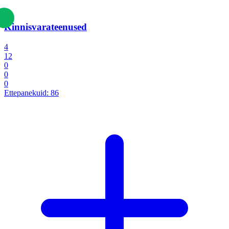
Kinnisvarateenused
4
12
0
0
0
Ettepanekuid:
86