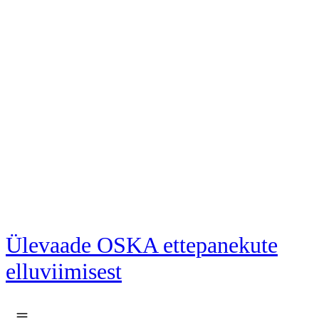
Liigu põhisisu juurde
Ülevaade OSKA ettepanekute
elluviimisest