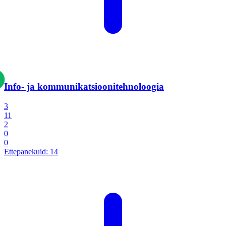
Info- ja kommunikatsiooni­tehnoloogia
3
11
2
0
0
Ettepanekuid:
14