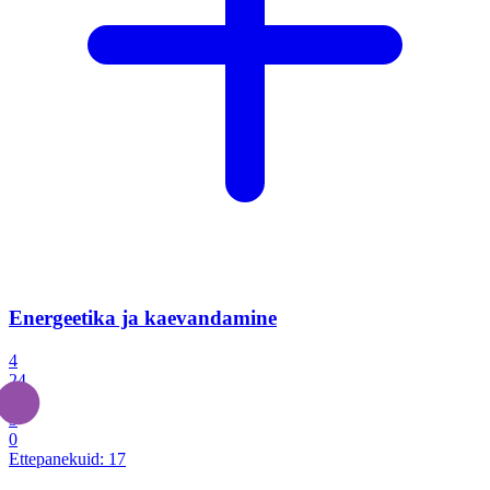
Energeetika ja kaevandamine
4
24
4
3
0
Ettepanekuid:
17