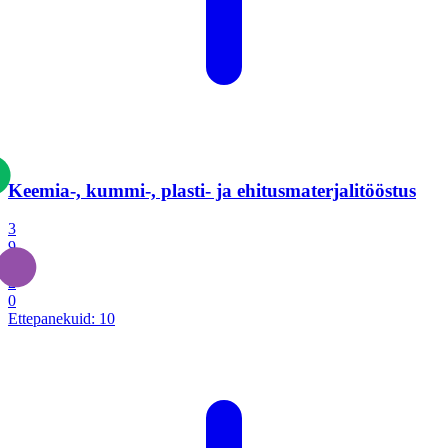
Keemia-, kummi-, plasti- ja ehitusmaterjalitööstus
3
9
1
2
0
Ettepanekuid:
10