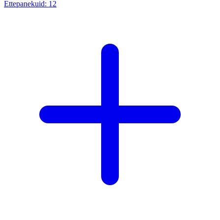
Ettepanekuid:
12