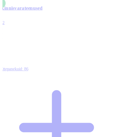
Kinnisvarateenused
4
12
0
0
0
Ettepanekuid:
86