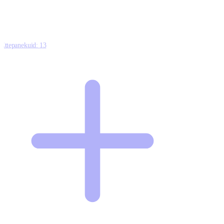
Ettepanekuid:
13