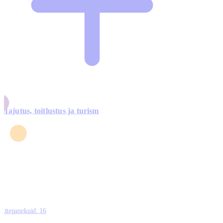
Majutus, toitlustus ja turism
0
3
4
5
0
Ettepanekuid:
16