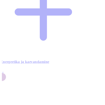
Energeetika ja kaevandamine
4
24
4
3
0