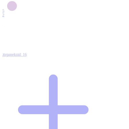
6
15
12
7
0
Ettepanekuid:
16