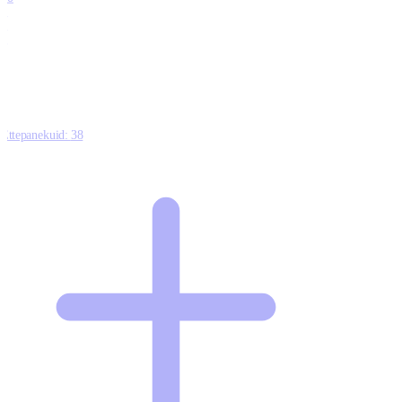
0
1
0
Ettepanekuid:
38