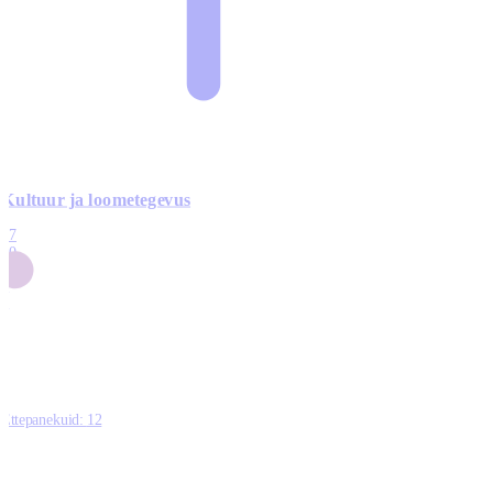
Kultuur ja loometegevus
17
50
14
5
0
Ettepanekuid:
12