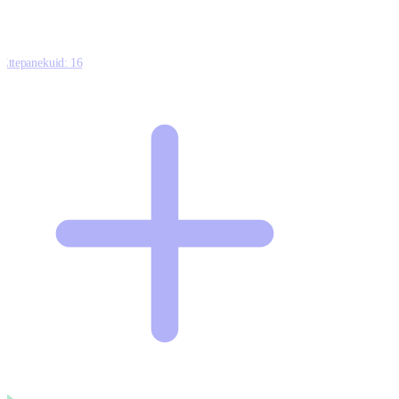
Ettepanekuid:
16