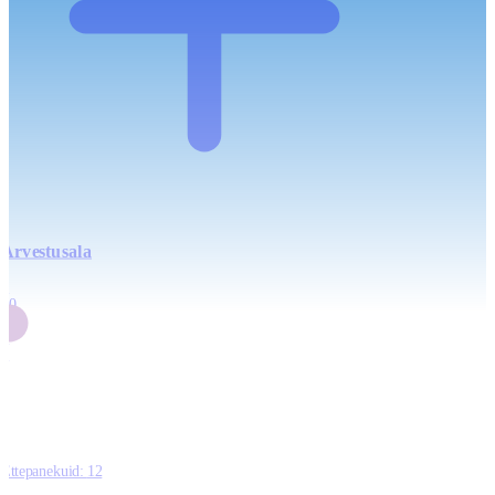
Arvestusala
4
20
2
3
0
Ettepanekuid:
12