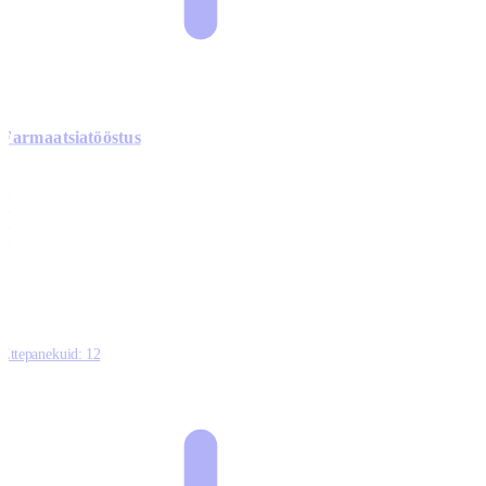
Farmaatsiatööstus
0
0
0
0
3
Ettepanekuid:
12