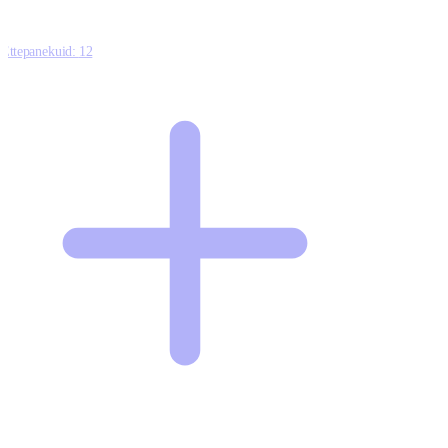
Ettepanekuid:
12