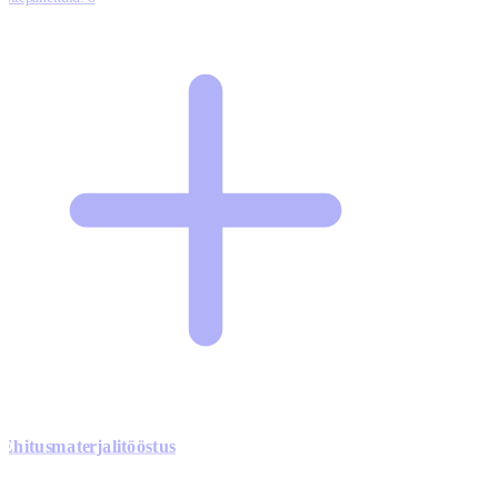
Ehitusmaterjalitööstus
0