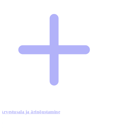
Arvestusala ja ärinõustamine
0
0
0