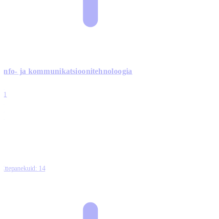
Info- ja kommunikatsiooni­tehnoloogia
3
11
2
0
0
Ettepanekuid:
14