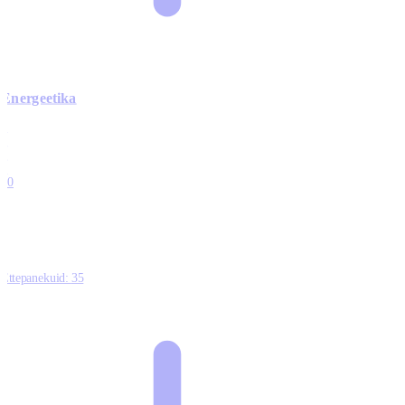
Energeetika
0
0
0
0
10
Ettepanekuid:
35