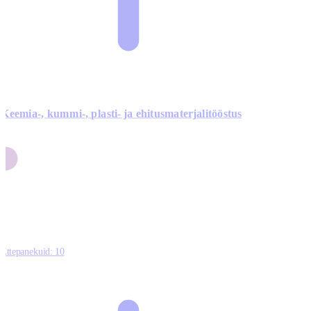
Keemia-, kummi-, plasti- ja ehitusmaterjalitööstus
3
9
1
2
0
Ettepanekuid:
10