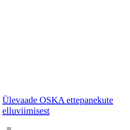
Liigu põhisisu juurde
Ülevaade OSKA ettepanekute
elluviimisest