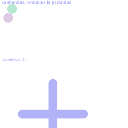
Kaubandus, rentimine ja parandus
7
1
3
1
0
Ettepanekuid:
15