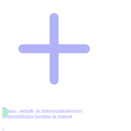
Masina-, metalli- ja elektroonikatööstus;
mootorsõidukite hooldus ja remont
5
10