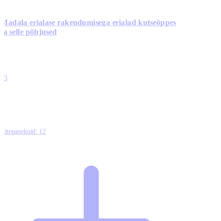
Madala erialase rakendumisega erialad kutseõppes
ja selle põhjused
0
0
0
0
13
Ettepanekuid:
12