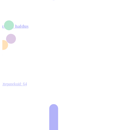
Avalik haldus
4
2
1
3
0
Ettepanekuid:
64