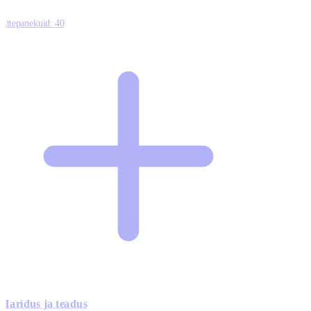
Ettepanekuid:
40
Haridus ja teadus