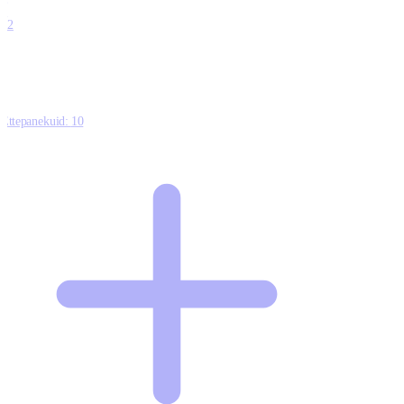
0
12
Ettepanekuid:
10