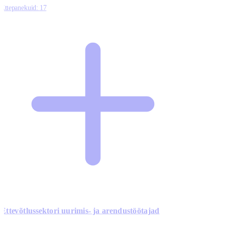
Ettepanekuid:
17
Ettevõtlussektori uurimis- ja arendustöötajad