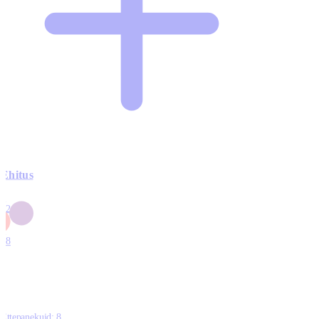
Ehitus
3
42
0
1
18
Ettepanekuid:
8