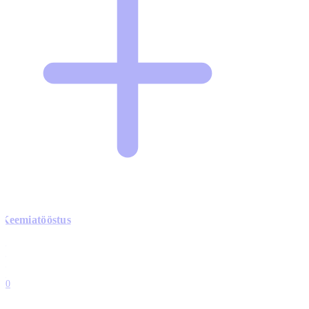
Keemiatööstus
0
0
0
0
10