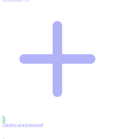
Kinnisvarateenused
4