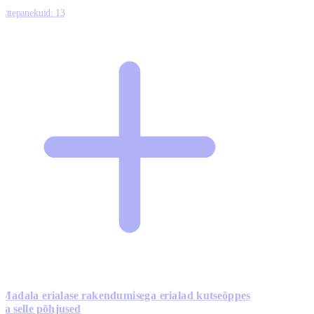
Ettepanekuid:
13
Madala erialase rakendumisega erialad kutseõppes
ja selle põhjused