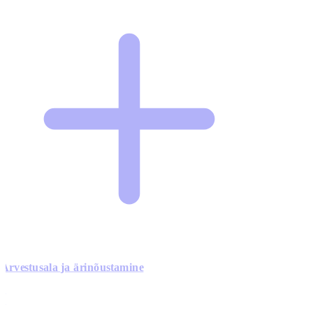
Arvestusala ja ärinõustamine
0
0
0