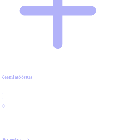
Keemiatööstus
0
0
0
0
10
Ettepanekuid:
16