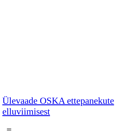
Liigu põhisisu juurde
Ülevaade OSKA ettepanekute
elluviimisest