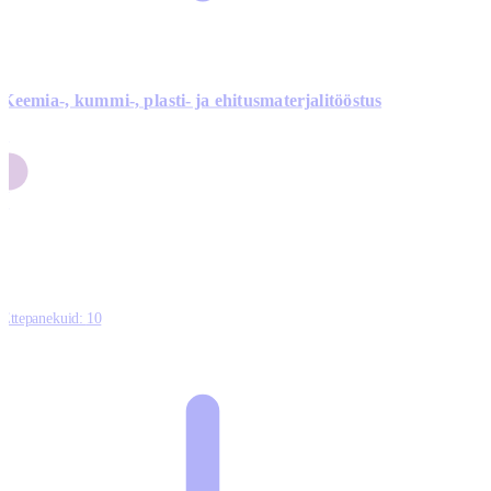
Keemia-, kummi-, plasti- ja ehitusmaterjalitööstus
3
9
1
2
0
Ettepanekuid:
10