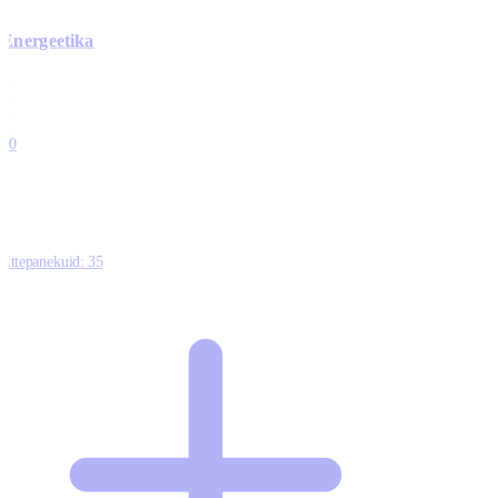
Energeetika
0
0
0
0
10
Ettepanekuid:
35