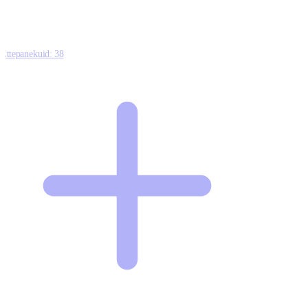
Ettepanekuid:
38