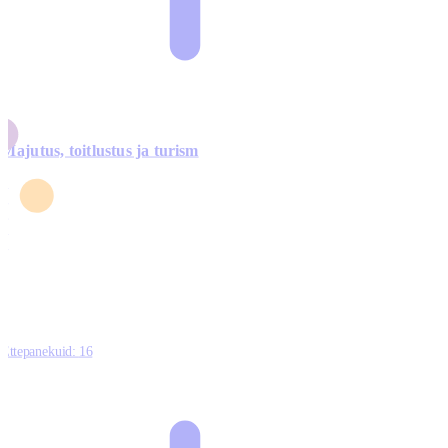
Majutus, toitlustus ja turism
0
3
4
5
0
Ettepanekuid:
16