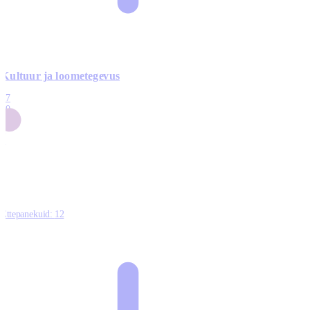
Kultuur ja loometegevus
17
50
14
5
0
Ettepanekuid:
12