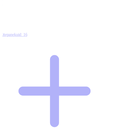
0
Ettepanekuid:
16