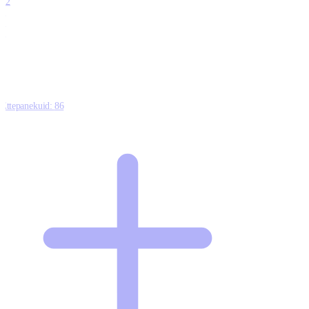
12
0
0
0
Ettepanekuid:
86