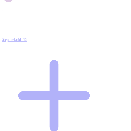
1
0
Ettepanekuid:
15