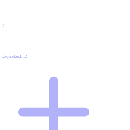
0
0
0
0
13
Ettepanekuid:
12