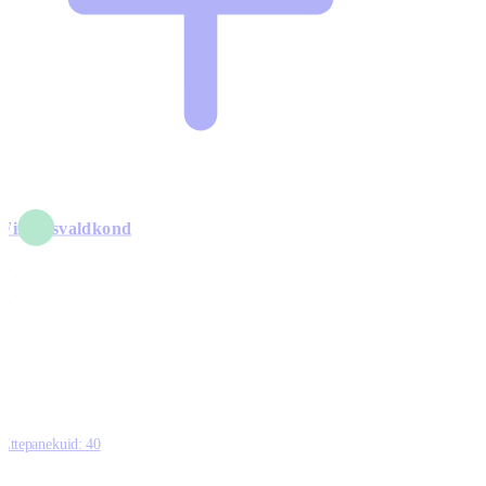
Finantsvaldkond
5
6
0
1
0
Ettepanekuid:
40