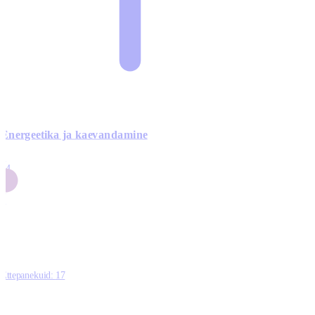
Energeetika ja kaevandamine
4
24
4
3
0
Ettepanekuid:
17