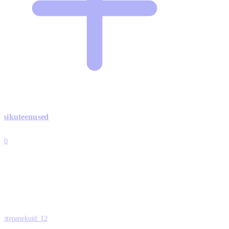
Isikuteenused
3
10
1
0
0
Ettepanekuid:
12