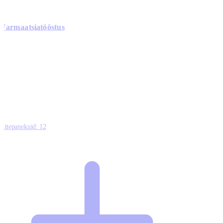
Farmaatsiatööstus
0
0
0
0
3
Ettepanekuid:
12