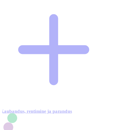
Kaubandus, rentimine ja parandus
7
1
3