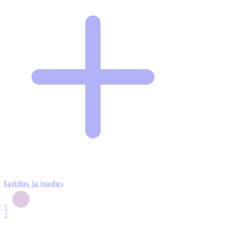
Haridus ja teadus
6
15
12
7