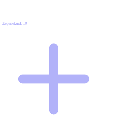
Ettepanekuid:
10