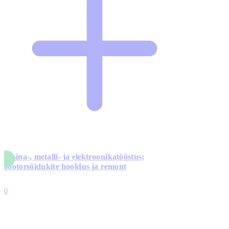
Masina-, metalli- ja elektroonikatööstus;
mootorsõidukite hooldus ja remont
5
10
0
1
0