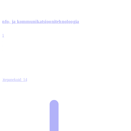
Info- ja kommunikatsiooni­tehnoloogia
3
11
2
0
0
Ettepanekuid:
14