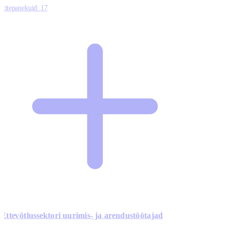
Ettepanekuid:
17
Ettevõtlussektori uurimis- ja arendustöötajad