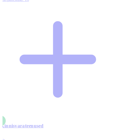
Kinnisvarateenused
4