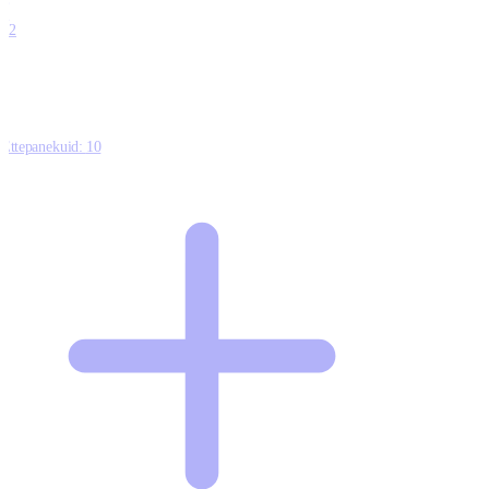
0
12
Ettepanekuid:
10