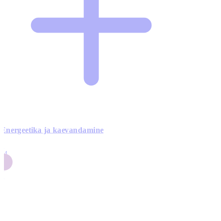
Energeetika ja kaevandamine
4
24
4
3
0