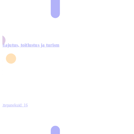
Majutus, toitlustus ja turism
0
3
4
5
0
Ettepanekuid:
16