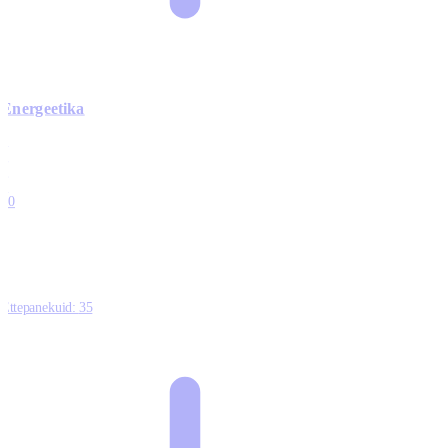
Energeetika
0
0
0
0
10
Ettepanekuid:
35