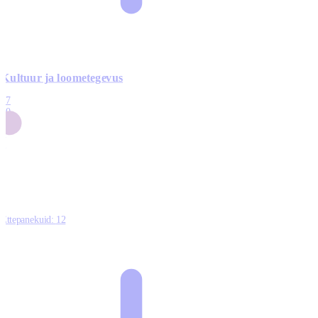
Kultuur ja loometegevus
17
50
14
5
0
Ettepanekuid:
12