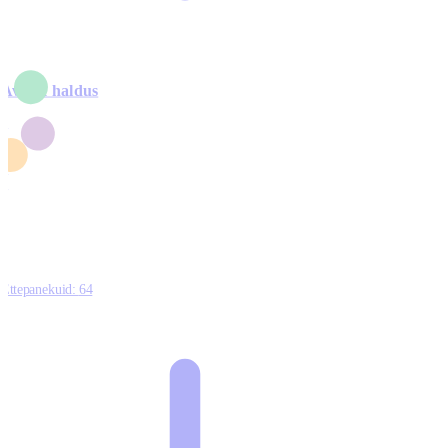
Avalik haldus
4
2
1
3
0
Ettepanekuid:
64