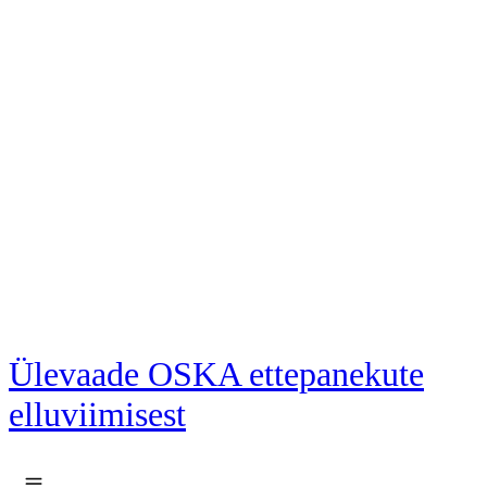
Liigu põhisisu juurde
Ülevaade OSKA ettepanekute
elluviimisest