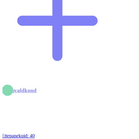
inantsvaldkond
Ettepanekuid:
40