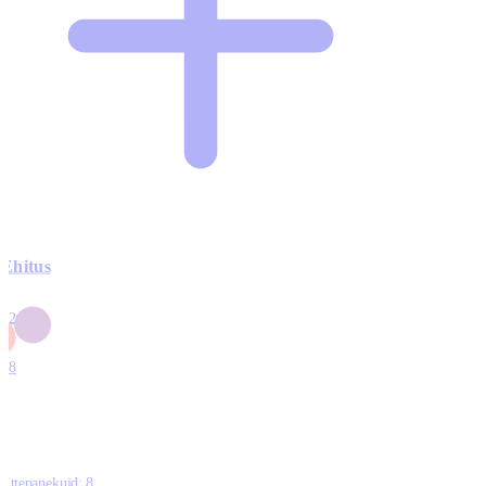
Ehitus
3
42
0
1
18
Ettepanekuid:
8