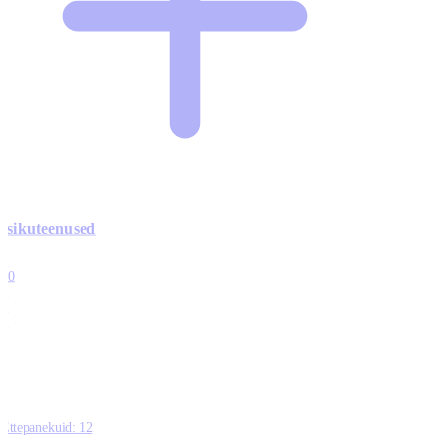
Isikuteenused
3
10
1
0
0
Ettepanekuid:
12