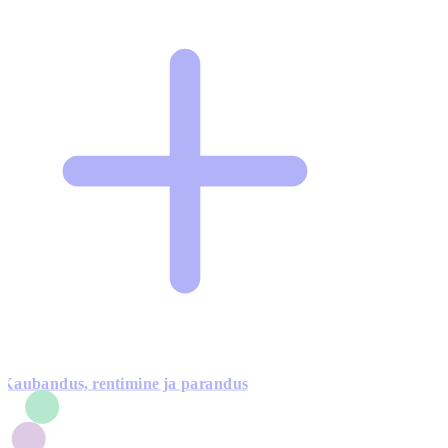
Kaubandus, rentimine ja parandus
7
1
3