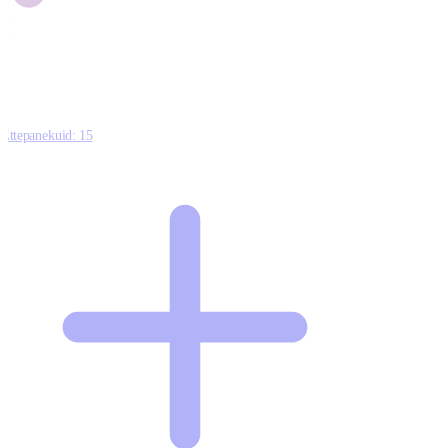
1
0
Ettepanekuid:
15