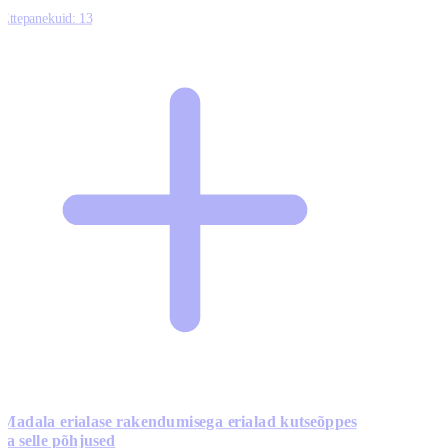
Ettepanekuid:
13
Madala erialase rakendumisega erialad kutseõppes
ja selle põhjused