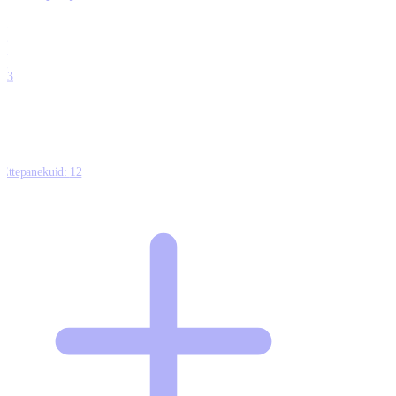
0
0
0
0
13
Ettepanekuid:
12