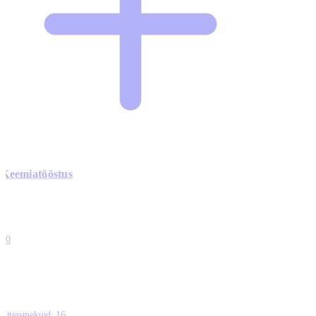
Keemiatööstus
0
0
0
0
10
Ettepanekuid:
16