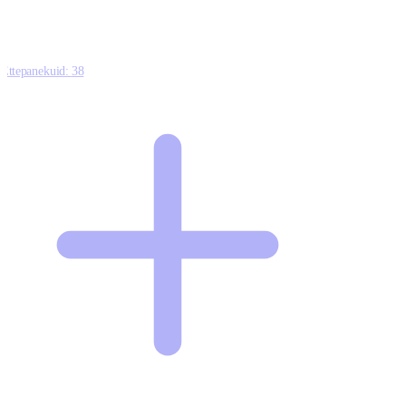
Ettepanekuid:
38