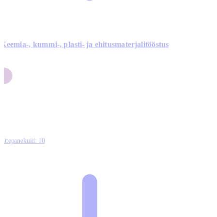
Keemia-, kummi-, plasti- ja ehitusmaterjalitööstus
3
9
1
2
0
Ettepanekuid:
10