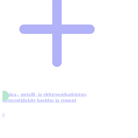
Masina-, metalli- ja elektroonikatööstus;
mootorsõidukite hooldus ja remont
5
10
0
1
0