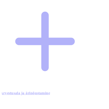
Arvestusala ja ärinõustamine
0
0
0