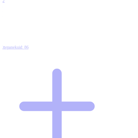
12
0
0
0
Ettepanekuid:
86