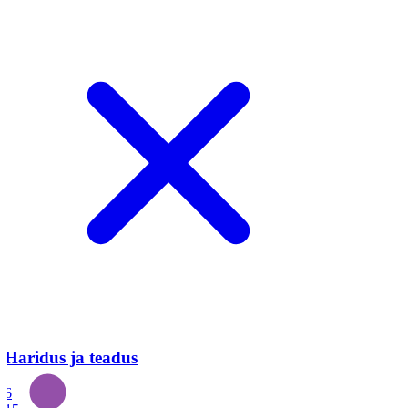
Haridus ja teadus
6