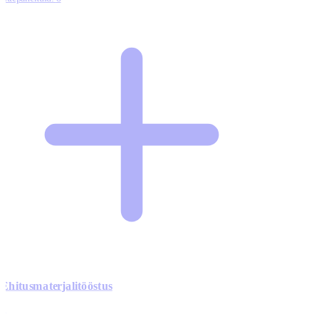
Ehitusmaterjalitööstus
0