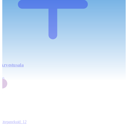
Arvestusala
4
20
2
3
0
Ettepanekuid:
12