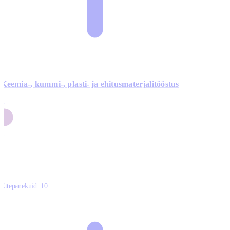
Keemia-, kummi-, plasti- ja ehitusmaterjalitööstus
3
9
1
2
0
Ettepanekuid:
10