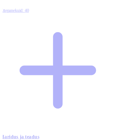
Ettepanekuid:
40
Haridus ja teadus