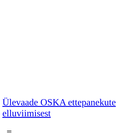
Liigu põhisisu juurde
Ülevaade OSKA ettepanekute
elluviimisest