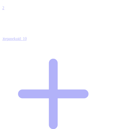
0
12
Ettepanekuid:
10