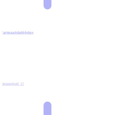
Farmaatsiatööstus
0
0
0
0
3
Ettepanekuid:
12