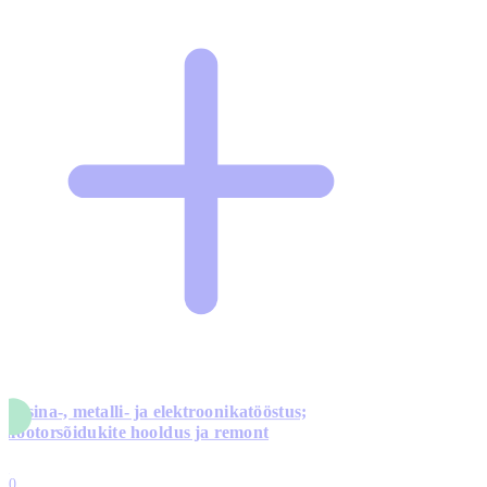
Masina-, metalli- ja elektroonikatööstus;
mootorsõidukite hooldus ja remont
5
10