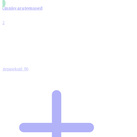
Kinnisvarateenused
4
12
0
0
0
Ettepanekuid:
86