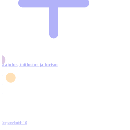
Majutus, toitlustus ja turism
0
3
4
5
0
Ettepanekuid:
16