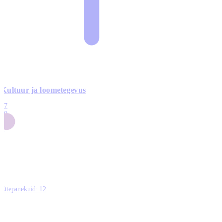
Kultuur ja loometegevus
17
50
14
5
0
Ettepanekuid:
12