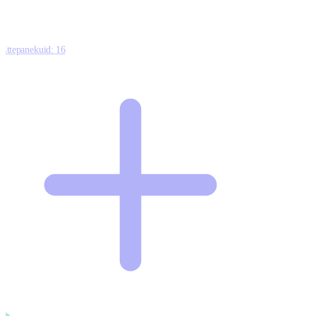
Ettepanekuid:
16