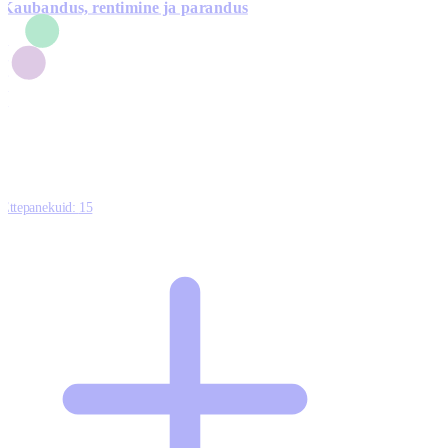
Kaubandus, rentimine ja parandus
7
1
3
1
0
Ettepanekuid:
15