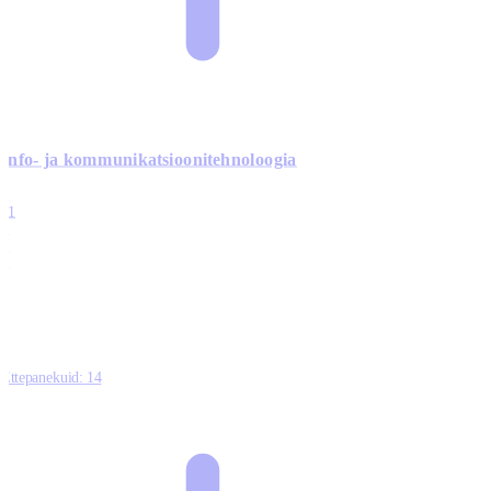
Info- ja kommunikatsiooni­tehnoloogia
3
11
2
0
0
Ettepanekuid:
14