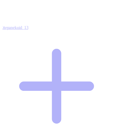
Ettepanekuid:
13