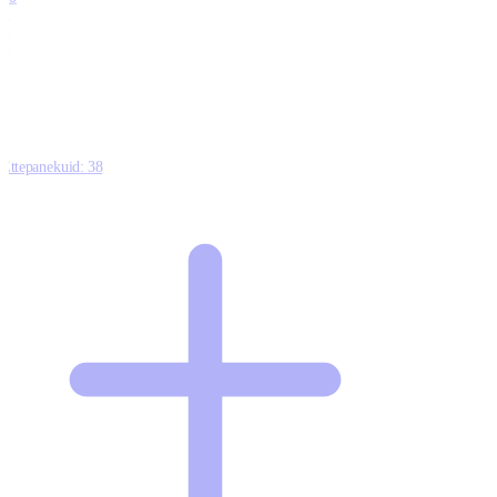
0
1
0
Ettepanekuid:
38