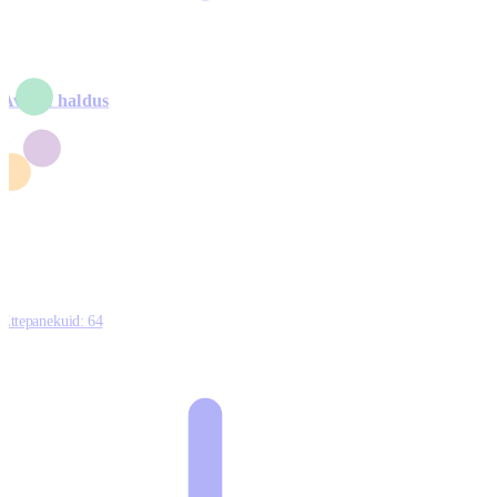
Avalik haldus
4
2
1
3
0
Ettepanekuid:
64