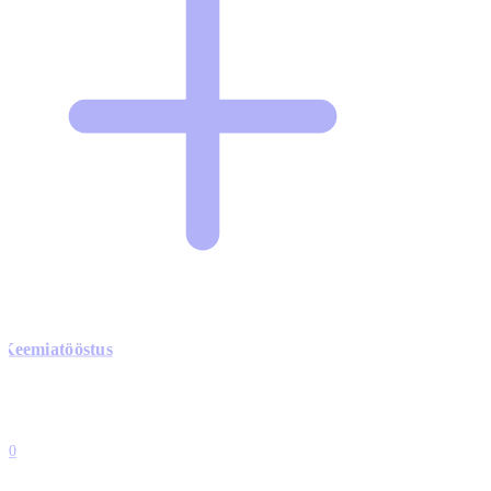
Keemiatööstus
0
0
0
0
10