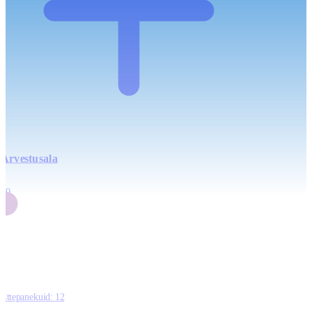
Arvestusala
4
20
2
3
0
Ettepanekuid:
12