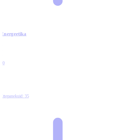
Energeetika
0
0
0
0
10
Ettepanekuid:
35