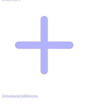
Ehitusmaterjalitööstus
0