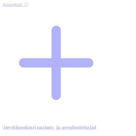
Ettepanekuid:
17
Ettevõtlussektori uurimis- ja arendustöötajad