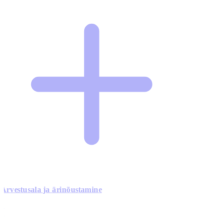
Arvestusala ja ärinõustamine
0
0
0