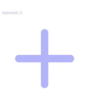
Ettepanekuid:
12