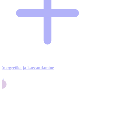
Energeetika ja kaevandamine
4
24
4
3
0