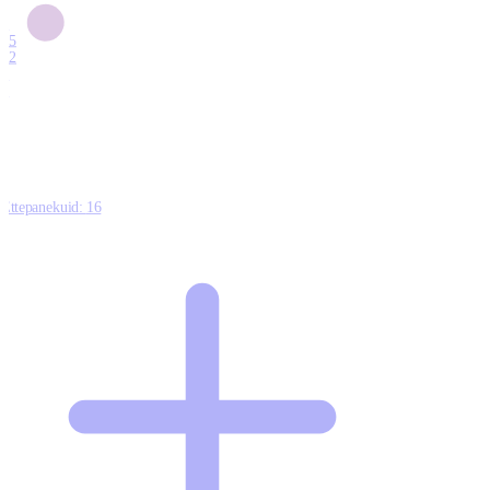
6
15
12
7
0
Ettepanekuid:
16