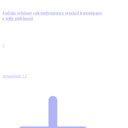
Madala erialase rakendumisega erialad kutseõppes
ja selle põhjused
0
0
0
0
13
Ettepanekuid:
12