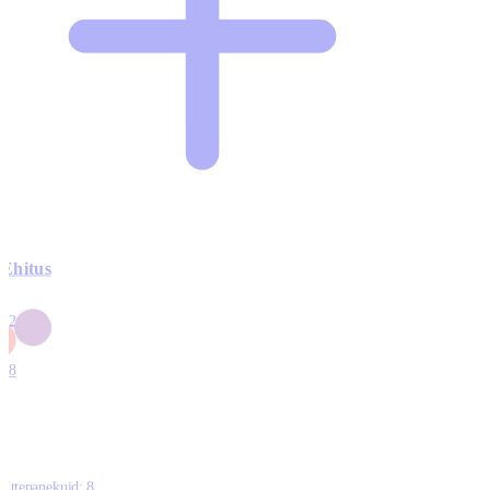
Ehitus
3
42
0
1
18
Ettepanekuid:
8