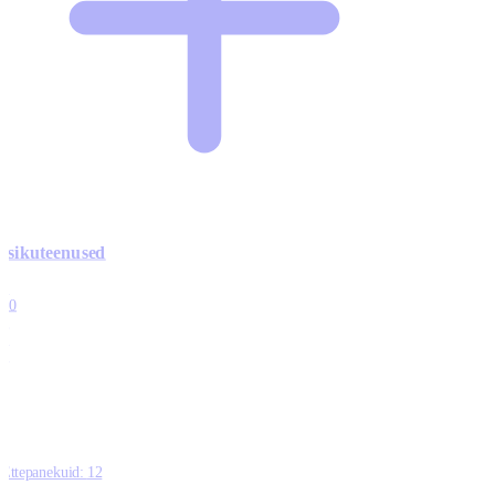
Isikuteenused
3
10
1
0
0
Ettepanekuid:
12