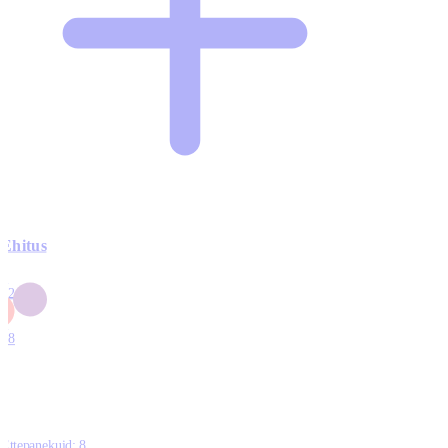
Ehitus
3
42
0
1
18
Ettepanekuid:
8