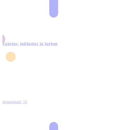
Majutus, toitlustus ja turism
0
3
4
5
0
Ettepanekuid:
16