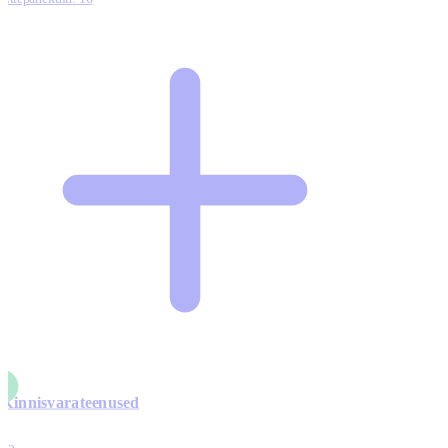
Kinnisvarateenused
4