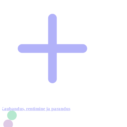
Kaubandus, rentimine ja parandus
7
1
3