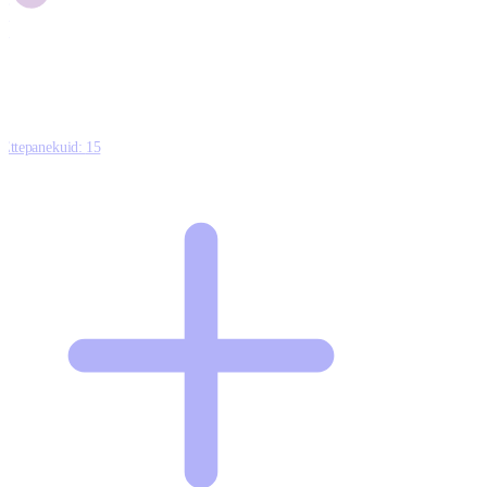
1
0
Ettepanekuid:
15