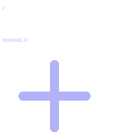
0
12
Ettepanekuid:
10