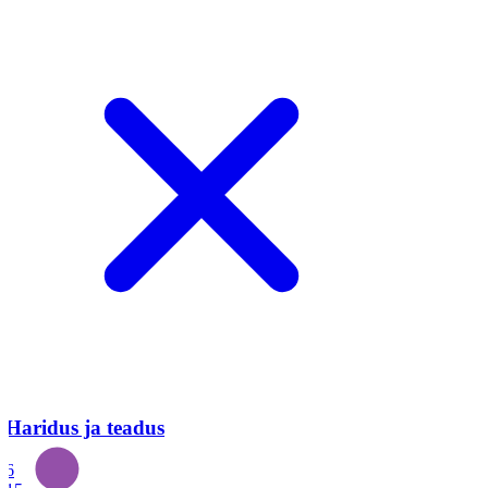
Haridus ja teadus
6