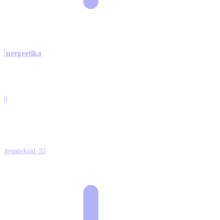
Energeetika
0
0
0
0
10
Ettepanekuid:
35