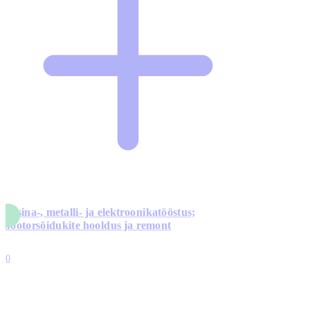
Masina-, metalli- ja elektroonikatööstus;
mootorsõidukite hooldus ja remont
5
10
0
1
0