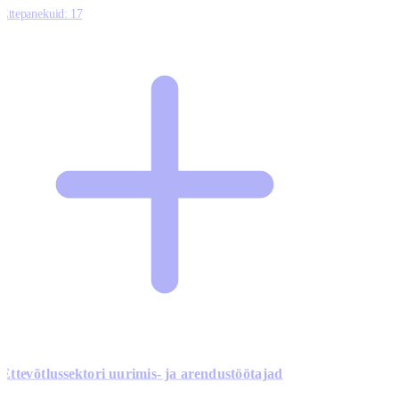
Ettepanekuid:
17
Ettevõtlussektori uurimis- ja arendustöötajad