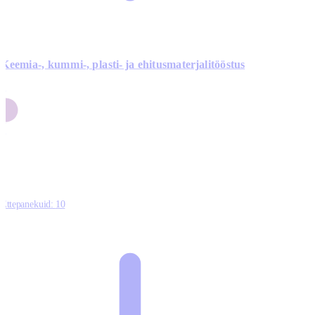
Keemia-, kummi-, plasti- ja ehitusmaterjalitööstus
3
9
1
2
0
Ettepanekuid:
10