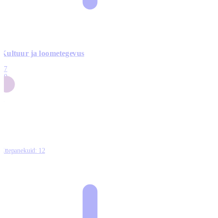
Kultuur ja loometegevus
17
50
14
5
0
Ettepanekuid:
12