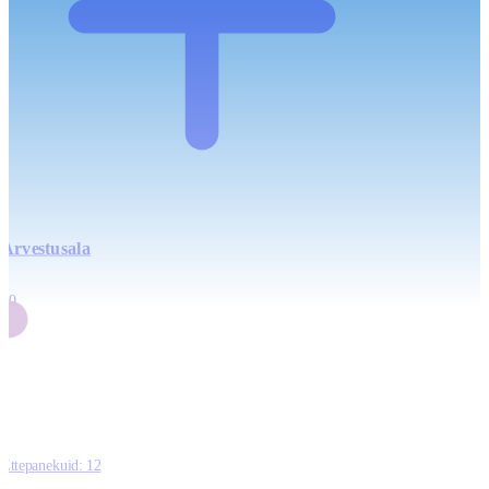
Arvestusala
4
20
2
3
0
Ettepanekuid:
12