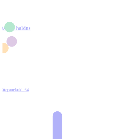
Avalik haldus
4
2
1
3
0
Ettepanekuid:
64