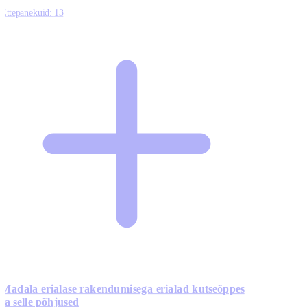
Ettepanekuid:
13
Madala erialase rakendumisega erialad kutseõppes
ja selle põhjused