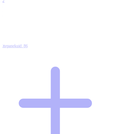
12
0
0
0
Ettepanekuid:
86