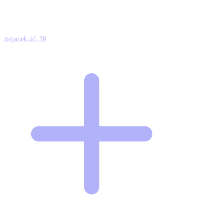
Ettepanekuid:
38