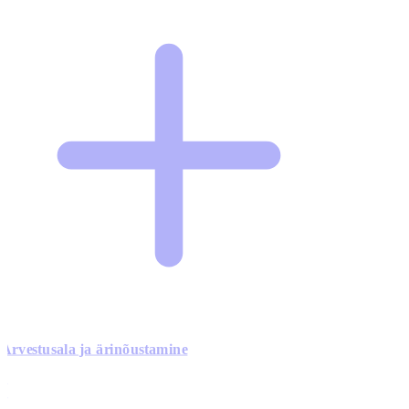
Arvestusala ja ärinõustamine
0
0
0