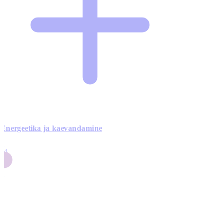
Energeetika ja kaevandamine
4
24
4
3
0