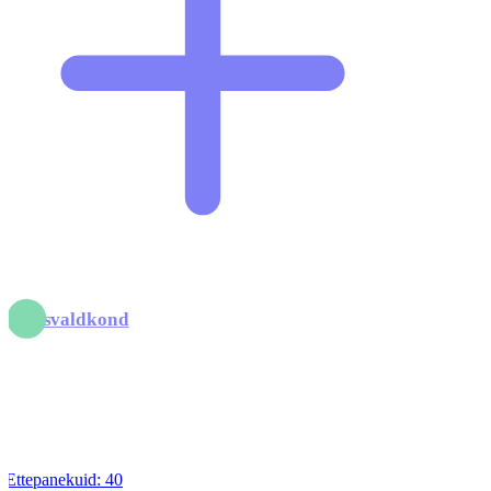
inantsvaldkond
Ettepanekuid:
40