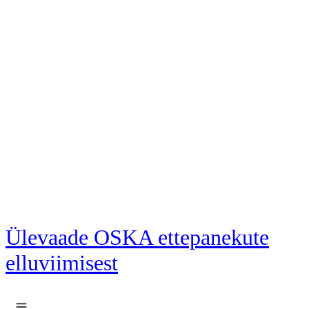
Liigu põhisisu juurde
Ülevaade OSKA ettepanekute
elluviimisest