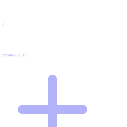
0
0
0
0
13
Ettepanekuid:
12