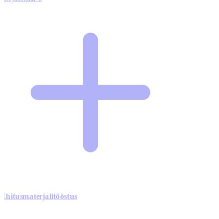
Ehitusmaterjalitööstus
0