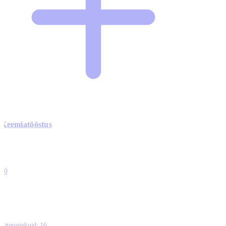
Keemiatööstus
0
0
0
0
10
Ettepanekuid:
16