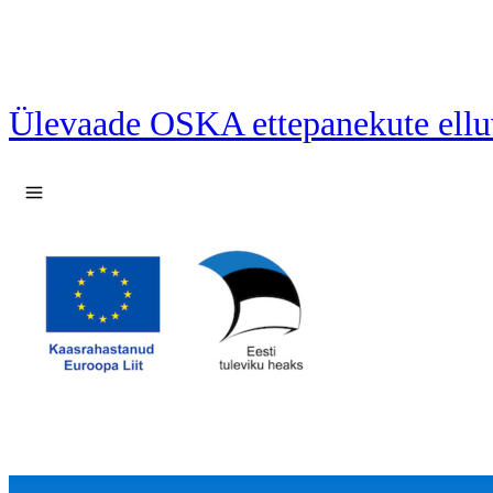
Ülevaade OSKA ettepanekute ellu
Ava menüü
37 ettepanekut laetud.