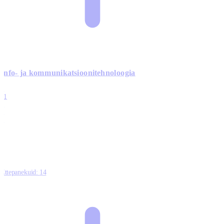
Info- ja kommunikatsiooni­tehnoloogia
3
11
2
0
0
Ettepanekuid:
14