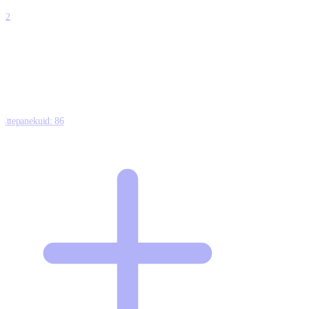
4
12
0
0
0
Ettepanekuid:
86