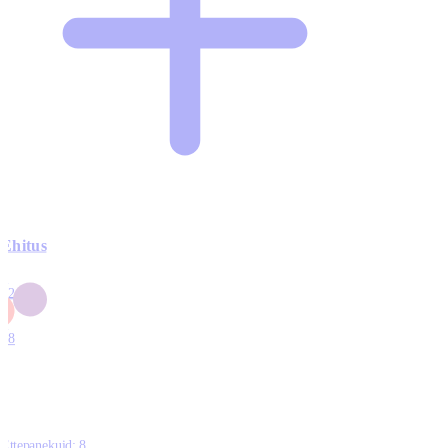
Ehitus
3
42
0
1
18
Ettepanekuid:
8