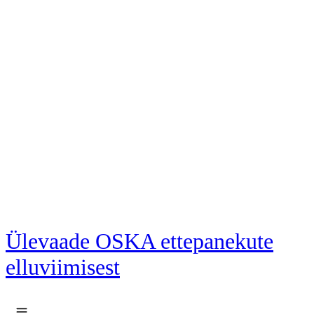
Liigu põhisisu juurde
Ülevaade OSKA ettepanekute
elluviimisest