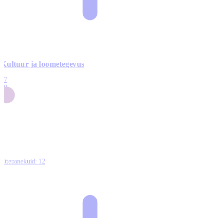
Kultuur ja loometegevus
17
50
14
5
0
Ettepanekuid:
12