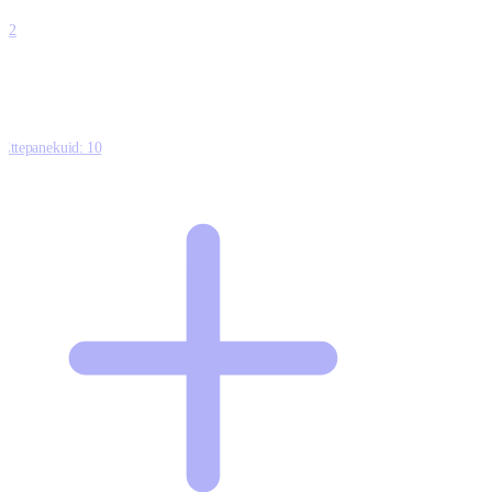
0
12
Ettepanekuid:
10