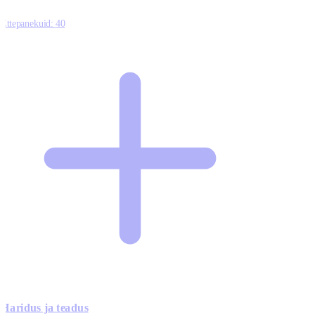
Ettepanekuid:
40
Haridus ja teadus