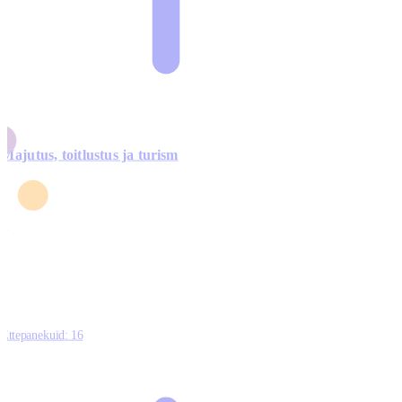
Majutus, toitlustus ja turism
0
3
4
5
0
Ettepanekuid:
16