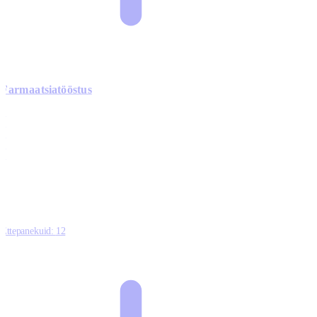
Farmaatsiatööstus
0
0
0
0
3
Ettepanekuid:
12