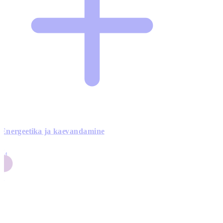
Energeetika ja kaevandamine
4
24
4
3
0