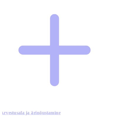
Arvestusala ja ärinõustamine
0
0
0