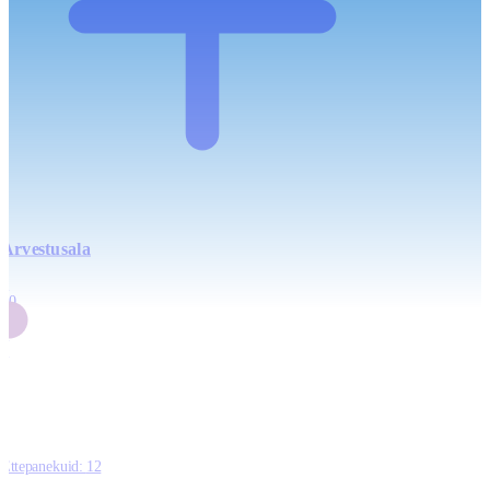
Arvestusala
4
20
2
3
0
Ettepanekuid:
12