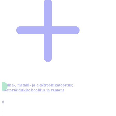
Masina-, metalli- ja elektroonikatööstus;
mootorsõidukite hooldus ja remont
5
10
0
1
0