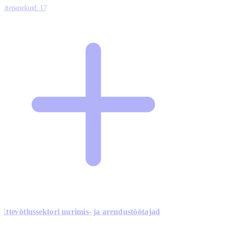
Ettepanekuid:
17
Ettevõtlussektori uurimis- ja arendustöötajad