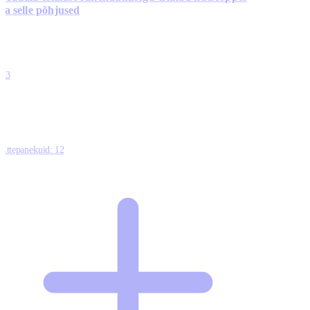
ja selle põhjused
0
0
0
0
13
Ettepanekuid:
12