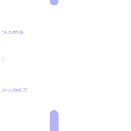
Energeetika
0
0
0
0
10
Ettepanekuid:
35