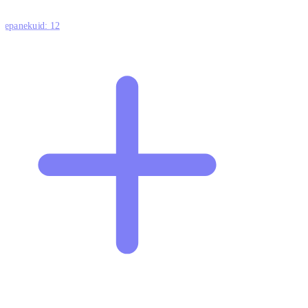
ttepanekuid:
12