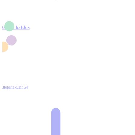
Avalik haldus
4
2
1
3
0
Ettepanekuid:
64