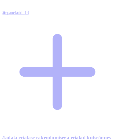
Ettepanekuid:
13
Madala erialase rakendumisega erialad kutseõppes