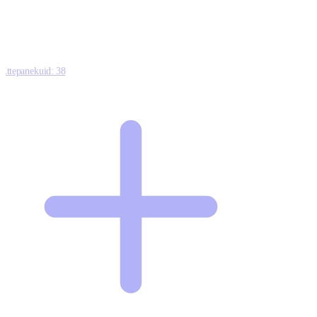
Ettepanekuid:
38