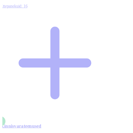
Ettepanekuid:
16
Kinnisvarateenused