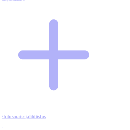
Ehitusmaterjalitööstus
0