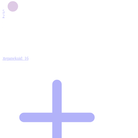
6
15
12
7
0
Ettepanekuid:
16