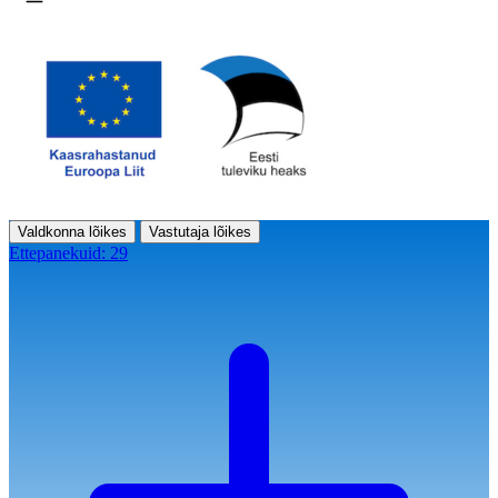
Ava menüü
Valdkonna lõikes
Vastutaja lõikes
Ettepanekuid:
29