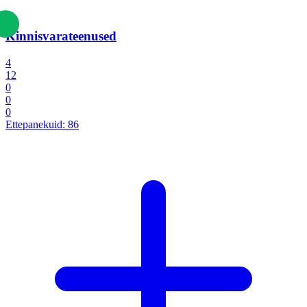
Kinnisvarateenused
4
12
0
0
0
Ettepanekuid:
86