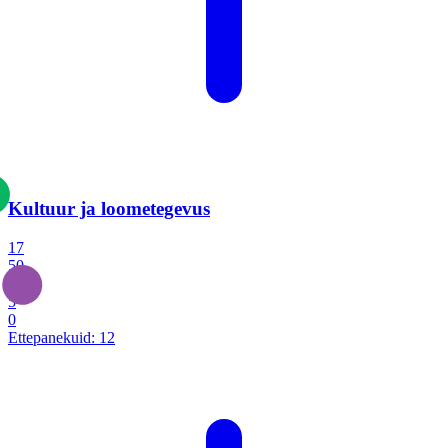
Kultuur ja loometegevus
17
50
14
5
0
Ettepanekuid:
12