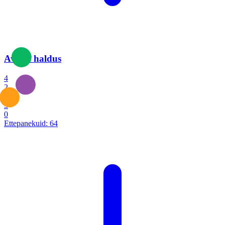
Avalik haldus
4
2
1
3
0
Ettepanekuid:
64