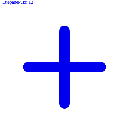
Ettepanekuid:
12