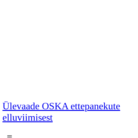
Liigu põhisisu juurde
Ülevaade OSKA ettepanekute
elluviimisest