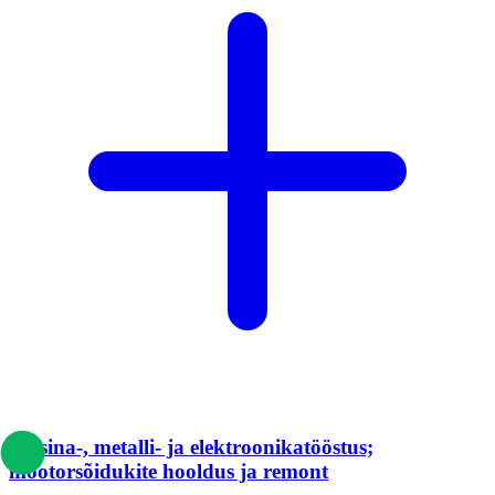
Masina-, metalli- ja elektroonikatööstus;
mootorsõidukite hooldus ja remont