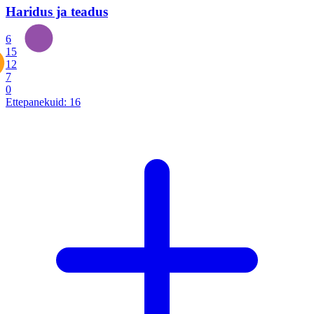
Haridus ja teadus
6
15
12
7
0
Ettepanekuid:
16