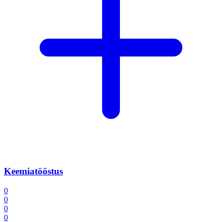
Keemiatööstus
0
0
0
0