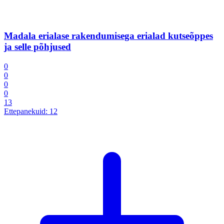
Madala erialase rakendumisega erialad kutseõppes
ja selle põhjused
0
0
0
0
13
Ettepanekuid:
12