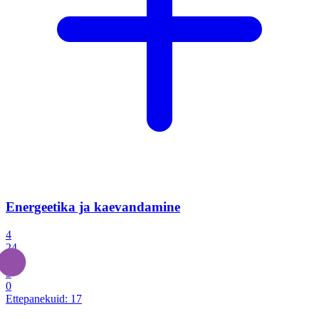
Energeetika ja kaevandamine
4
24
4
3
0
Ettepanekuid:
17