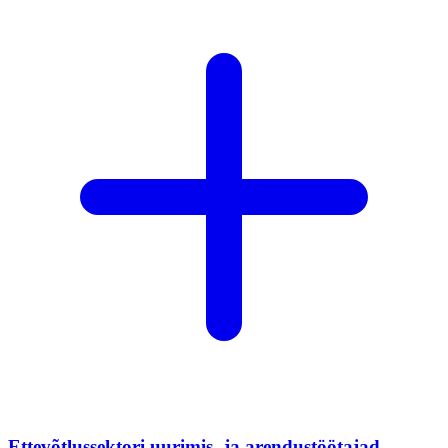
Ettevõtlussektori uurimis- ja arendustöötajad