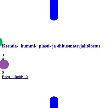
Keemia-, kummi-, plasti- ja ehitusmaterjalitööstus
3
9
1
2
0
Ettepanekuid:
10