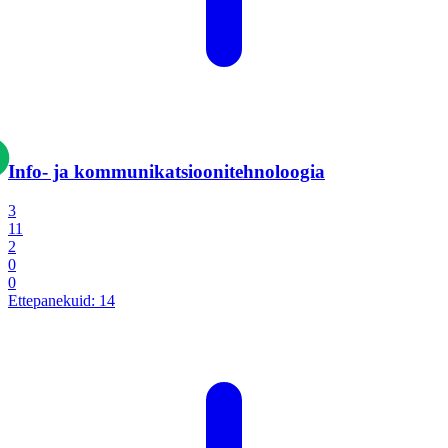
Info- ja kommunikatsiooni­tehnoloogia
3
11
2
0
0
Ettepanekuid:
14