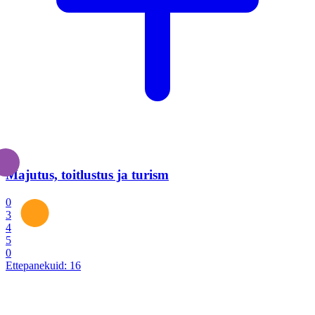
Majutus, toitlustus ja turism
0
3
4
5
0
Ettepanekuid:
16