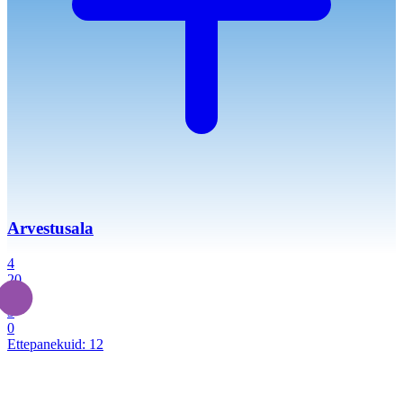
Arvestusala
4
20
2
3
0
Ettepanekuid:
12