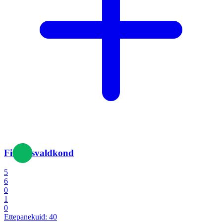
Finantsvaldkond
5
6
0
1
0
Ettepanekuid:
40