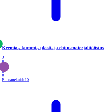
Keemia-, kummi-, plasti- ja ehitusmaterjalitööstus
3
9
1
2
0
Ettepanekuid:
10