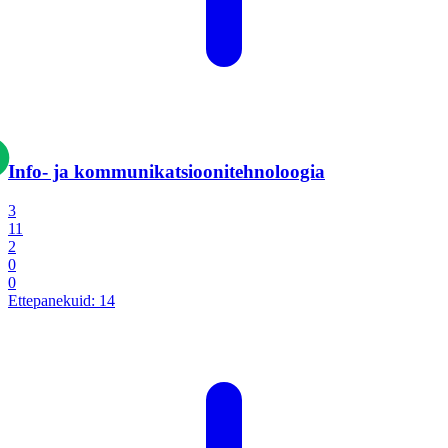
Info- ja kommunikatsiooni­tehnoloogia
3
11
2
0
0
Ettepanekuid:
14