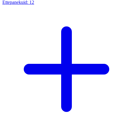
Ettepanekuid:
12