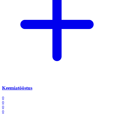
Keemiatööstus
0
0
0
0