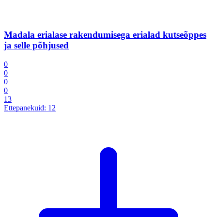
Madala erialase rakendumisega erialad kutseõppes
ja selle põhjused
0
0
0
0
13
Ettepanekuid:
12