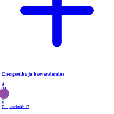
Energeetika ja kaevandamine
4
24
4
3
0
Ettepanekuid:
17