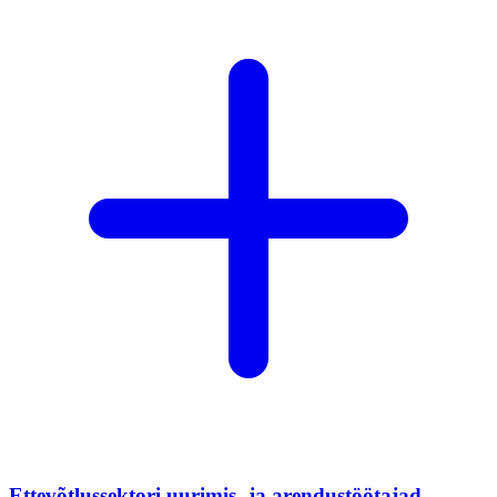
Ettevõtlussektori uurimis- ja arendustöötajad