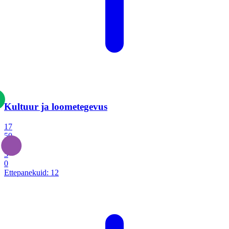
Kultuur ja loometegevus
17
50
14
5
0
Ettepanekuid:
12