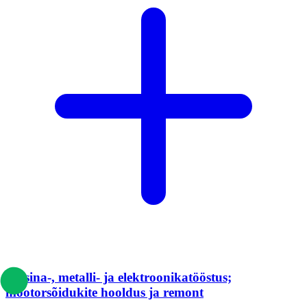
Masina-, metalli- ja elektroonikatööstus;
mootorsõidukite hooldus ja remont