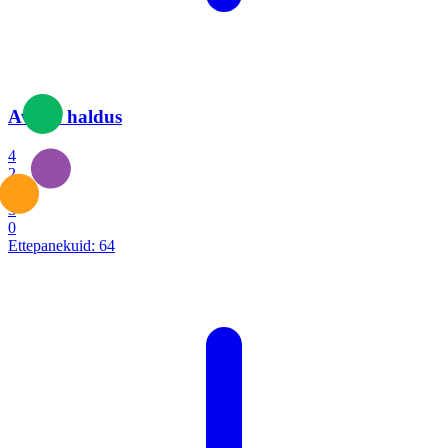
Avalik haldus
4
2
1
3
0
Ettepanekuid:
64