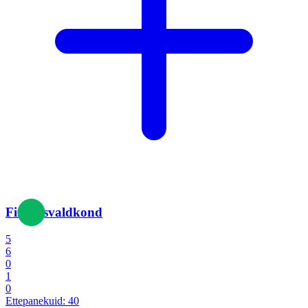
Finantsvaldkond
5
6
0
1
0
Ettepanekuid:
40