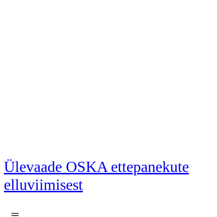
Liigu põhisisu juurde
Ülevaade OSKA ettepanekute
elluviimisest