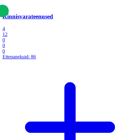
Kinnisvarateenused
4
12
0
0
0
Ettepanekuid:
86