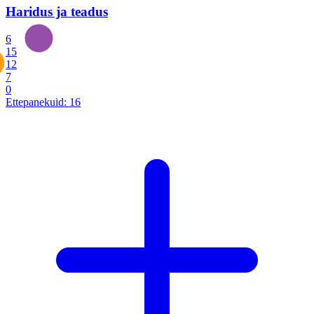
Haridus ja teadus
6
15
12
7
0
Ettepanekuid:
16