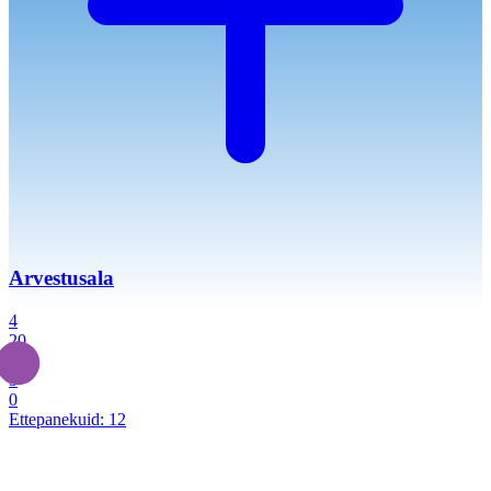
Arvestusala
4
20
2
3
0
Ettepanekuid:
12