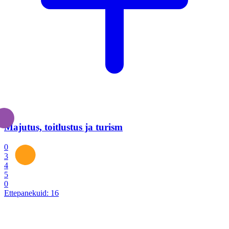
Majutus, toitlustus ja turism
0
3
4
5
0
Ettepanekuid:
16