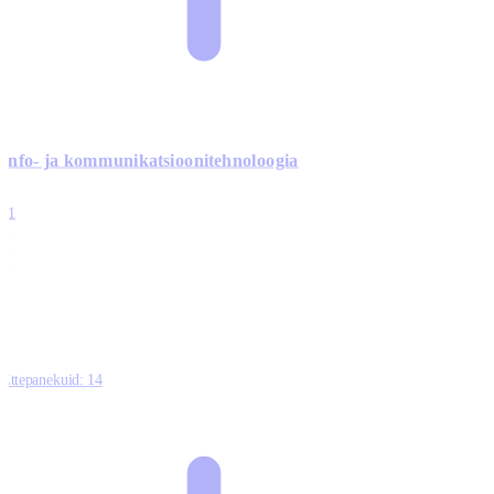
Info- ja kommunikatsiooni­tehnoloogia
3
11
2
0
0
Ettepanekuid:
14