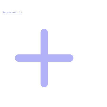
Ettepanekuid:
12