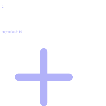
0
12
Ettepanekuid:
10