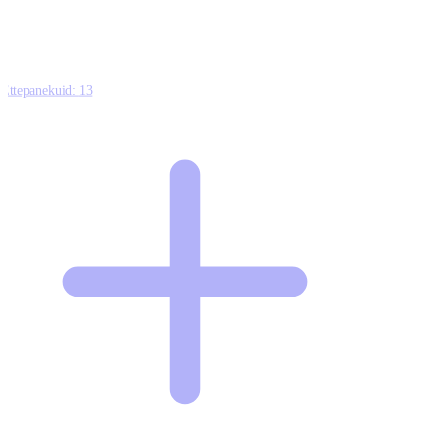
Ettepanekuid:
13