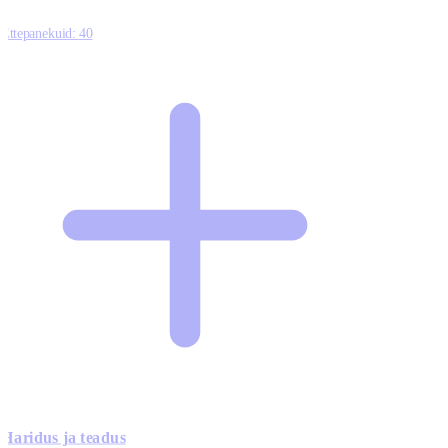
Ettepanekuid:
40
Haridus ja teadus