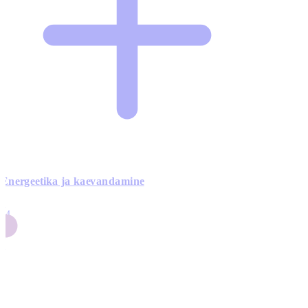
Energeetika ja kaevandamine
4
24
4
3
0