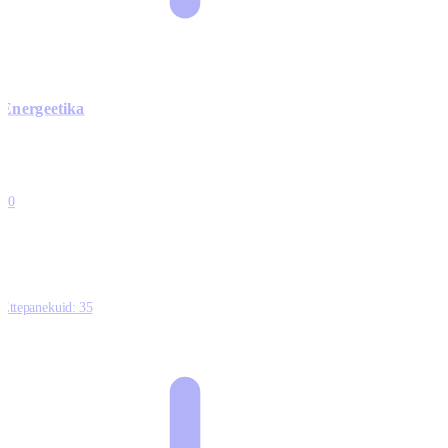
Energeetika
0
0
0
0
10
Ettepanekuid:
35