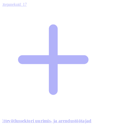
Ettepanekuid:
17
Ettevõtlussektori uurimis- ja arendustöötajad