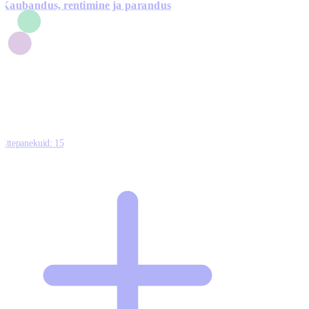
Kaubandus, rentimine ja parandus
7
1
3
1
0
Ettepanekuid:
15