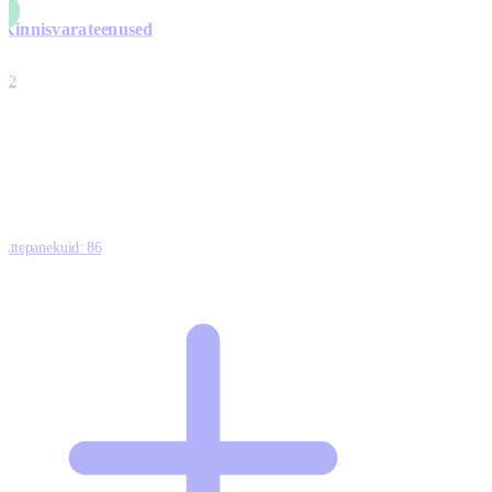
Kinnisvarateenused
4
12
0
0
0
Ettepanekuid:
86