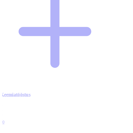
Keemiatööstus
0
0
0
0
10