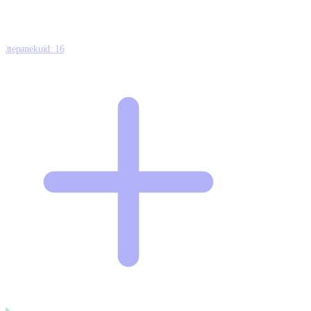
Ettepanekuid:
16