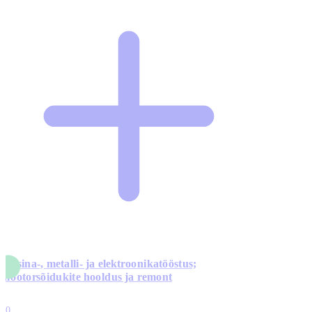
Masina-, metalli- ja elektroonikatööstus;
mootorsõidukite hooldus ja remont
5
10