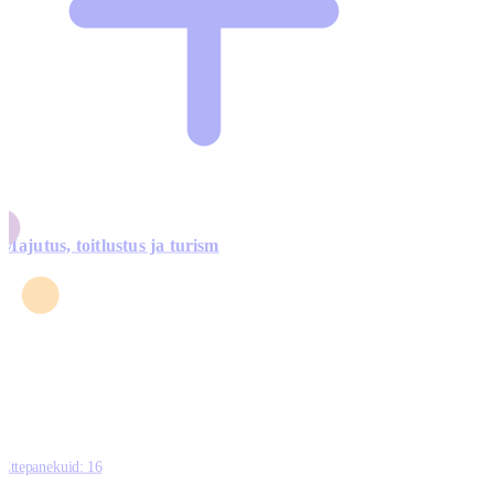
Majutus, toitlustus ja turism
0
3
4
5
0
Ettepanekuid:
16