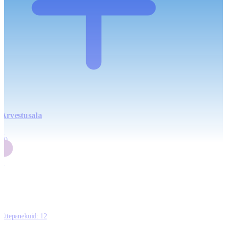
Arvestusala
4
20
2
3
0
Ettepanekuid:
12