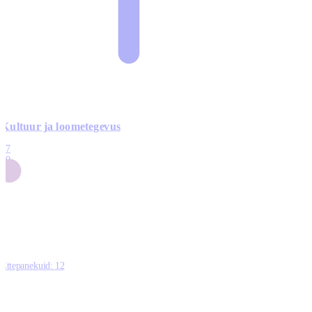
Kultuur ja loometegevus
17
50
14
5
0
Ettepanekuid:
12