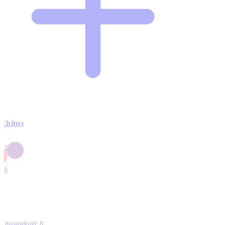
Ehitus
3
42
0
1
18
Ettepanekuid:
8