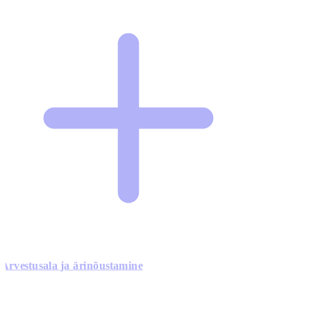
Arvestusala ja ärinõustamine
0
0
0