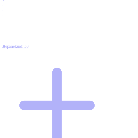
0
1
0
Ettepanekuid:
38