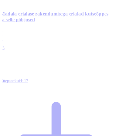
Madala erialase rakendumisega erialad kutseõppes
ja selle põhjused
0
0
0
0
13
Ettepanekuid:
12