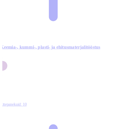
Keemia-, kummi-, plasti- ja ehitusmaterjalitööstus
3
9
1
2
0
Ettepanekuid:
10