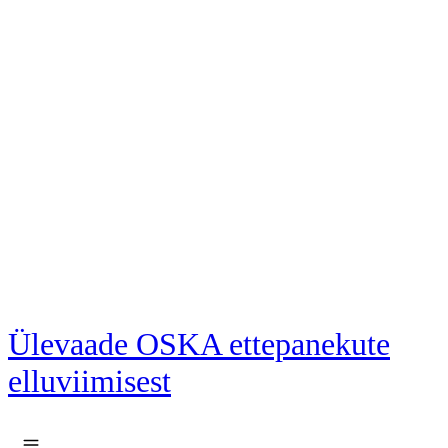
Liigu põhisisu juurde
Ülevaade OSKA ettepanekute
elluviimisest