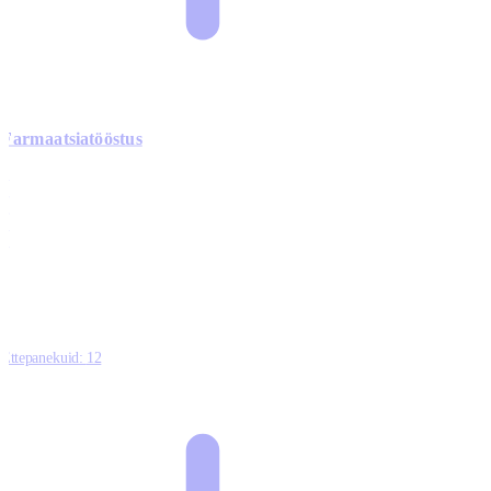
Farmaatsiatööstus
0
0
0
0
3
Ettepanekuid:
12