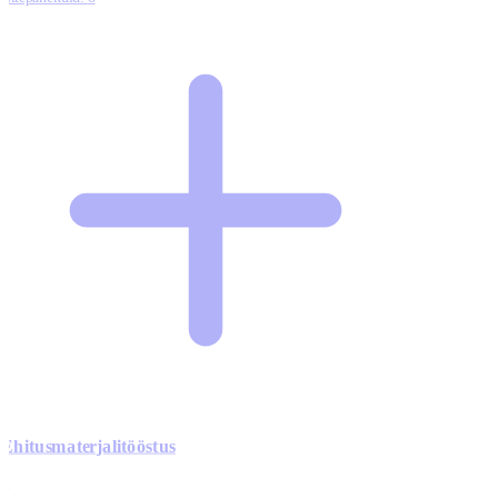
Ehitusmaterjalitööstus
0