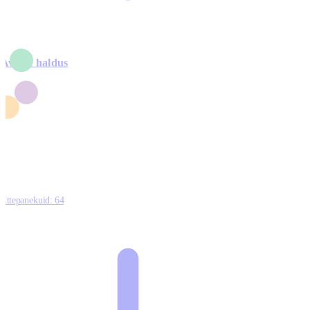
Avalik haldus
4
2
1
3
0
Ettepanekuid:
64