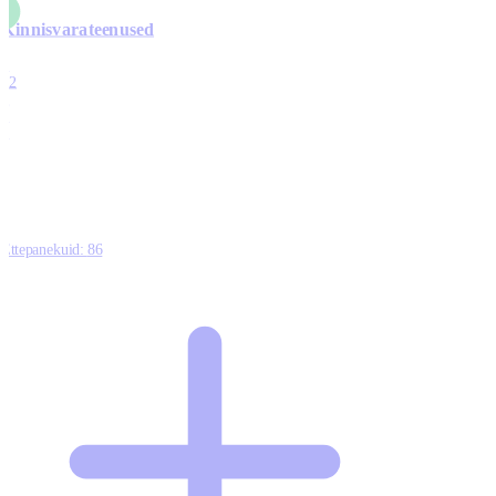
Kinnisvarateenused
4
12
0
0
0
Ettepanekuid:
86