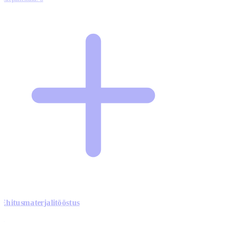
Ehitusmaterjalitööstus
0