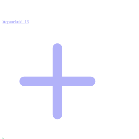
Ettepanekuid:
16