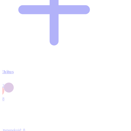
Ehitus
3
42
0
1
18
Ettepanekuid:
8