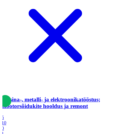
Masina-, metalli- ja elektroonikatööstus;
mootorsõidukite hooldus ja remont
5
10
0
1