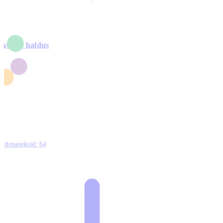
Avalik haldus
4
2
1
3
0
Ettepanekuid:
64