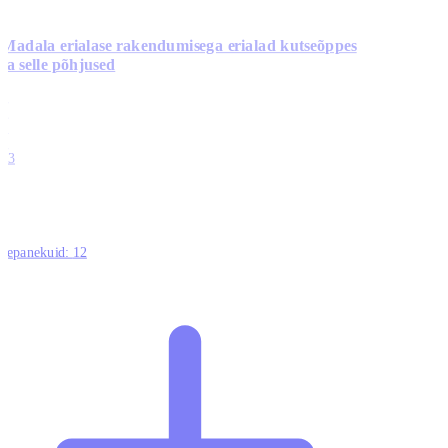
Madala erialase rakendumisega erialad kutseõppes
ja selle põhjused
0
0
0
0
13
ttepanekuid:
12