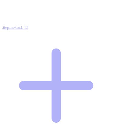
Ettepanekuid:
13