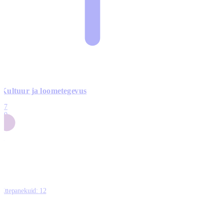
Kultuur ja loometegevus
17
50
14
5
0
Ettepanekuid:
12