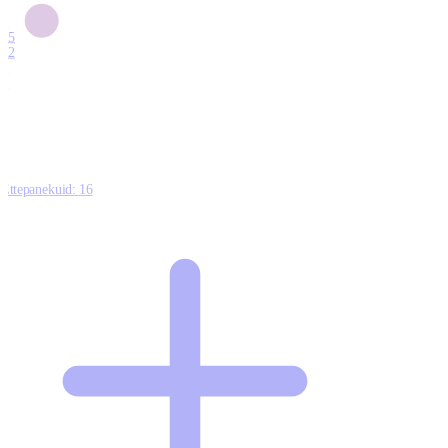
6
15
12
7
0
Ettepanekuid:
16