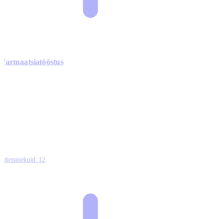
Farmaatsiatööstus
0
0
0
0
3
Ettepanekuid:
12