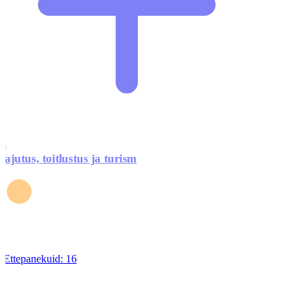
ajutus, toitlustus ja turism
Ettepanekuid:
16