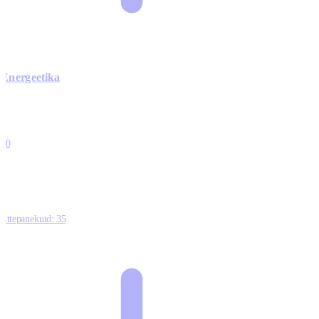
Energeetika
0
0
0
0
10
Ettepanekuid:
35