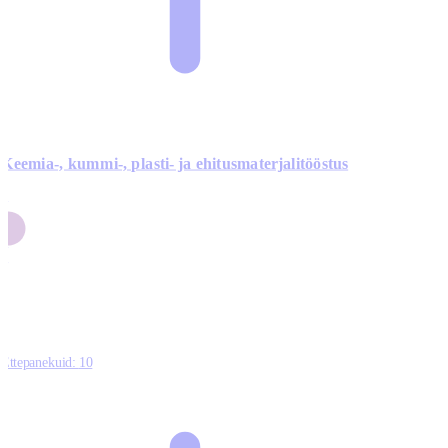
Keemia-, kummi-, plasti- ja ehitusmaterjalitööstus
3
9
1
2
0
Ettepanekuid:
10