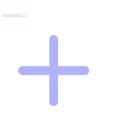
Ettepanekuid:
12