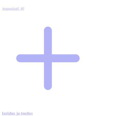
Ettepanekuid:
40
Haridus ja teadus