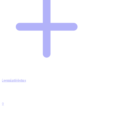
Keemiatööstus
0
0
0
0
10