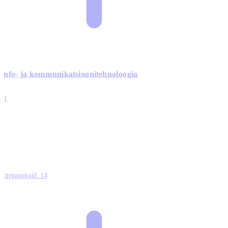
Info- ja kommunikatsiooni­tehnoloogia
3
11
2
0
0
Ettepanekuid:
14