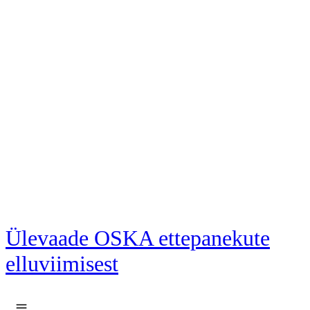
Liigu põhisisu juurde
Ülevaade OSKA ettepanekute
elluviimisest