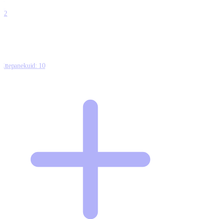
0
12
Ettepanekuid:
10