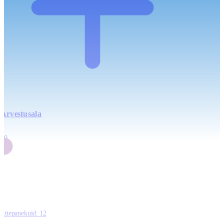
Arvestusala
4
20
2
3
0
Ettepanekuid:
12