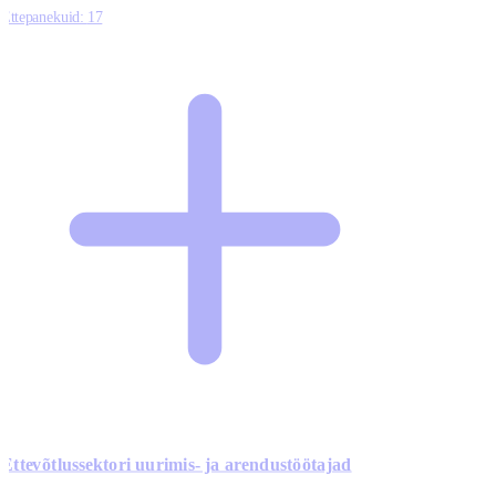
Ettepanekuid:
17
Ettevõtlussektori uurimis- ja arendustöötajad