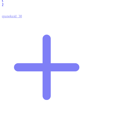
0
ttepanekuid:
38