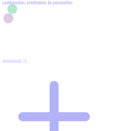
Kaubandus, rentimine ja parandus
7
1
3
1
0
Ettepanekuid:
15