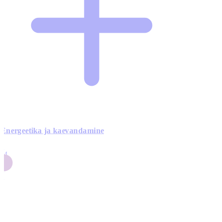
Energeetika ja kaevandamine
4
24
4
3
0