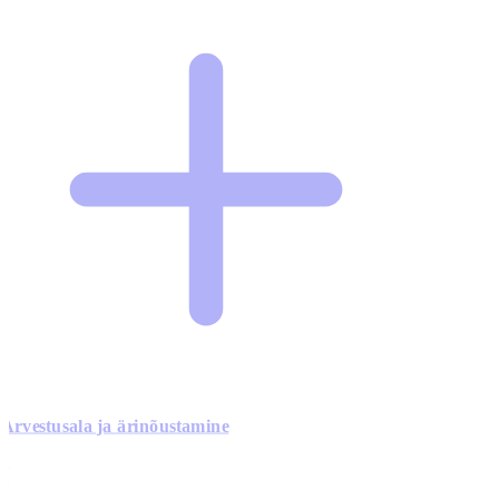
Arvestusala ja ärinõustamine
0
0
0