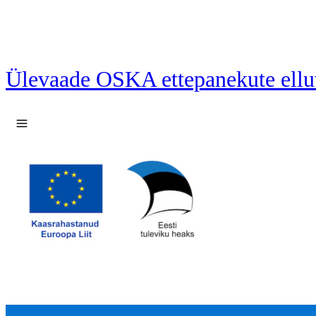
Ülevaade OSKA ettepanekute ellu
Ava menüü
17 ettepanekut laetud.