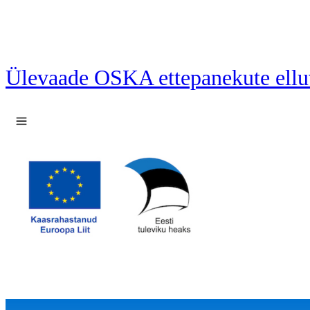
Ülevaade OSKA ettepanekute ellu
Ava menüü
60 ettepanekut laetud.