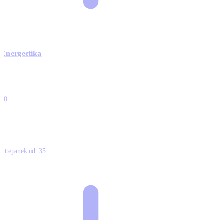
Energeetika
0
0
0
0
10
Ettepanekuid:
35