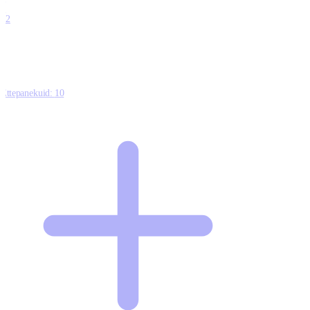
0
12
Ettepanekuid:
10