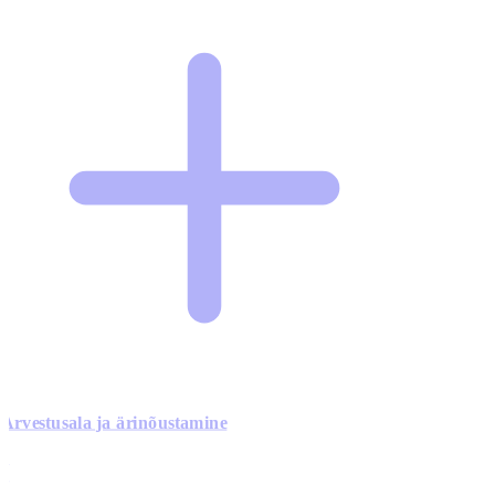
Arvestusala ja ärinõustamine
0
0
0