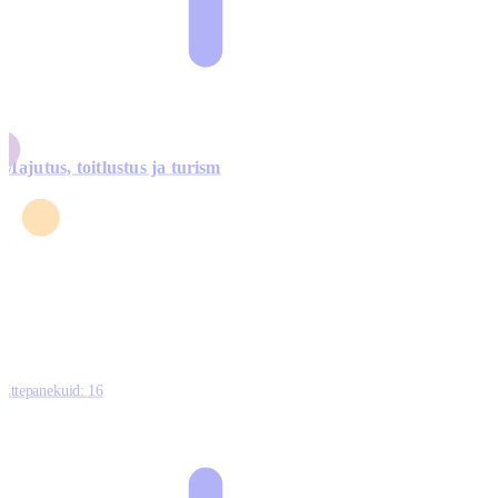
Majutus, toitlustus ja turism
0
3
4
5
0
Ettepanekuid:
16