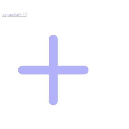
Ettepanekuid:
12