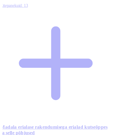
Ettepanekuid:
13
Madala erialase rakendumisega erialad kutseõppes
ja selle põhjused