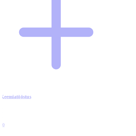
Keemiatööstus
0
0
0
0
10