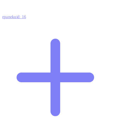
ttepanekuid:
16