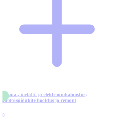
Masina-, metalli- ja elektroonikatööstus;
mootorsõidukite hooldus ja remont
5
10
0
1
0