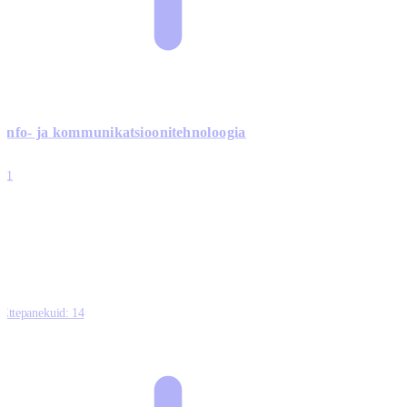
Info- ja kommunikatsiooni­tehnoloogia
3
11
2
0
0
Ettepanekuid:
14