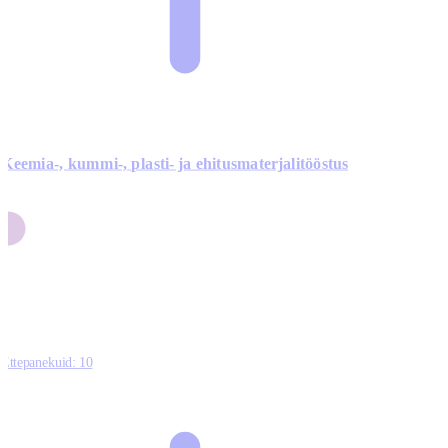
Keemia-, kummi-, plasti- ja ehitusmaterjalitööstus
3
9
1
2
0
Ettepanekuid:
10