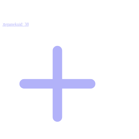
Ettepanekuid:
38