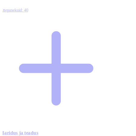
Ettepanekuid:
40
Haridus ja teadus