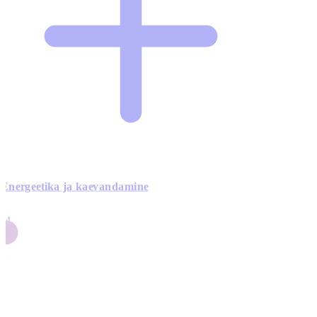
Energeetika ja kaevandamine
4
24
4
3
0