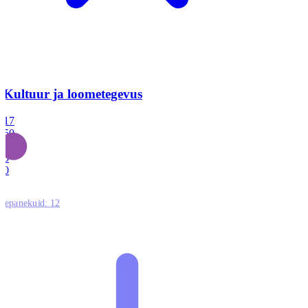
Kultuur ja loometegevus
17
50
14
5
0
ttepanekuid:
12