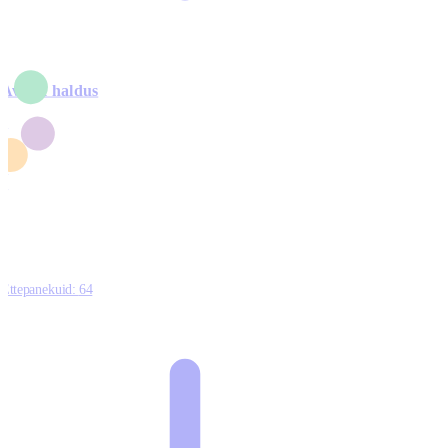
Avalik haldus
4
2
1
3
0
Ettepanekuid:
64