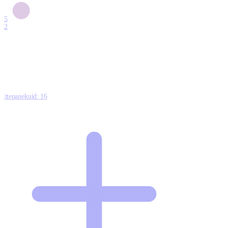
6
15
12
7
0
Ettepanekuid:
16