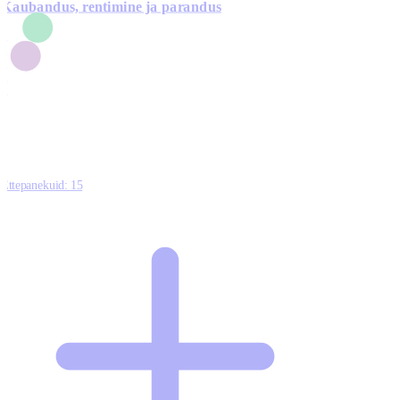
Kaubandus, rentimine ja parandus
7
1
3
1
0
Ettepanekuid:
15