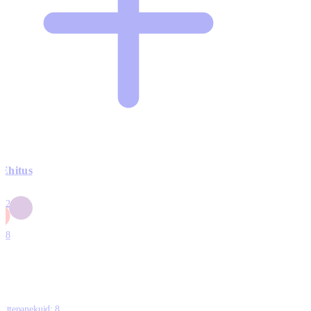
Ehitus
3
42
0
1
18
Ettepanekuid:
8