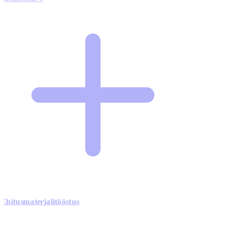
Ehitusmaterjalitööstus
0