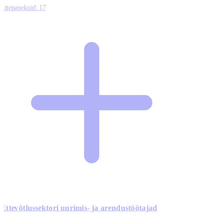
Ettepanekuid:
17
Ettevõtlussektori uurimis- ja arendustöötajad