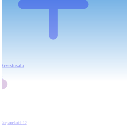
Arvestusala
4
20
2
3
0
Ettepanekuid:
12