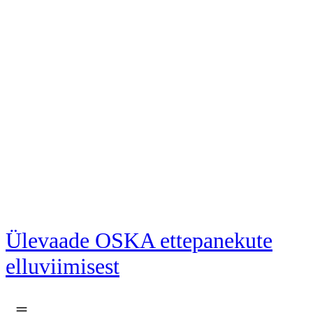
Liigu põhisisu juurde
Ülevaade OSKA ettepanekute
elluviimisest