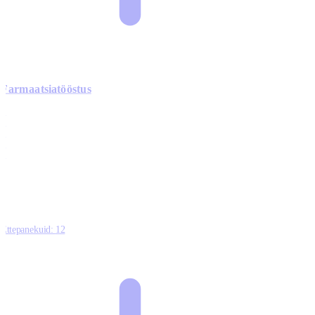
Farmaatsiatööstus
0
0
0
0
3
Ettepanekuid:
12