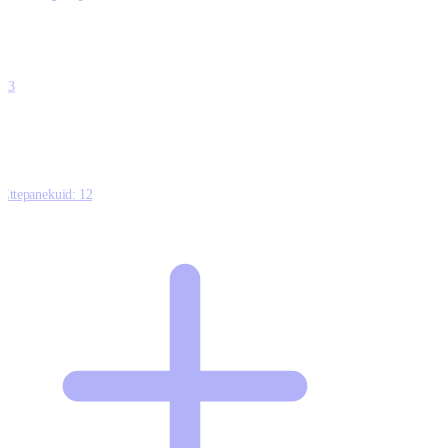
0
0
0
0
13
Ettepanekuid:
12