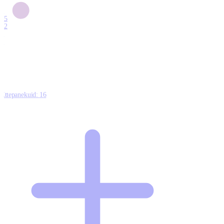
6
15
12
7
0
Ettepanekuid:
16