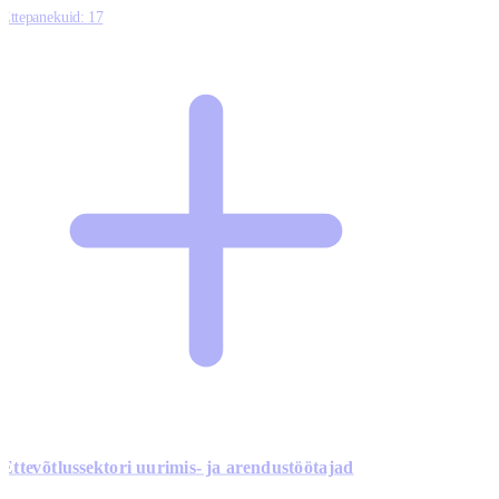
Ettepanekuid:
17
Ettevõtlussektori uurimis- ja arendustöötajad