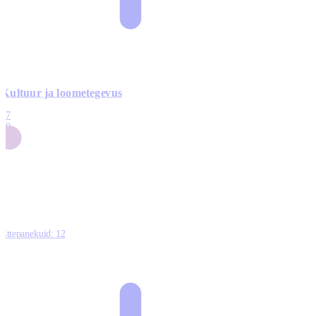
Kultuur ja loometegevus
17
50
14
5
0
Ettepanekuid:
12