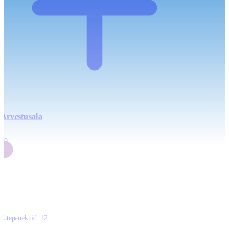
Arvestusala
4
20
2
3
0
Ettepanekuid:
12