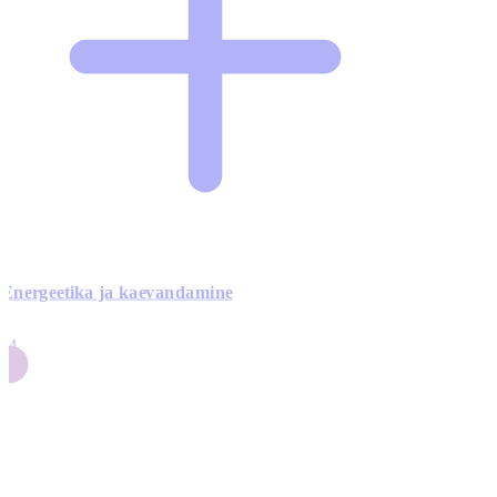
Energeetika ja kaevandamine
4
24
4
3
0