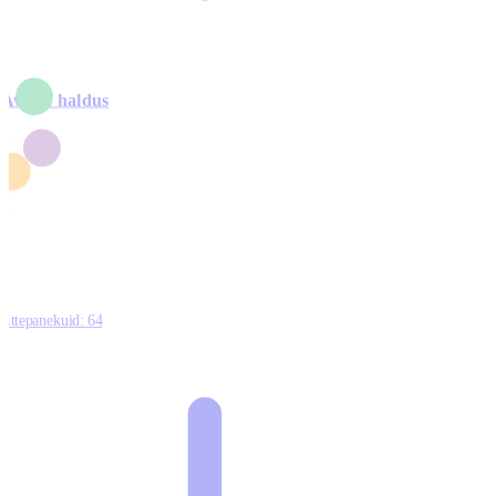
Avalik haldus
4
2
1
3
0
Ettepanekuid:
64