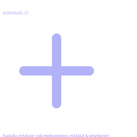
Ettepanekuid:
13
Madala erialase rakendumisega erialad kutseõppes