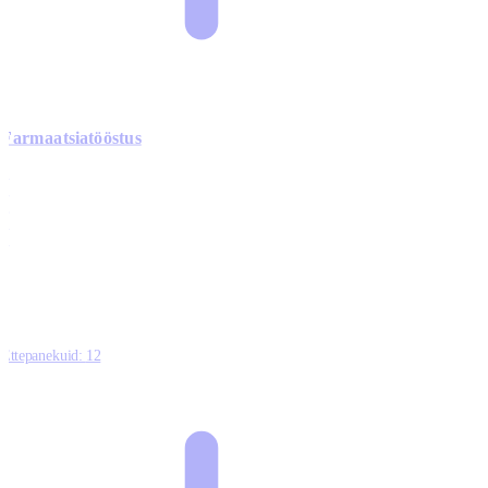
Farmaatsiatööstus
0
0
0
0
3
Ettepanekuid:
12