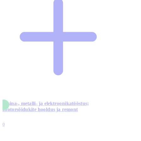
Masina-, metalli- ja elektroonikatööstus;
mootorsõidukite hooldus ja remont
5
10
0
1
0