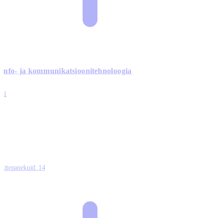
Info- ja kommunikatsiooni­tehnoloogia
3
11
2
0
0
Ettepanekuid:
14