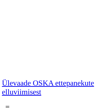
Liigu põhisisu juurde
Ülevaade OSKA ettepanekute
elluviimisest