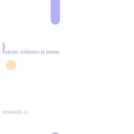
Majutus, toitlustus ja turism
0
3
4
5
0
Ettepanekuid:
16