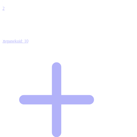
0
12
Ettepanekuid:
10