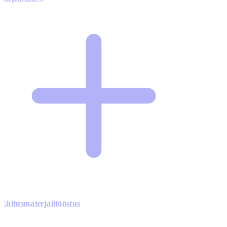
Ehitusmaterjalitööstus
0