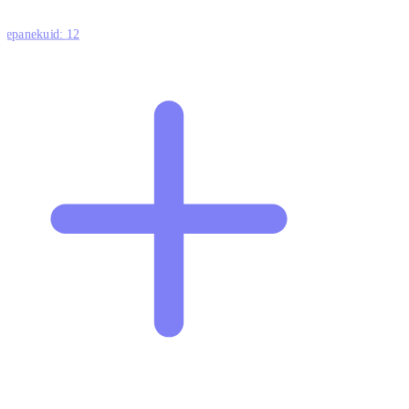
ttepanekuid:
12