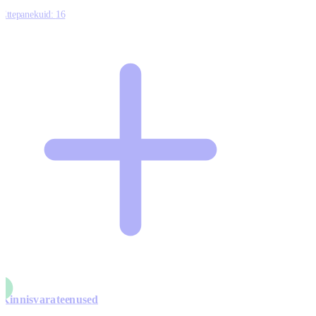
Ettepanekuid:
16
Kinnisvarateenused