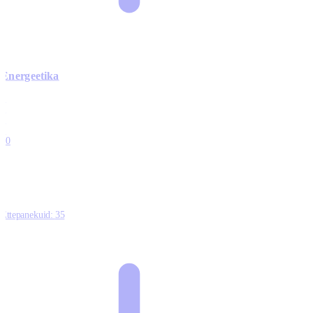
Energeetika
0
0
0
0
10
Ettepanekuid:
35