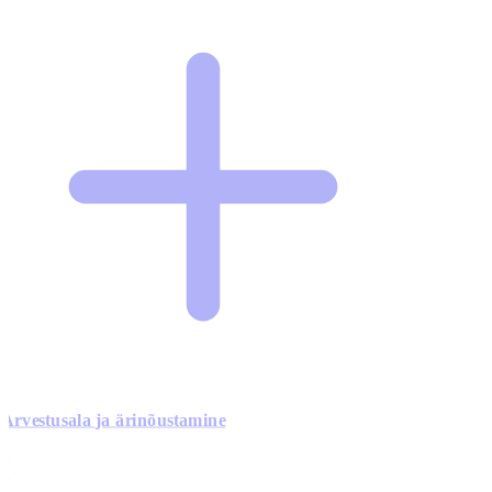
Arvestusala ja ärinõustamine
0
0
0