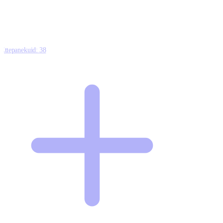
Ettepanekuid:
38