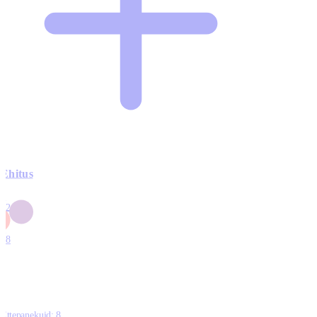
Ehitus
3
42
0
1
18
Ettepanekuid:
8