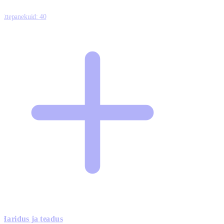
Ettepanekuid:
40
Haridus ja teadus