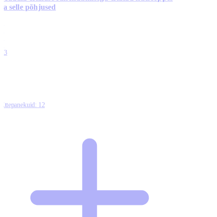
ja selle põhjused
0
0
0
0
13
Ettepanekuid:
12