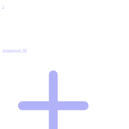
4
12
0
0
0
Ettepanekuid:
86