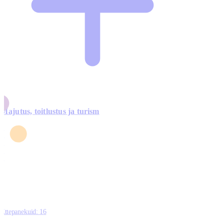
Majutus, toitlustus ja turism
0
3
4
5
0
Ettepanekuid:
16