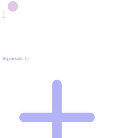
6
15
12
7
0
Ettepanekuid:
16