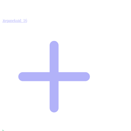
Ettepanekuid:
16