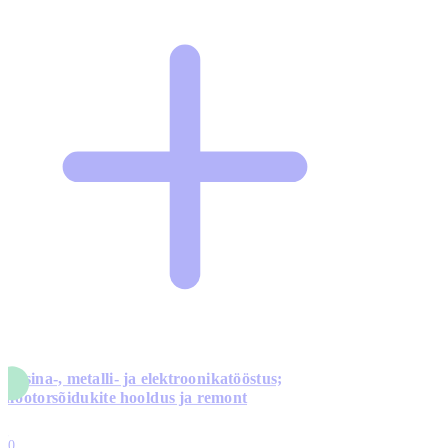
Masina-, metalli- ja elektroonikatööstus;
mootorsõidukite hooldus ja remont
5
10