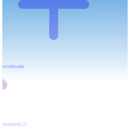
Arvestusala
4
20
2
3
0
Ettepanekuid:
12