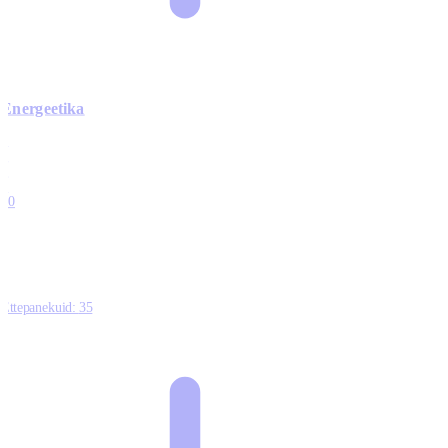
Energeetika
0
0
0
0
10
Ettepanekuid:
35