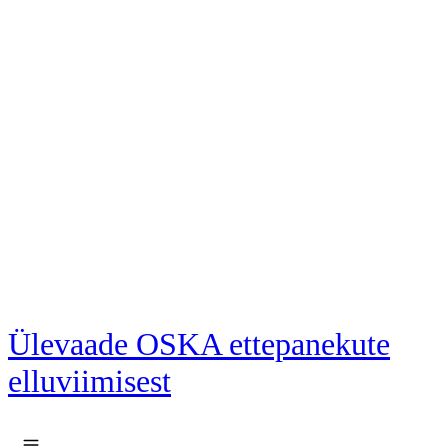
Liigu põhisisu juurde
Ülevaade OSKA ettepanekute
elluviimisest