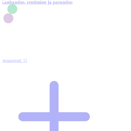
Kaubandus, rentimine ja parandus
7
1
3
1
0
Ettepanekuid:
15