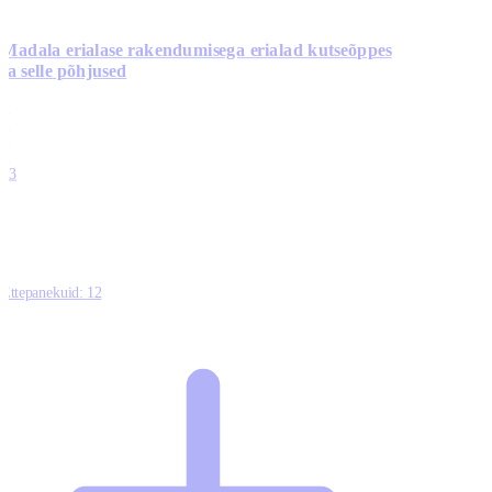
Madala erialase rakendumisega erialad kutseõppes
ja selle põhjused
0
0
0
0
13
Ettepanekuid:
12