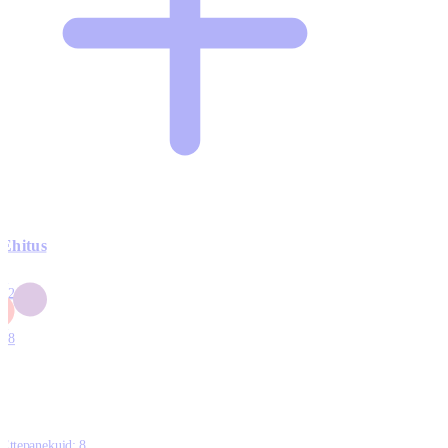
Ehitus
3
42
0
1
18
Ettepanekuid:
8