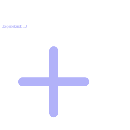
Ettepanekuid:
13