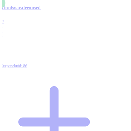
Kinnisvarateenused
4
12
0
0
0
Ettepanekuid:
86