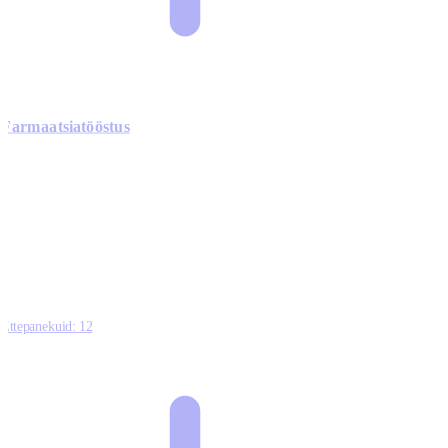
Farmaatsiatööstus
0
0
0
0
3
Ettepanekuid:
12