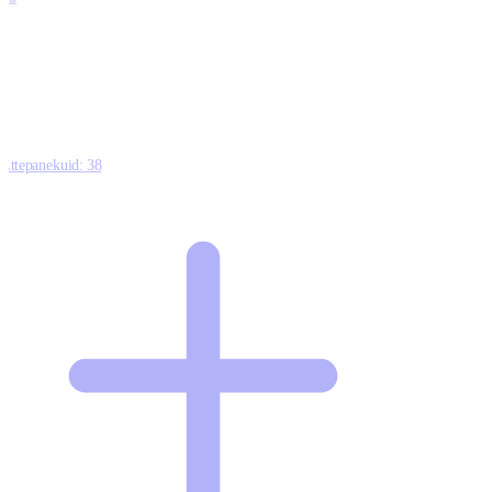
0
1
0
Ettepanekuid:
38