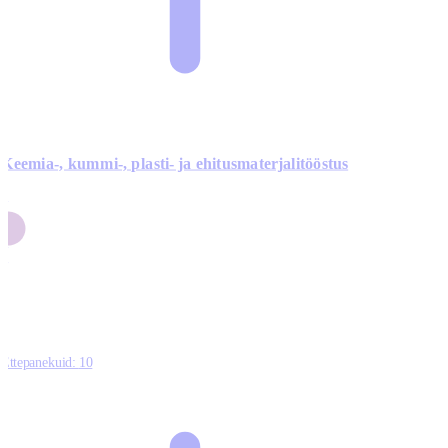
Keemia-, kummi-, plasti- ja ehitusmaterjalitööstus
3
9
1
2
0
Ettepanekuid:
10