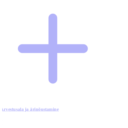
Arvestusala ja ärinõustamine
0
0
0