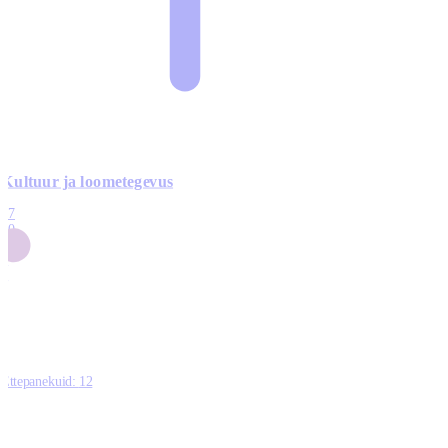
Kultuur ja loometegevus
17
50
14
5
0
Ettepanekuid:
12