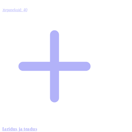
Ettepanekuid:
40
Haridus ja teadus