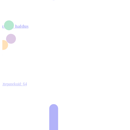
Avalik haldus
4
2
1
3
0
Ettepanekuid:
64