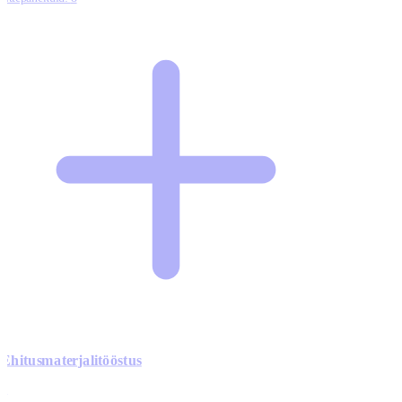
Ehitusmaterjalitööstus
0