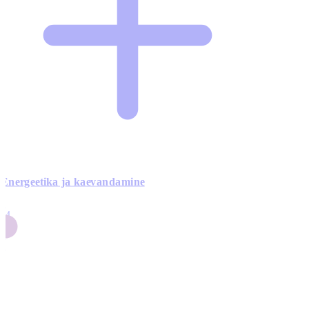
Energeetika ja kaevandamine
4
24
4
3
0