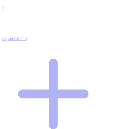
0
12
Ettepanekuid:
10