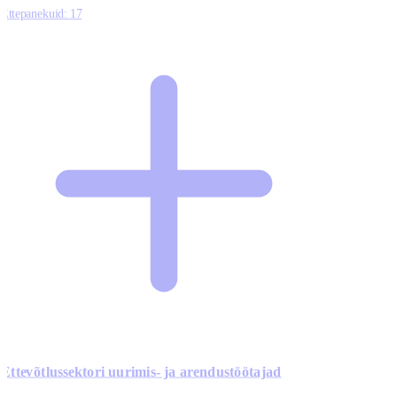
Ettepanekuid:
17
Ettevõtlussektori uurimis- ja arendustöötajad