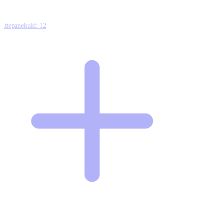
Ettepanekuid:
12