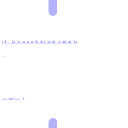
Info- ja kommunikatsiooni­tehnoloogia
3
11
2
0
0
Ettepanekuid:
14