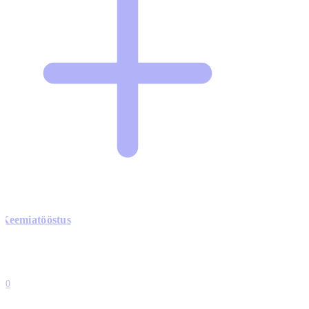
Keemiatööstus
0
0
0
0
10