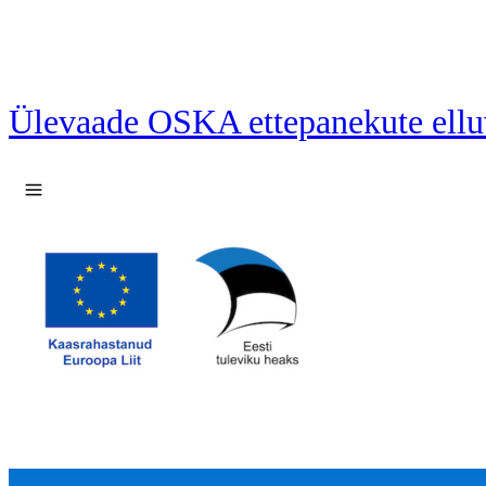
Ülevaade OSKA ettepanekute ellu
Ava menüü
38 ettepanekut laetud.