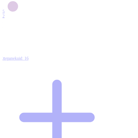
6
15
12
7
0
Ettepanekuid:
16