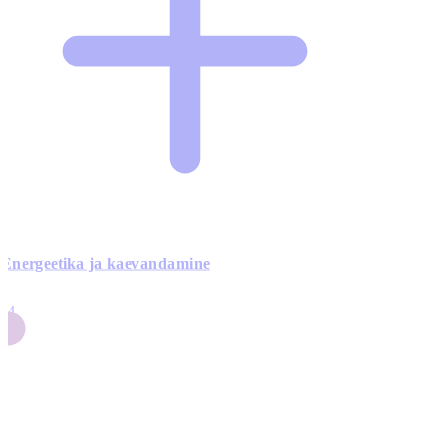
Energeetika ja kaevandamine
4
24
4
3
0