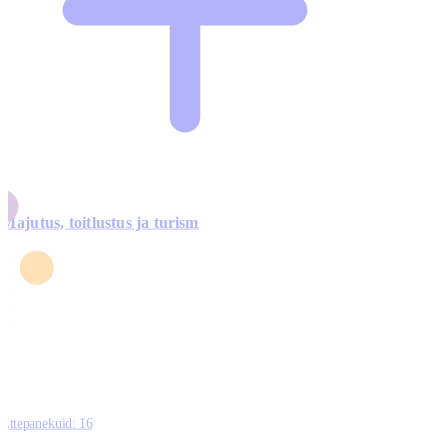
Majutus, toitlustus ja turism
0
3
4
5
0
Ettepanekuid:
16