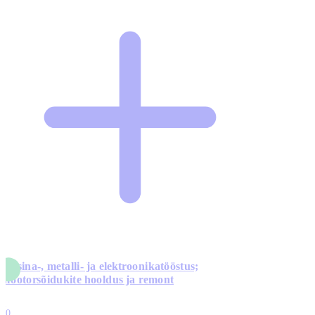
Masina-, metalli- ja elektroonikatööstus;
mootorsõidukite hooldus ja remont
5
10