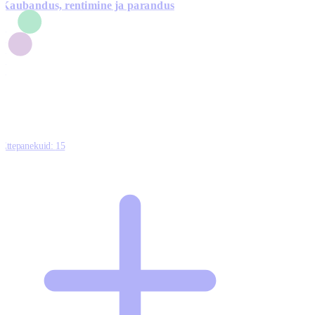
Kaubandus, rentimine ja parandus
7
1
3
1
0
Ettepanekuid:
15