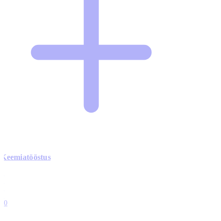
Keemiatööstus
0
0
0
0
10