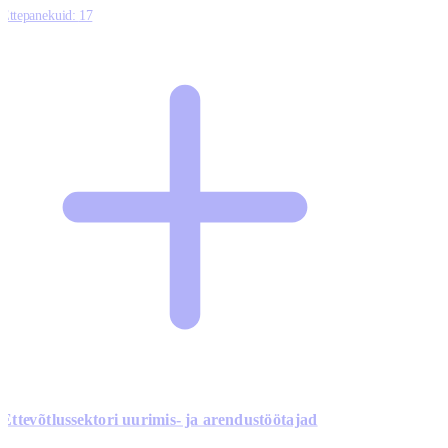
Ettepanekuid:
17
Ettevõtlussektori uurimis- ja arendustöötajad