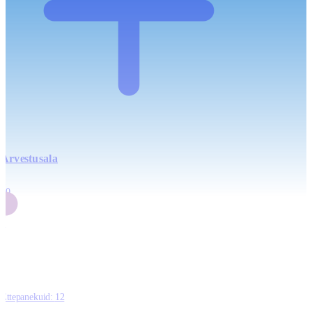
Arvestusala
4
20
2
3
0
Ettepanekuid:
12