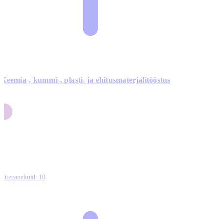
Keemia-, kummi-, plasti- ja ehitusmaterjalitööstus
3
9
1
2
0
Ettepanekuid:
10