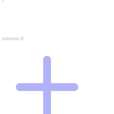
0
1
0
Ettepanekuid:
38