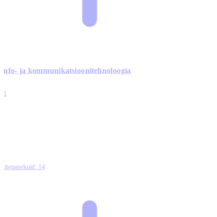
Info- ja kommunikatsiooni­tehnoloogia
3
11
2
0
0
Ettepanekuid:
14