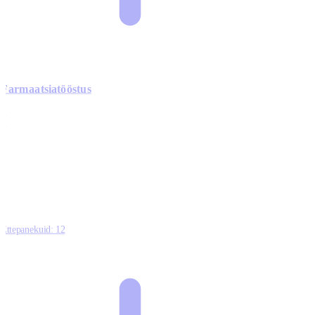
Farmaatsiatööstus
0
0
0
0
3
Ettepanekuid:
12