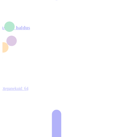
Avalik haldus
4
2
1
3
0
Ettepanekuid:
64