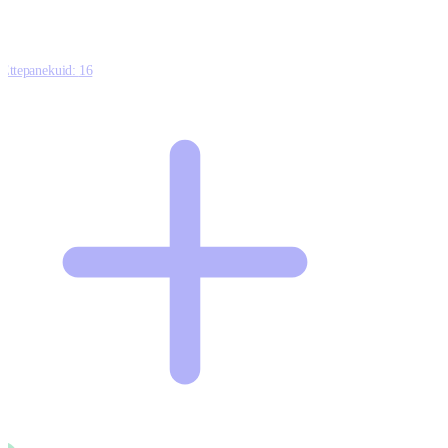
Ettepanekuid:
16