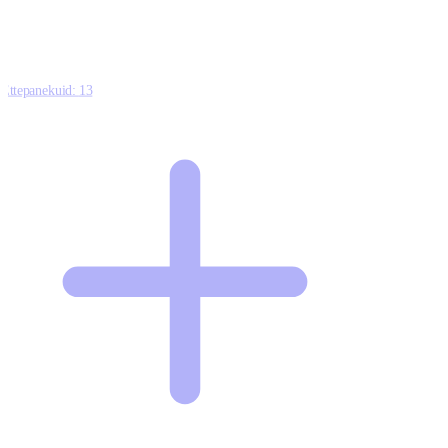
Ettepanekuid:
13