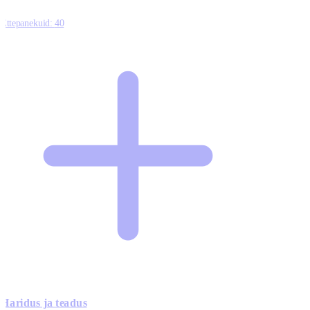
Ettepanekuid:
40
Haridus ja teadus