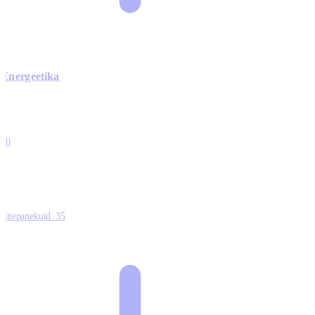
Energeetika
0
0
0
0
10
Ettepanekuid:
35