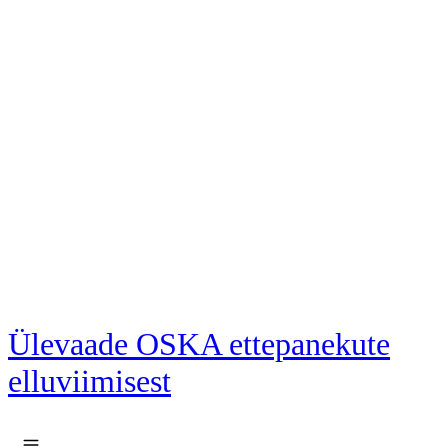
Liigu põhisisu juurde
Ülevaade OSKA ettepanekute
elluviimisest