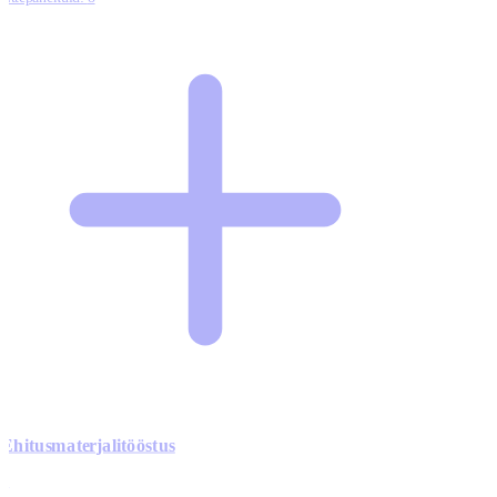
Ehitusmaterjalitööstus
0