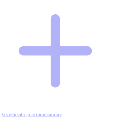
Arvestusala ja ärinõustamine
0
0
0