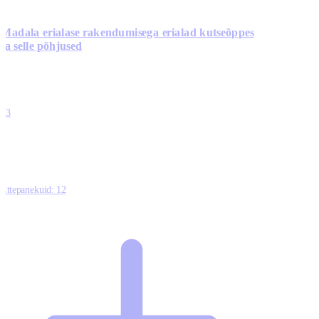
Madala erialase rakendumisega erialad kutseõppes
ja selle põhjused
0
0
0
0
13
Ettepanekuid:
12