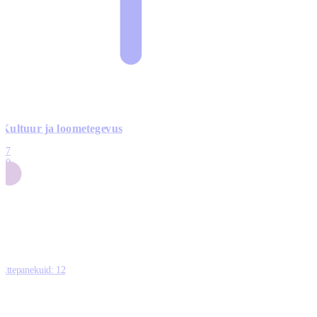
Kultuur ja loometegevus
17
50
14
5
0
Ettepanekuid:
12