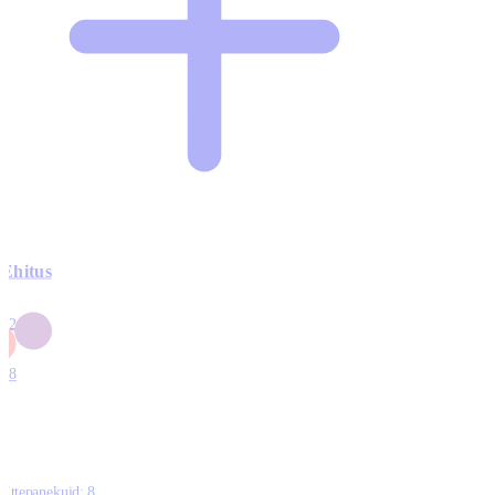
Ehitus
3
42
0
1
18
Ettepanekuid:
8