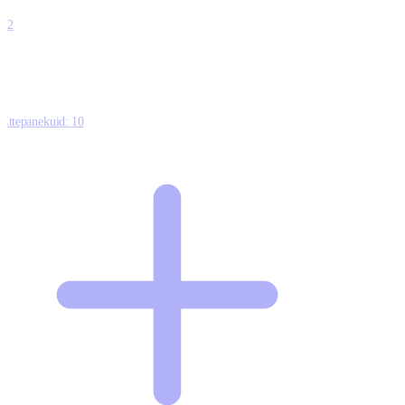
0
12
Ettepanekuid:
10