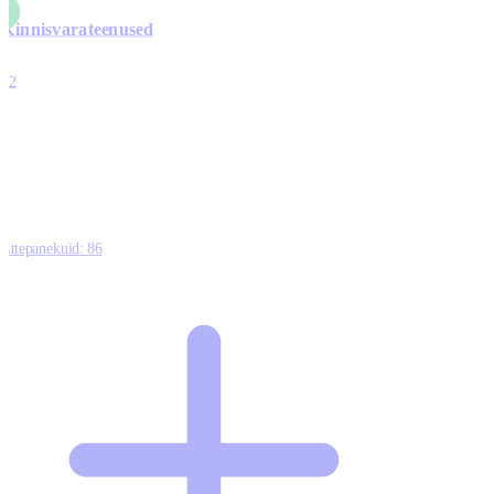
Kinnisvarateenused
4
12
0
0
0
Ettepanekuid:
86