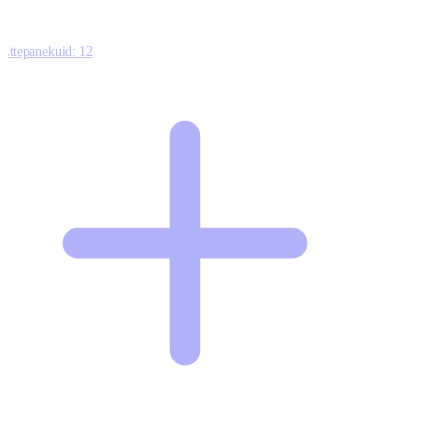
Ettepanekuid:
12