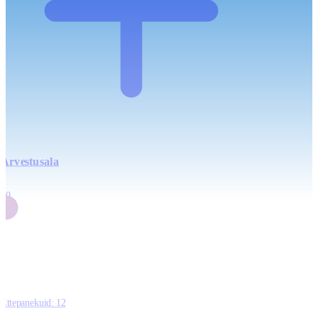
Arvestusala
4
20
2
3
0
Ettepanekuid:
12