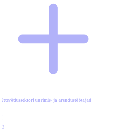
Ettevõtlussektori uurimis- ja arendustöötajad
0
0
0
0
17