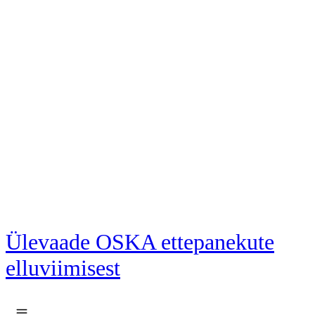
Liigu põhisisu juurde
Ülevaade OSKA ettepanekute
elluviimisest