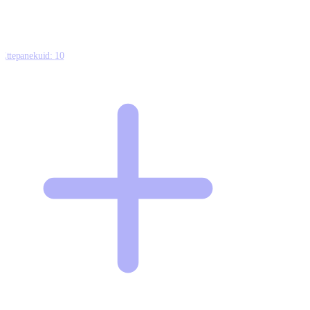
Ettepanekuid:
10