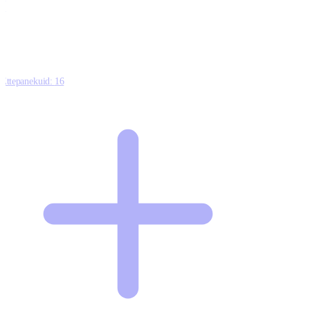
0
Ettepanekuid:
16