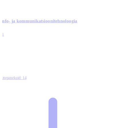
Info- ja kommunikatsiooni­tehnoloogia
3
11
2
0
0
Ettepanekuid:
14