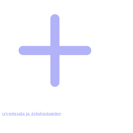
Arvestusala ja ärinõustamine
0
0
0