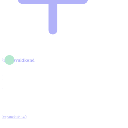
Finantsvaldkond
5
6
0
1
0
Ettepanekuid:
40