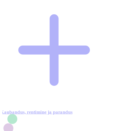
Kaubandus, rentimine ja parandus
7
1
3