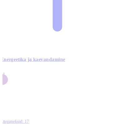
Energeetika ja kaevandamine
4
24
4
3
0
Ettepanekuid:
17