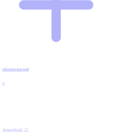
Isikuteenused
3
10
1
0
0
Ettepanekuid:
12