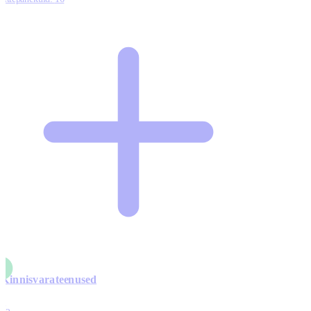
Kinnisvarateenused
4