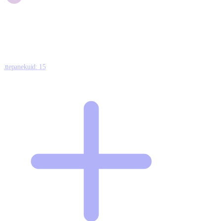
1
0
Ettepanekuid:
15