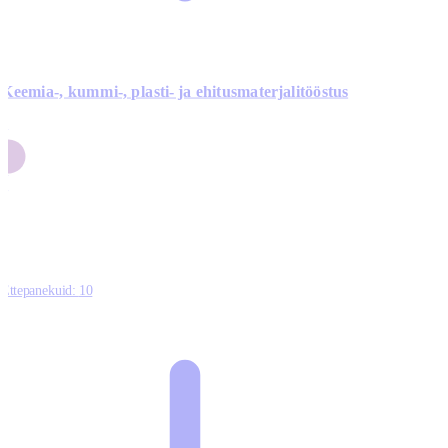
Keemia-, kummi-, plasti- ja ehitusmaterjalitööstus
3
9
1
2
0
Ettepanekuid:
10