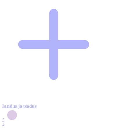
Haridus ja teadus
6
15
12
7