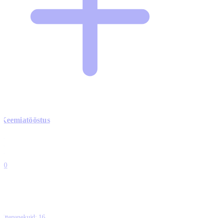
Keemiatööstus
0
0
0
0
10
Ettepanekuid:
16