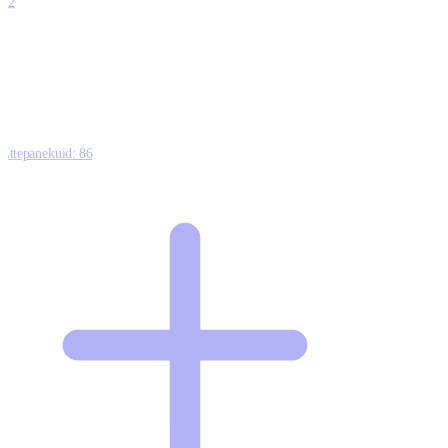
12
0
0
0
Ettepanekuid:
86