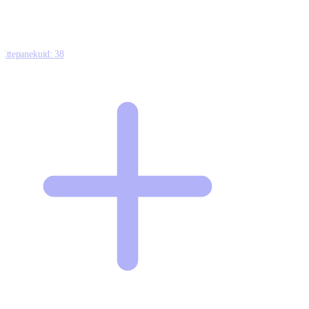
Ettepanekuid:
38