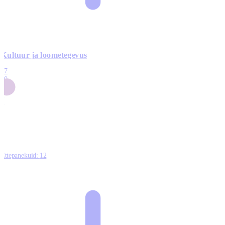
Kultuur ja loometegevus
17
50
14
5
0
Ettepanekuid:
12