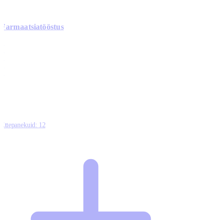
Farmaatsiatööstus
0
0
0
0
3
Ettepanekuid:
12