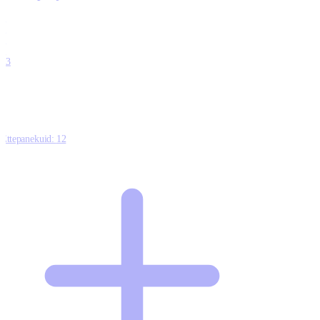
0
0
0
0
13
Ettepanekuid:
12