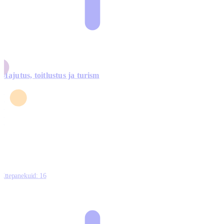
Majutus, toitlustus ja turism
0
3
4
5
0
Ettepanekuid:
16