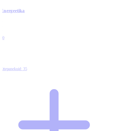
Energeetika
0
0
0
0
10
Ettepanekuid:
35