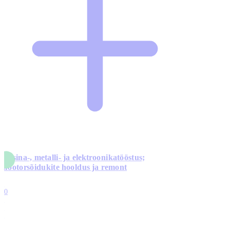
Masina-, metalli- ja elektroonikatööstus;
mootorsõidukite hooldus ja remont
5
10
0
1
0