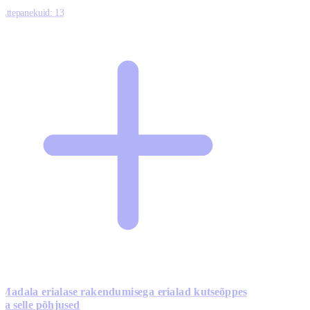
Ettepanekuid:
13
Madala erialase rakendumisega erialad kutseõppes
ja selle põhjused