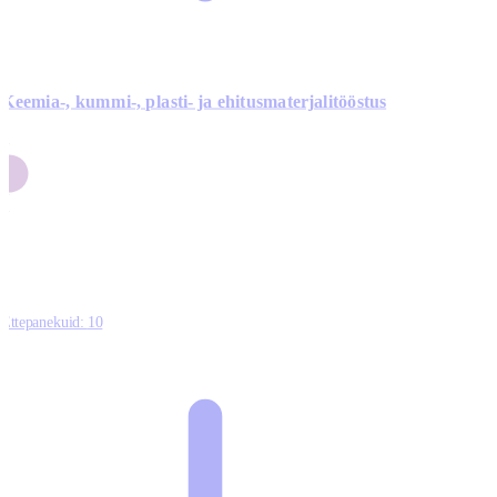
Keemia-, kummi-, plasti- ja ehitusmaterjalitööstus
3
9
1
2
0
Ettepanekuid:
10