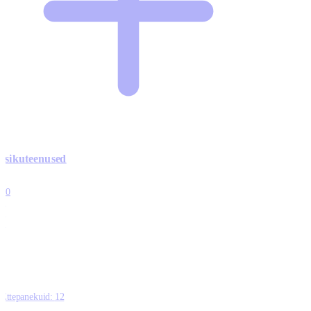
Isikuteenused
3
10
1
0
0
Ettepanekuid:
12