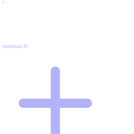
12
0
0
0
Ettepanekuid:
86