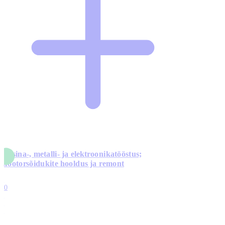
Masina-, metalli- ja elektroonikatööstus;
mootorsõidukite hooldus ja remont
5
10
0
1
0