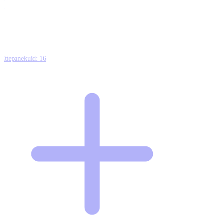
0
Ettepanekuid:
16