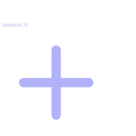
Ettepanekuid:
10