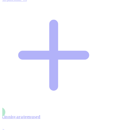
Kinnisvarateenused
4