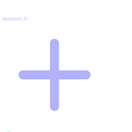
Ettepanekuid:
10