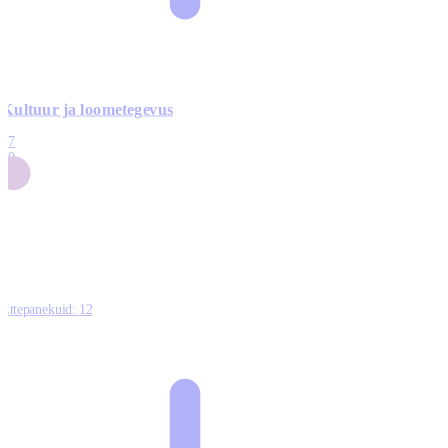
Kultuur ja loometegevus
17
50
14
5
0
Ettepanekuid:
12