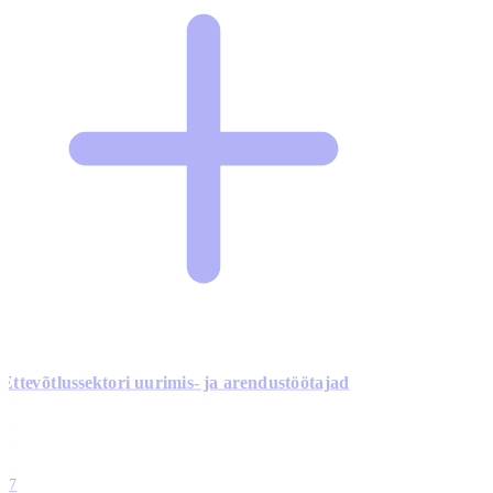
Ettevõtlussektori uurimis- ja arendustöötajad
0
0
0
0
17