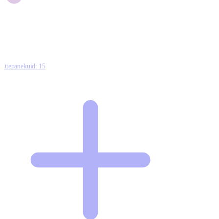
1
0
Ettepanekuid:
15