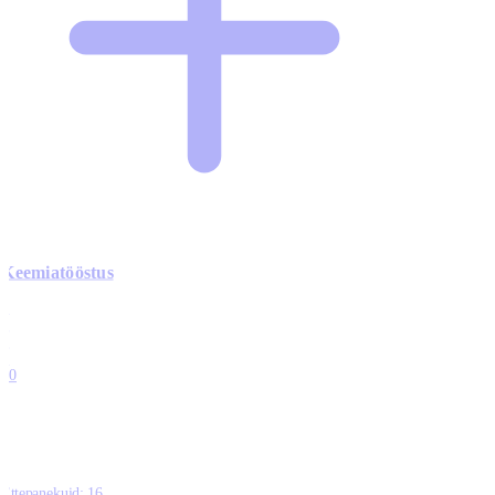
Keemiatööstus
0
0
0
0
10
Ettepanekuid:
16