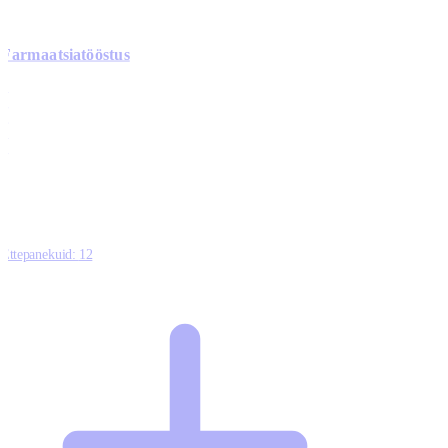
Farmaatsiatööstus
0
0
0
0
3
Ettepanekuid:
12