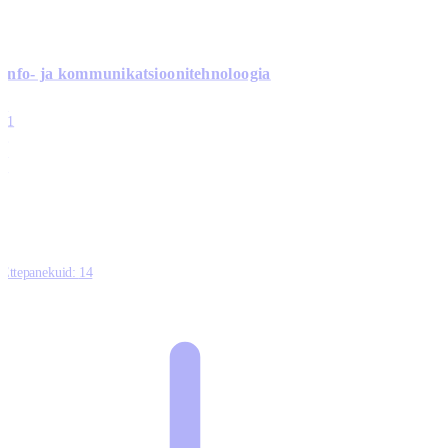
Info- ja kommunikatsiooni­tehnoloogia
3
11
2
0
0
Ettepanekuid:
14