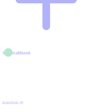
Finantsvaldkond
5
6
0
1
0
Ettepanekuid:
40