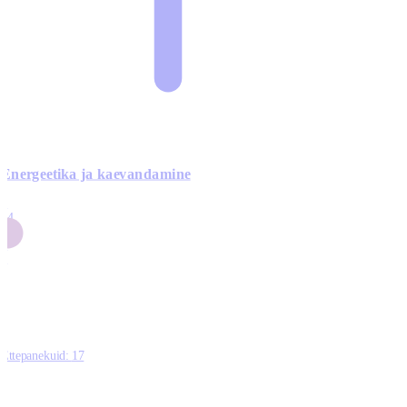
Energeetika ja kaevandamine
4
24
4
3
0
Ettepanekuid:
17