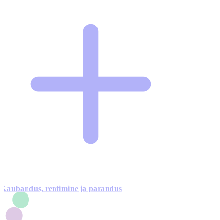
Kaubandus, rentimine ja parandus
7
1
3