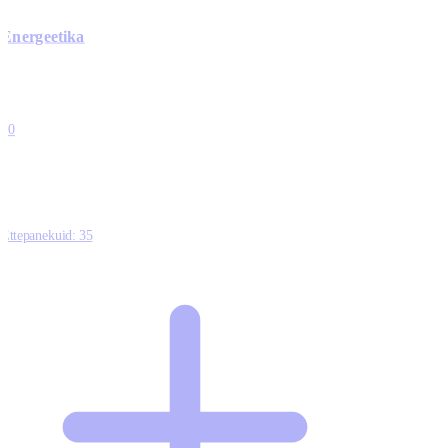
Energeetika
0
0
0
0
10
Ettepanekuid:
35