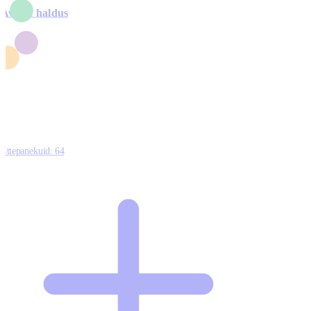
Avalik haldus
4
2
1
3
0
Ettepanekuid:
64