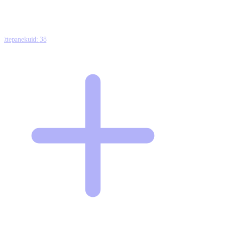
Ettepanekuid:
38