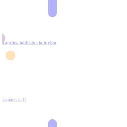
Majutus, toitlustus ja turism
0
3
4
5
0
Ettepanekuid:
16