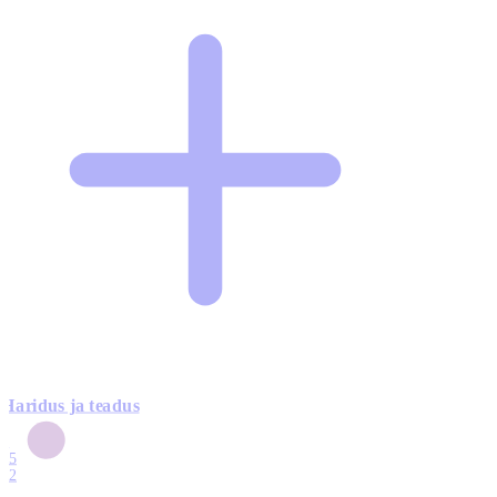
Haridus ja teadus
6
15
12
7