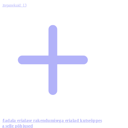
Ettepanekuid:
13
Madala erialase rakendumisega erialad kutseõppes
ja selle põhjused