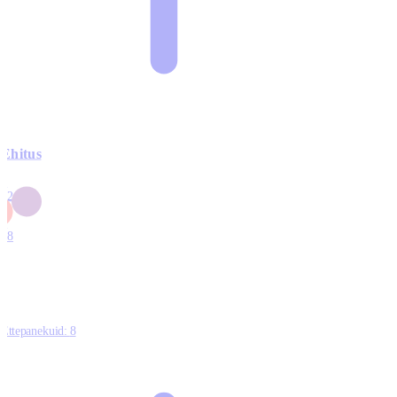
Ehitus
3
42
0
1
18
Ettepanekuid:
8