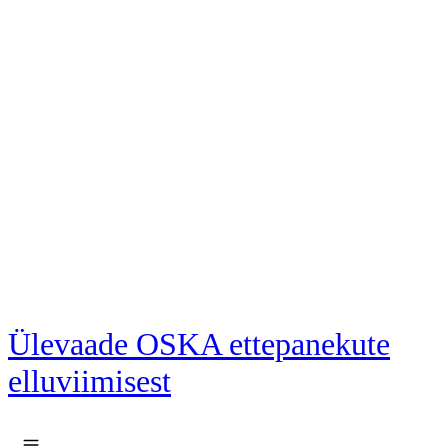
Liigu põhisisu juurde
Ülevaade OSKA ettepanekute
elluviimisest