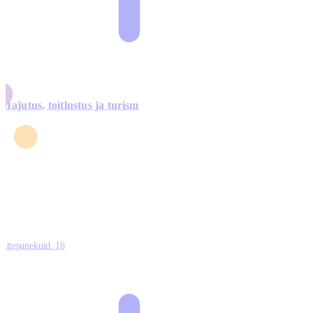
Majutus, toitlustus ja turism
0
3
4
5
0
Ettepanekuid:
16