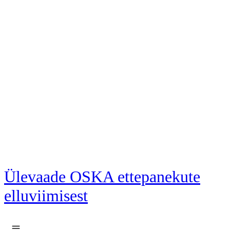
Liigu põhisisu juurde
Ülevaade OSKA ettepanekute
elluviimisest