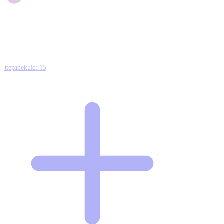
1
0
Ettepanekuid:
15