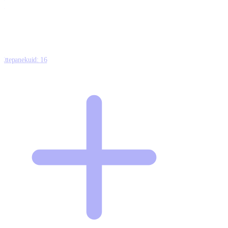
0
Ettepanekuid:
16