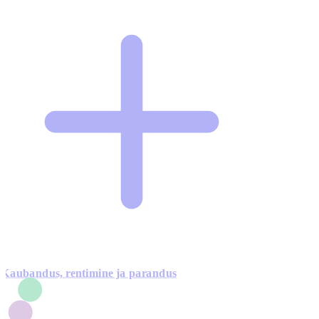
Kaubandus, rentimine ja parandus
7
1
3