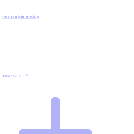
Farmaatsiatööstus
0
0
0
0
3
Ettepanekuid:
12