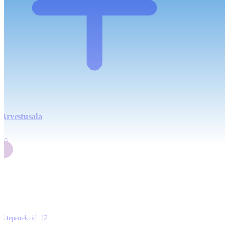
Arvestusala
4
20
2
3
0
Ettepanekuid:
12