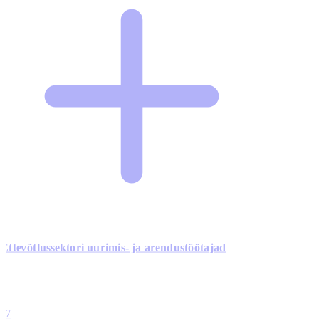
Ettevõtlussektori uurimis- ja arendustöötajad
0
0
0
0
17