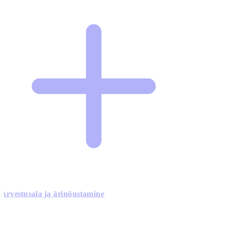
Arvestusala ja ärinõustamine
0
0
0