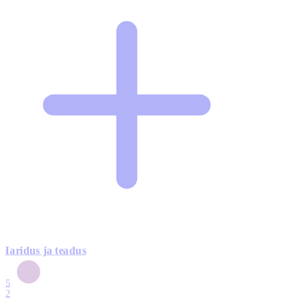
Haridus ja teadus
6
15
12
7