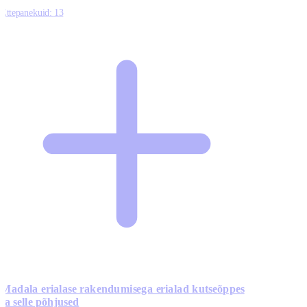
Ettepanekuid:
13
Madala erialase rakendumisega erialad kutseõppes
ja selle põhjused