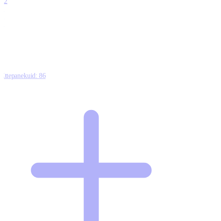
12
0
0
0
Ettepanekuid:
86