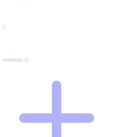
0
0
0
0
13
Ettepanekuid:
12