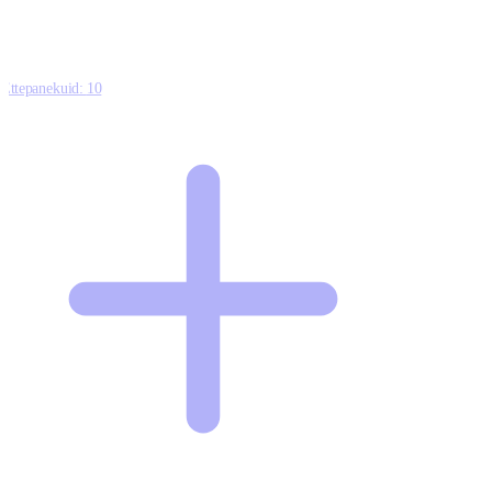
Ettepanekuid:
10