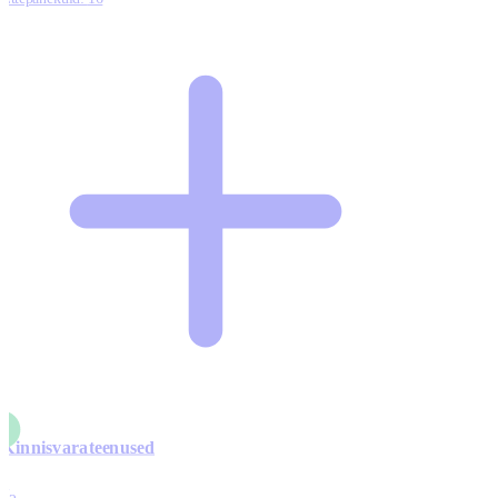
Kinnisvarateenused
4