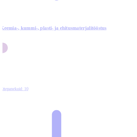
Keemia-, kummi-, plasti- ja ehitusmaterjalitööstus
3
9
1
2
0
Ettepanekuid:
10