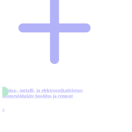
Masina-, metalli- ja elektroonikatööstus;
mootorsõidukite hooldus ja remont
5
10
0
1
0