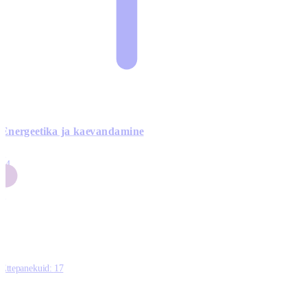
Energeetika ja kaevandamine
4
24
4
3
0
Ettepanekuid:
17