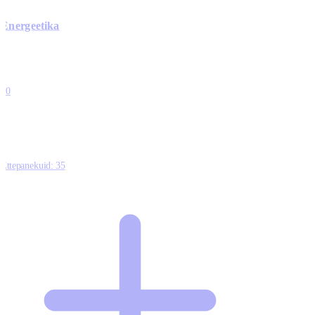
Energeetika
0
0
0
0
10
Ettepanekuid:
35