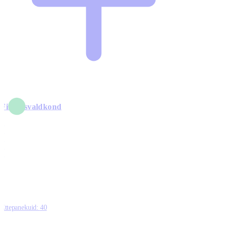
Finantsvaldkond
5
6
0
1
0
Ettepanekuid:
40