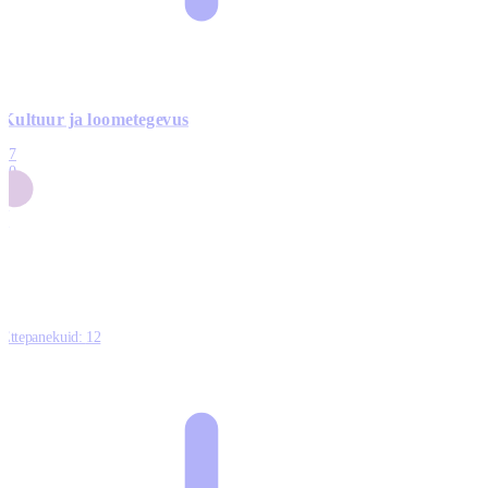
Kultuur ja loometegevus
17
50
14
5
0
Ettepanekuid:
12