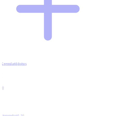
Keemiatööstus
0
0
0
0
10
Ettepanekuid:
16