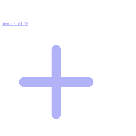
Ettepanekuid:
38