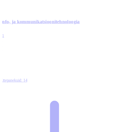
Info- ja kommunikatsiooni­tehnoloogia
3
11
2
0
0
Ettepanekuid:
14