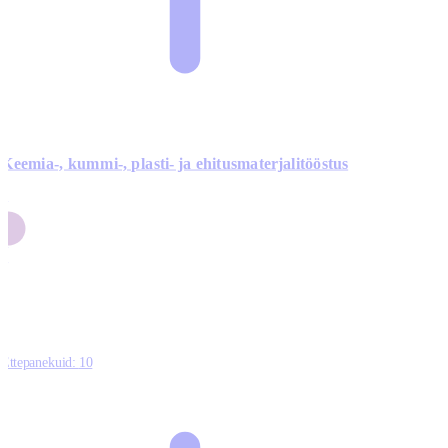
Keemia-, kummi-, plasti- ja ehitusmaterjalitööstus
3
9
1
2
0
Ettepanekuid:
10