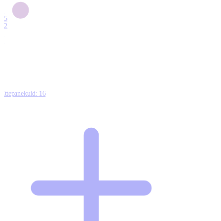
6
15
12
7
0
Ettepanekuid:
16