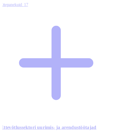
Ettepanekuid:
17
Ettevõtlussektori uurimis- ja arendustöötajad