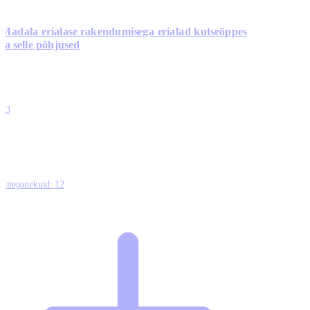
Madala erialase rakendumisega erialad kutseõppes
ja selle põhjused
0
0
0
0
13
Ettepanekuid:
12