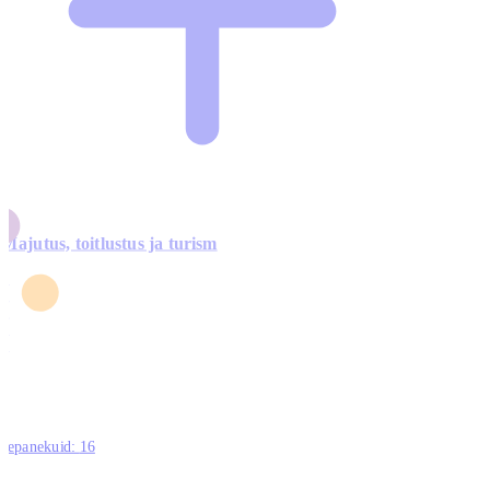
Majutus, toitlustus ja turism
0
3
4
5
0
ttepanekuid:
16