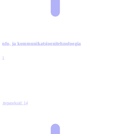
Info- ja kommunikatsiooni­tehnoloogia
3
11
2
0
0
Ettepanekuid:
14