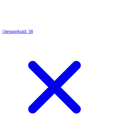
0
Ettepanekuid:
38