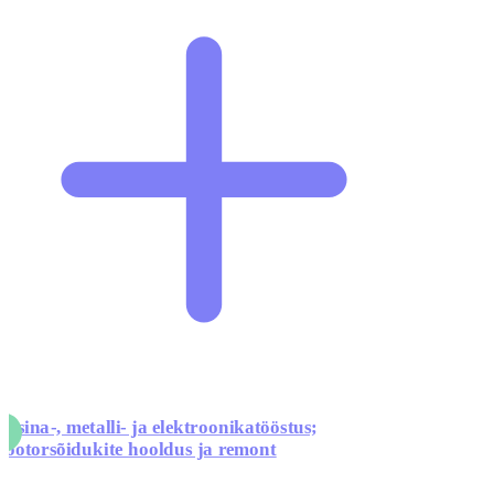
asina-, metalli- ja elektroonikatööstus;
ootorsõidukite hooldus ja remont