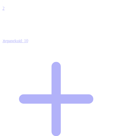
0
12
Ettepanekuid:
10