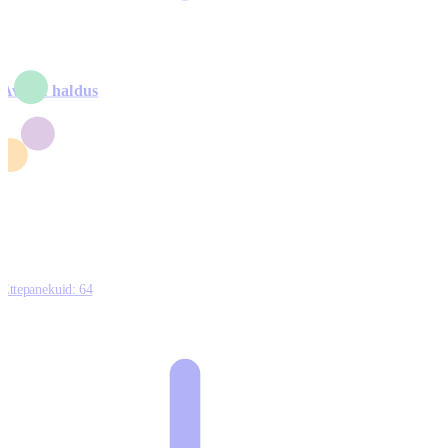
Avalik haldus
4
2
1
3
0
Ettepanekuid:
64