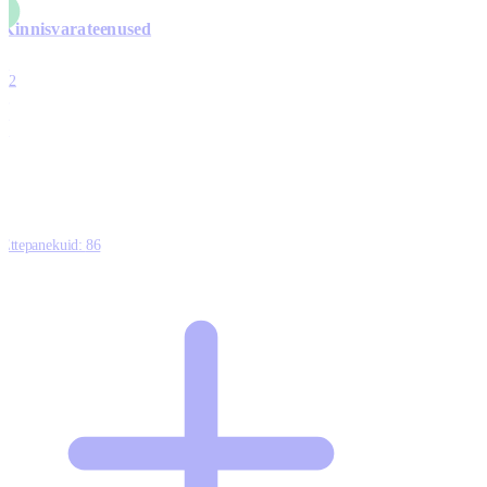
Kinnisvarateenused
4
12
0
0
0
Ettepanekuid:
86