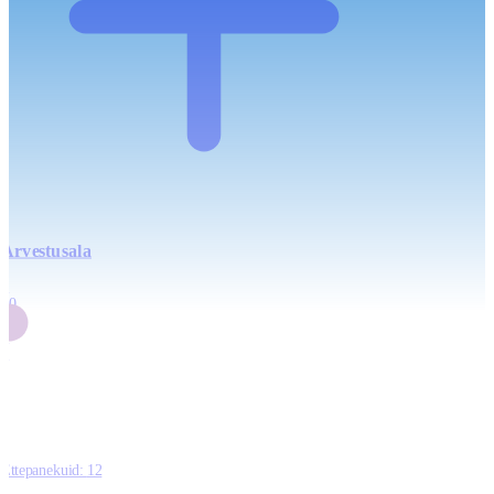
Arvestusala
4
20
2
3
0
Ettepanekuid:
12