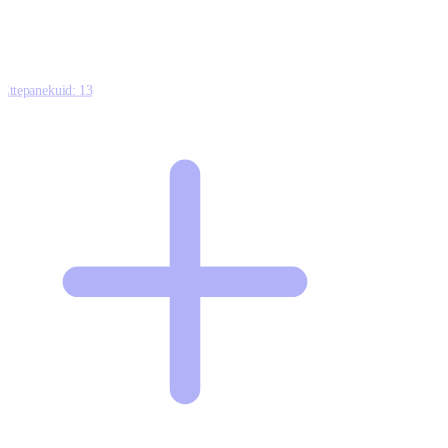
Ettepanekuid:
13