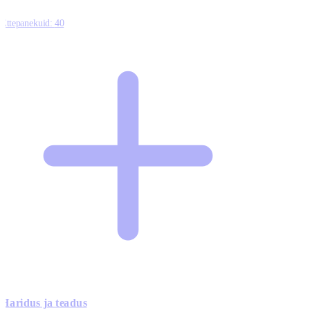
Ettepanekuid:
40
Haridus ja teadus