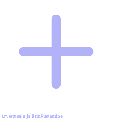
Arvestusala ja ärinõustamine
0
0
0