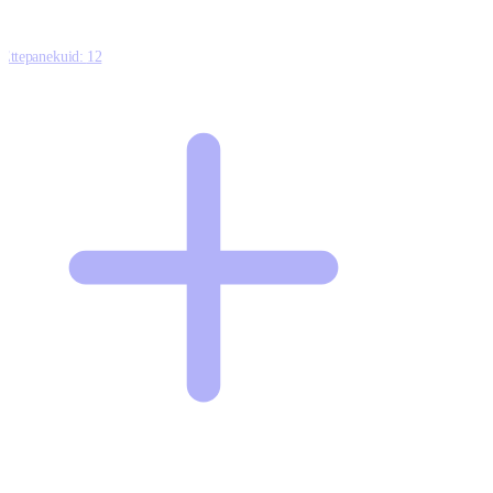
Ettepanekuid:
12