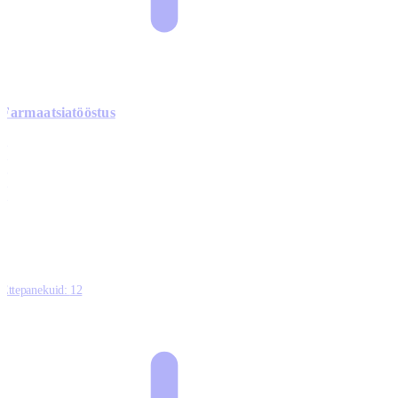
Farmaatsiatööstus
0
0
0
0
3
Ettepanekuid:
12