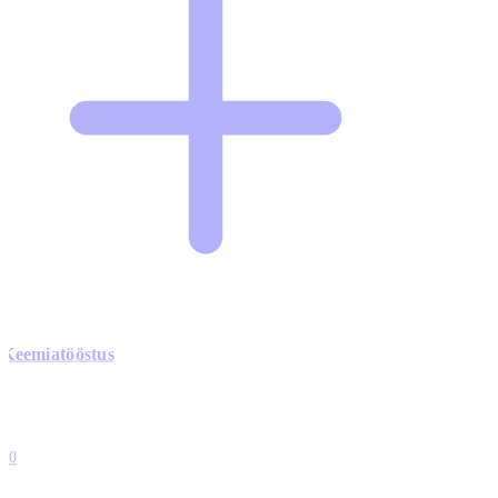
Keemiatööstus
0
0
0
0
10