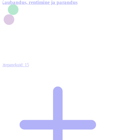
Kaubandus, rentimine ja parandus
7
1
3
1
0
Ettepanekuid:
15