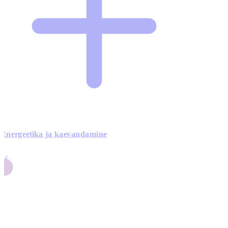
Energeetika ja kaevandamine
4
24
4
3
0