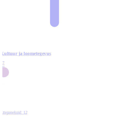
Kultuur ja loometegevus
17
50
14
5
0
Ettepanekuid:
12