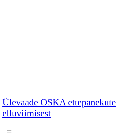
Liigu põhisisu juurde
Ülevaade OSKA ettepanekute
elluviimisest