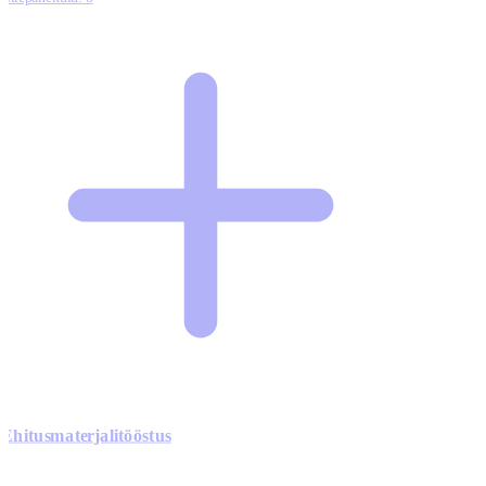
Ehitusmaterjalitööstus
0