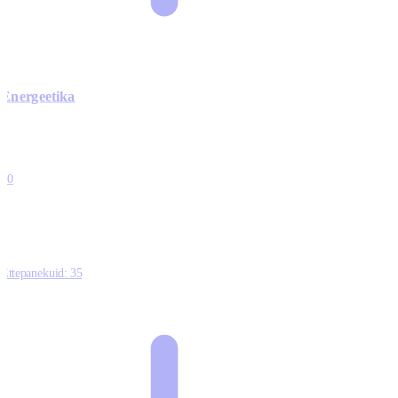
Energeetika
0
0
0
0
10
Ettepanekuid:
35