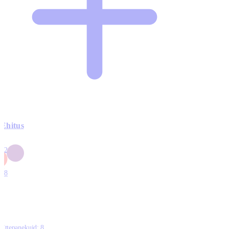
Ehitus
3
42
0
1
18
Ettepanekuid:
8