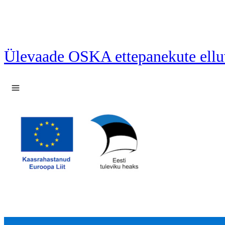
Ülevaade OSKA ettepanekute ellu
Ava menüü
40 ettepanekut laetud.