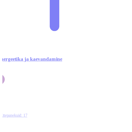
nergeetika ja kaevandamine
4
Ettepanekuid:
17