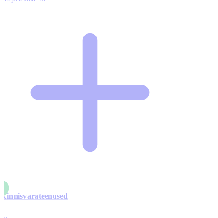
Kinnisvarateenused
4