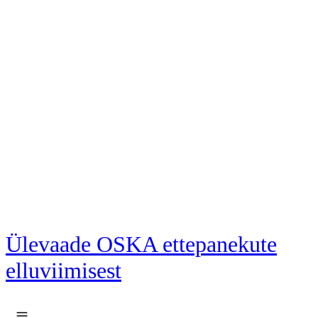
Liigu põhisisu juurde
Ülevaade OSKA ettepanekute
elluviimisest