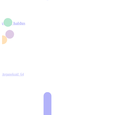
Avalik haldus
4
2
1
3
0
Ettepanekuid:
64