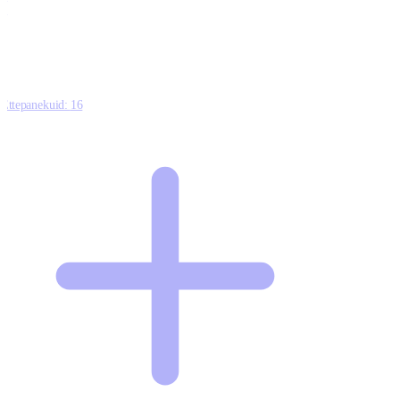
0
Ettepanekuid:
16