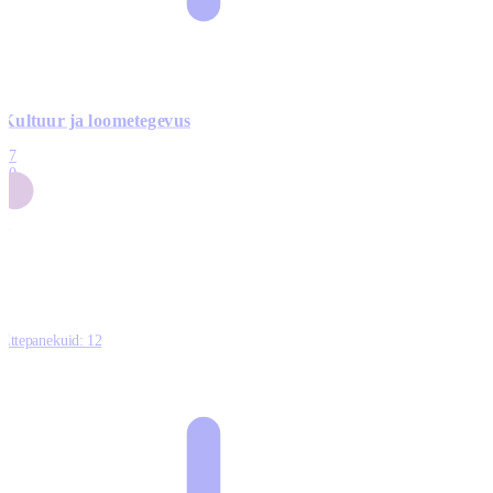
Kultuur ja loometegevus
17
50
14
5
0
Ettepanekuid:
12