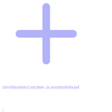
Ettevõtlussektori uurimis- ja arendustöötajad
0
0
0
0
17