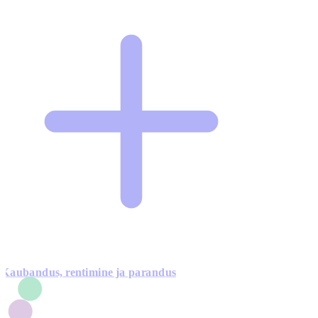
Kaubandus, rentimine ja parandus
7
1
3