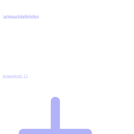
Farmaatsiatööstus
0
0
0
0
3
Ettepanekuid:
12