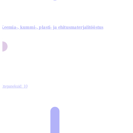
Keemia-, kummi-, plasti- ja ehitusmaterjalitööstus
3
9
1
2
0
Ettepanekuid:
10