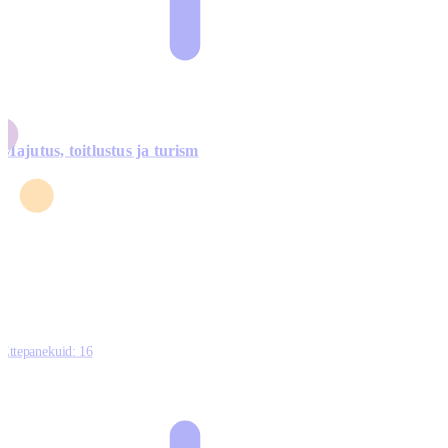
Majutus, toitlustus ja turism
0
3
4
5
0
Ettepanekuid:
16