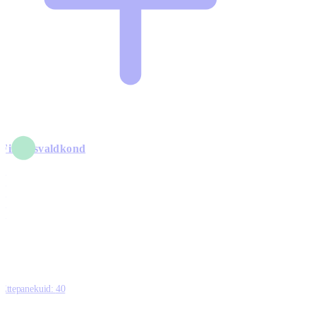
Finantsvaldkond
5
6
0
1
0
Ettepanekuid:
40