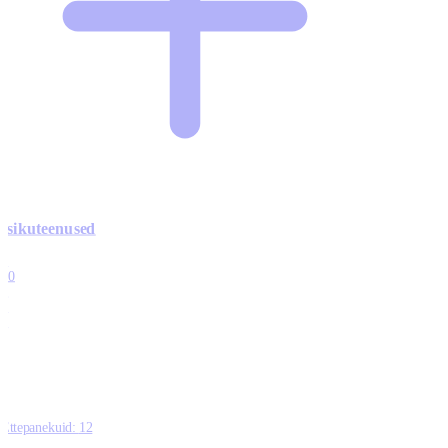
Isikuteenused
3
10
1
0
0
Ettepanekuid:
12