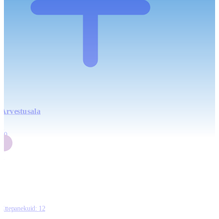
Arvestusala
4
20
2
3
0
Ettepanekuid:
12