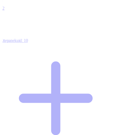
0
12
Ettepanekuid:
10