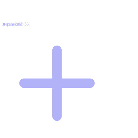
Ettepanekuid:
38