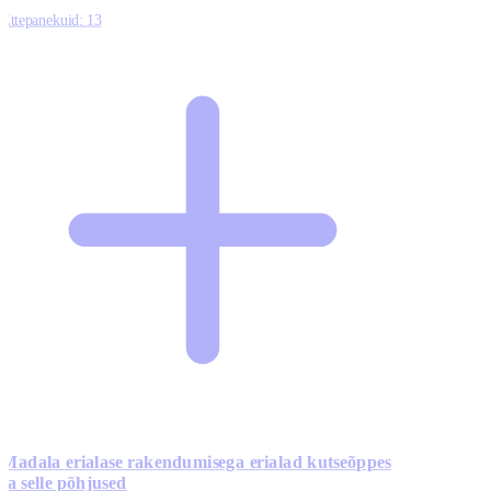
Ettepanekuid:
13
Madala erialase rakendumisega erialad kutseõppes
ja selle põhjused