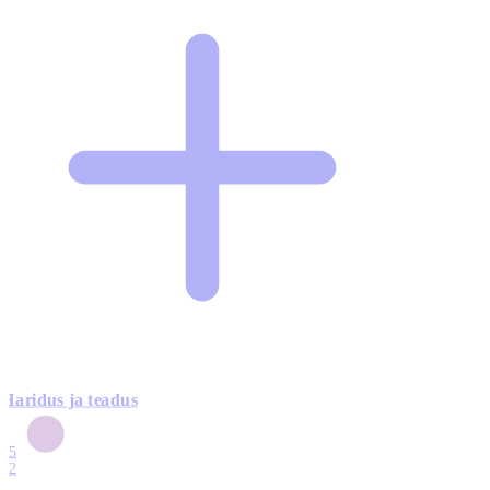
Haridus ja teadus
6
15
12
7