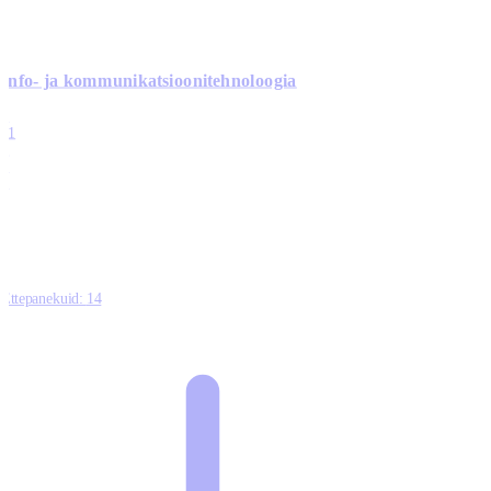
Info- ja kommunikatsiooni­tehnoloogia
3
11
2
0
0
Ettepanekuid:
14