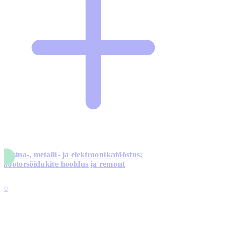
Masina-, metalli- ja elektroonikatööstus;
mootorsõidukite hooldus ja remont
5
10
0
1
0