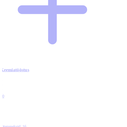
Keemiatööstus
0
0
0
0
10
Ettepanekuid:
16