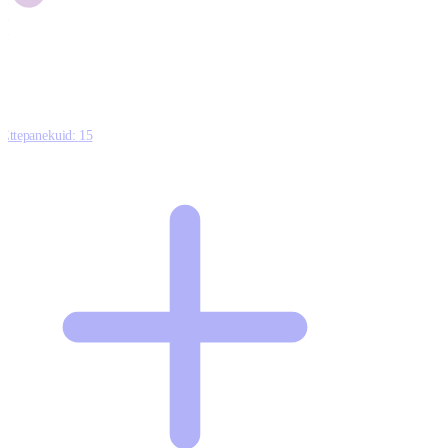
1
0
Ettepanekuid:
15