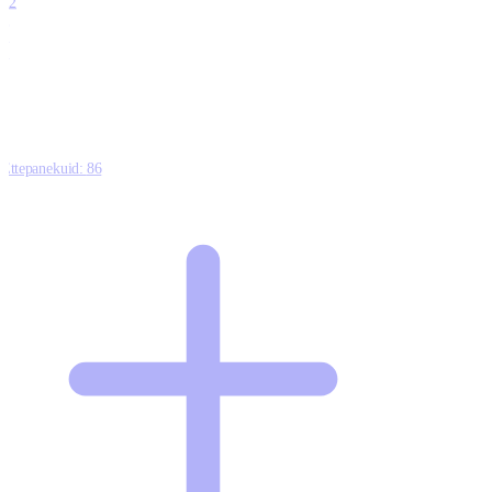
12
0
0
0
Ettepanekuid:
86