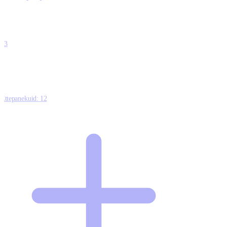
0
0
0
0
13
Ettepanekuid:
12