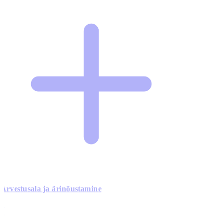
Arvestusala ja ärinõustamine
0
0
0