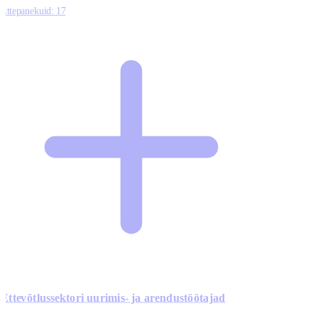
Ettepanekuid:
17
Ettevõtlussektori uurimis- ja arendustöötajad