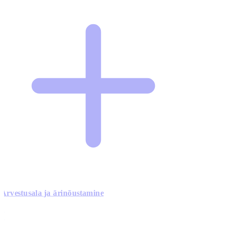
Arvestusala ja ärinõustamine
0
0
0