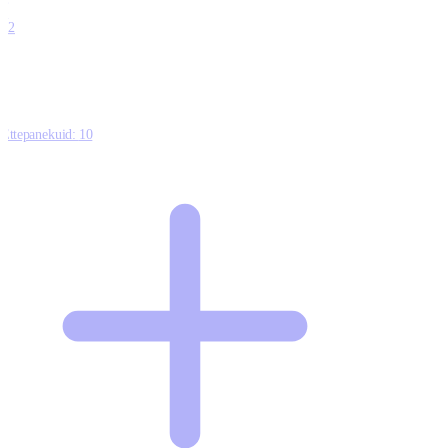
0
12
Ettepanekuid:
10