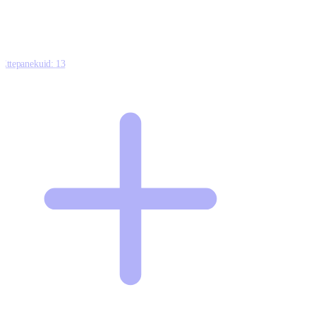
Ettepanekuid:
13