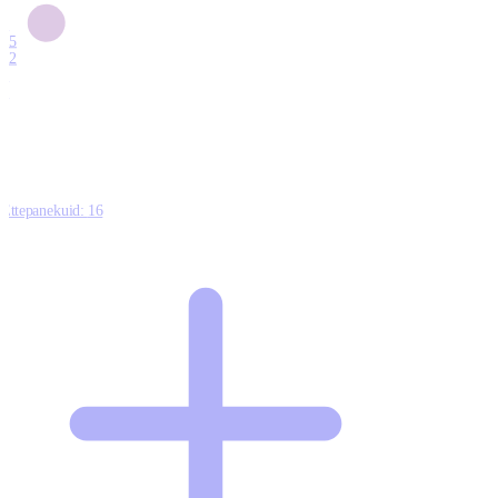
6
15
12
7
0
Ettepanekuid:
16