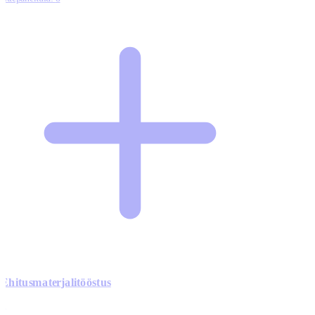
Ehitusmaterjalitööstus
0