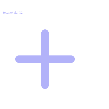
Ettepanekuid:
12