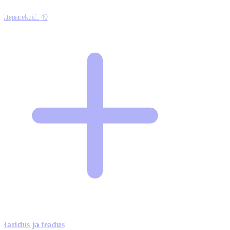
Ettepanekuid:
40
Haridus ja teadus