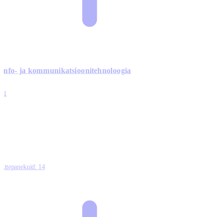
Info- ja kommunikatsiooni­tehnoloogia
3
11
2
0
0
Ettepanekuid:
14