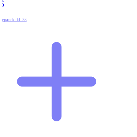
0
ttepanekuid:
38