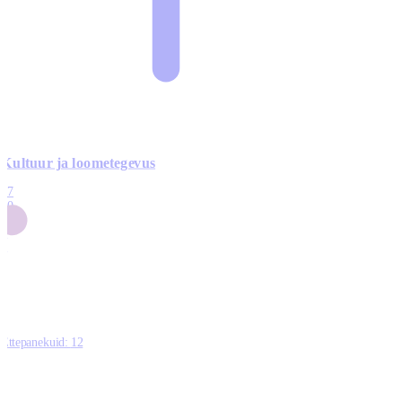
Kultuur ja loometegevus
17
50
14
5
0
Ettepanekuid:
12