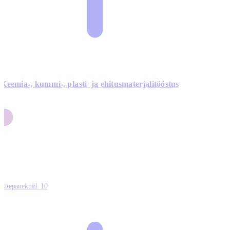
Keemia-, kummi-, plasti- ja ehitusmaterjalitööstus
3
9
1
2
0
Ettepanekuid:
10