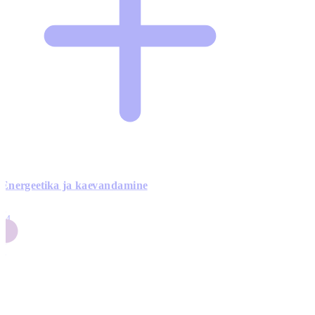
Energeetika ja kaevandamine
4
24
4
3
0