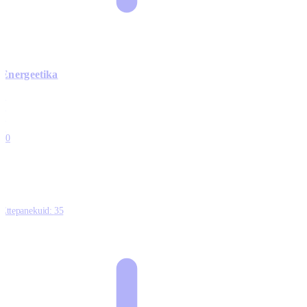
Energeetika
0
0
0
0
10
Ettepanekuid:
35