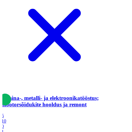
Masina-, metalli- ja elektroonikatööstus;
mootorsõidukite hooldus ja remont
5
10
0
1