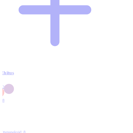
Ehitus
3
42
0
1
18
Ettepanekuid:
8