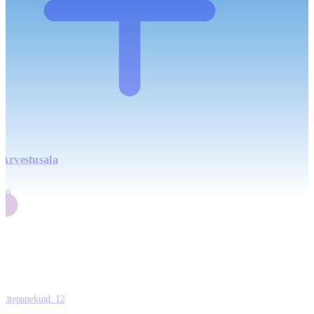
Arvestusala
4
20
2
3
0
Ettepanekuid:
12