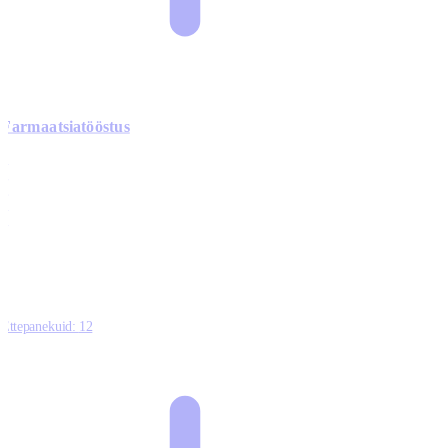
Farmaatsiatööstus
0
0
0
0
3
Ettepanekuid:
12