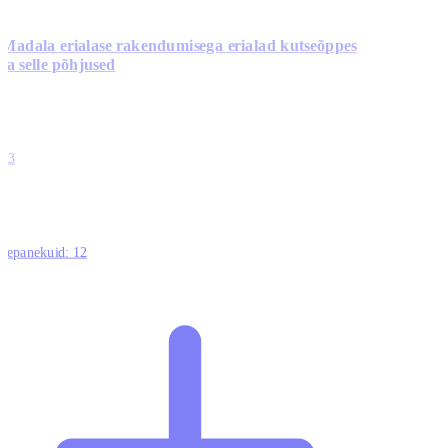
Madala erialase rakendumisega erialad kutseõppes
ja selle põhjused
0
0
0
0
13
ttepanekuid:
12