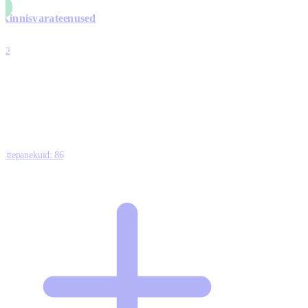
Kinnisvarateenused
4
12
0
0
0
Ettepanekuid:
86