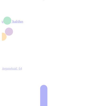
Avalik haldus
4
2
1
3
0
Ettepanekuid:
64