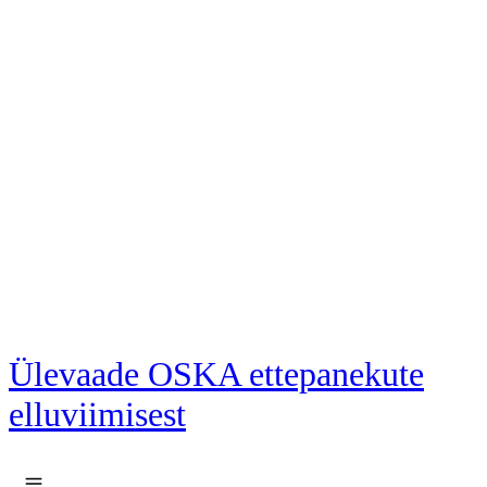
Liigu põhisisu juurde
Ülevaade OSKA ettepanekute
elluviimisest