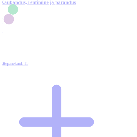
Kaubandus, rentimine ja parandus
7
1
3
1
0
Ettepanekuid:
15