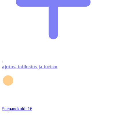
ajutus, toitlustus ja turism
Ettepanekuid:
16