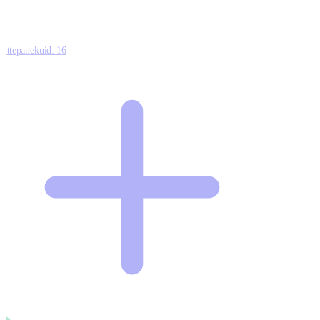
Ettepanekuid:
16