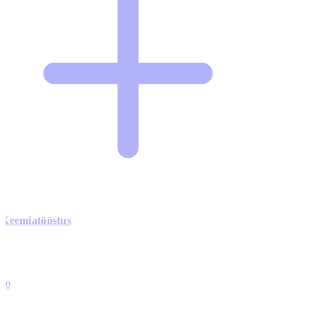
Keemiatööstus
0
0
0
0
10