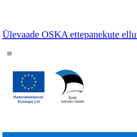
Ülevaade OSKA ettepanekute ellu
Ava menüü
16 ettepanekut laetud.