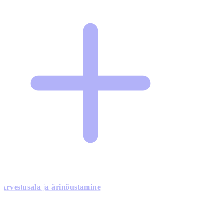
Arvestusala ja ärinõustamine
0
0
0