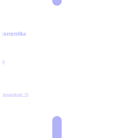
Energeetika
0
0
0
0
10
Ettepanekuid:
35