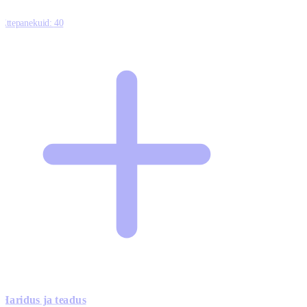
Ettepanekuid:
40
Haridus ja teadus