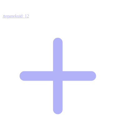
Ettepanekuid:
12