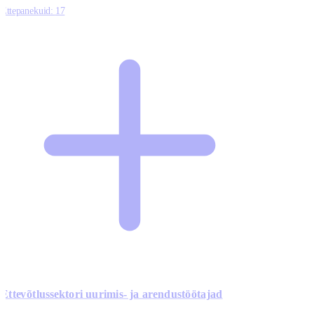
Ettepanekuid:
17
Ettevõtlussektori uurimis- ja arendustöötajad