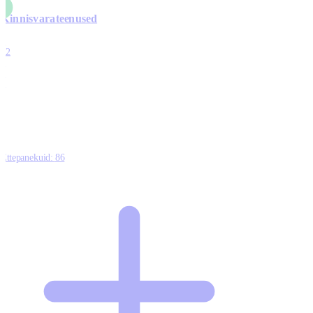
Kinnisvarateenused
4
12
0
0
0
Ettepanekuid:
86