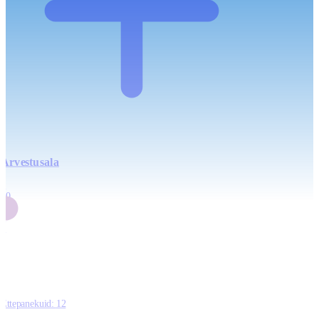
Arvestusala
4
20
2
3
0
Ettepanekuid:
12