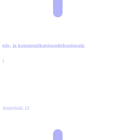
Info- ja kommunikatsiooni­tehnoloogia
3
11
2
0
0
Ettepanekuid:
14