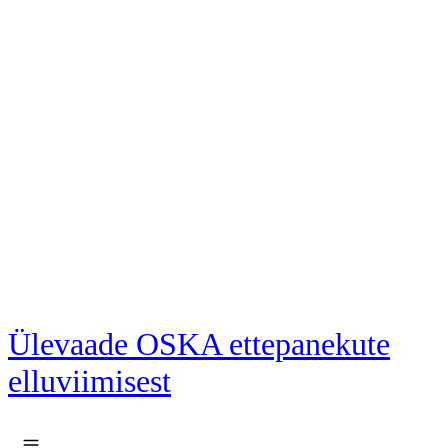
Liigu põhisisu juurde
Ülevaade OSKA ettepanekute
elluviimisest