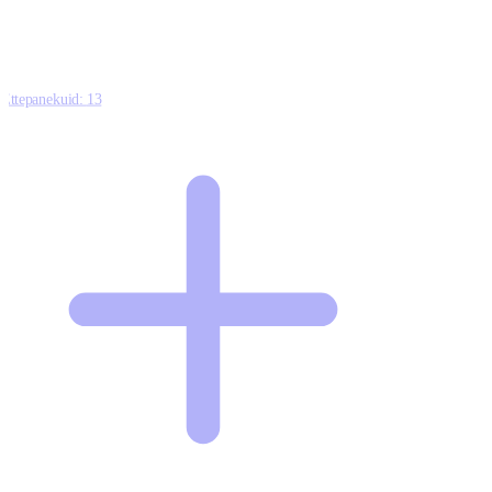
Ettepanekuid:
13