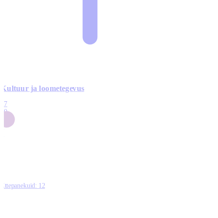
Kultuur ja loometegevus
17
50
14
5
0
Ettepanekuid:
12