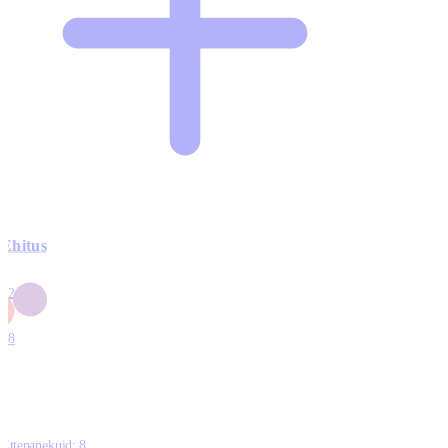
Ehitus
3
42
0
1
18
Ettepanekuid:
8