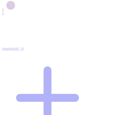
6
15
12
7
0
Ettepanekuid:
16