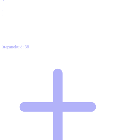
0
1
0
Ettepanekuid:
38