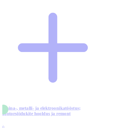
Masina-, metalli- ja elektroonikatööstus;
mootorsõidukite hooldus ja remont
5
10