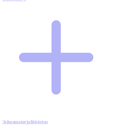
Ehitusmaterjalitööstus
0