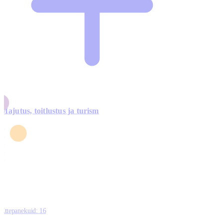
Majutus, toitlustus ja turism
0
3
4
5
0
Ettepanekuid:
16