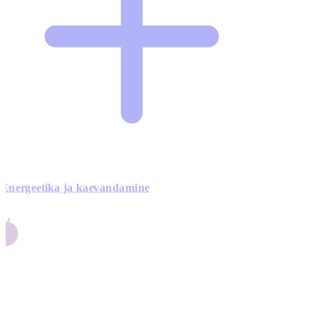
Energeetika ja kaevandamine
4
24
4
3
0