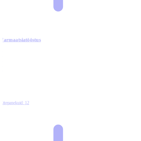
Farmaatsiatööstus
0
0
0
0
3
Ettepanekuid:
12