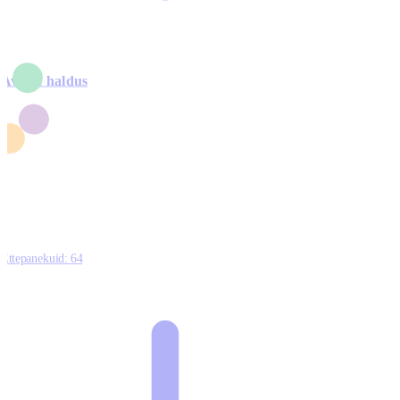
Avalik haldus
4
2
1
3
0
Ettepanekuid:
64