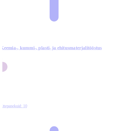
Keemia-, kummi-, plasti- ja ehitusmaterjalitööstus
3
9
1
2
0
Ettepanekuid:
10