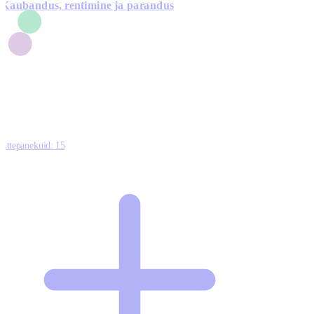
Kaubandus, rentimine ja parandus
7
1
3
1
0
Ettepanekuid:
15