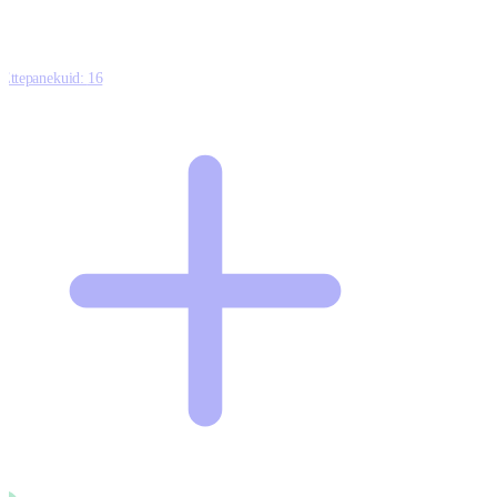
Ettepanekuid:
16