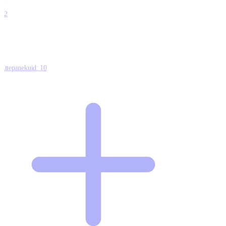
0
12
Ettepanekuid:
10