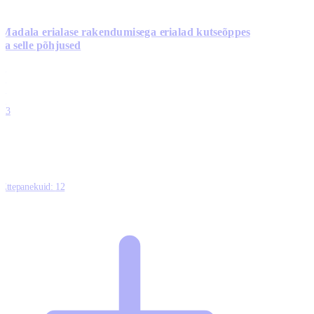
Madala erialase rakendumisega erialad kutseõppes
ja selle põhjused
0
0
0
0
13
Ettepanekuid:
12