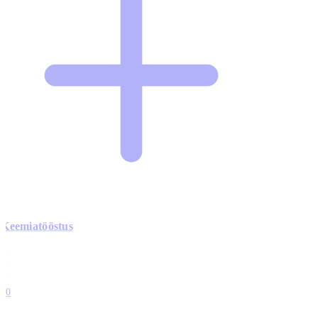
Keemiatööstus
0
0
0
0
10