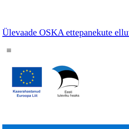
Ülevaade OSKA ettepanekute ellu
Ava menüü
40 ettepanekut laetud.