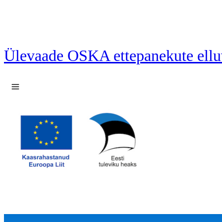
Ülevaade OSKA ettepanekute ellu
Ava menüü
35 ettepanekut laetud.