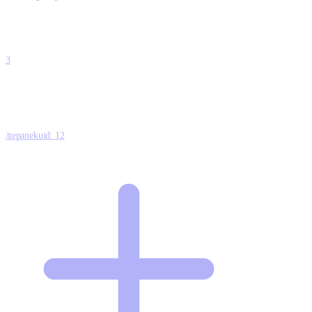
0
0
0
0
13
Ettepanekuid:
12