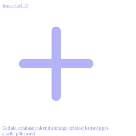
Ettepanekuid:
13
Madala erialase rakendumisega erialad kutseõppes
ja selle põhjused