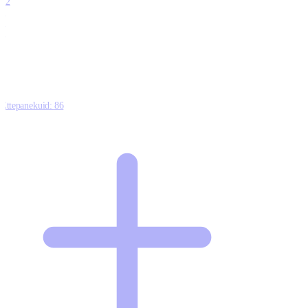
12
0
0
0
Ettepanekuid:
86