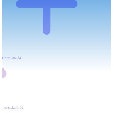
Arvestusala
4
20
2
3
0
Ettepanekuid:
12