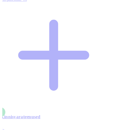
Kinnisvarateenused
4