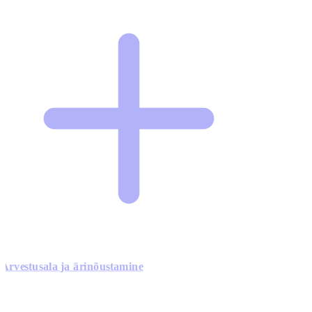
Arvestusala ja ärinõustamine
0
0
0