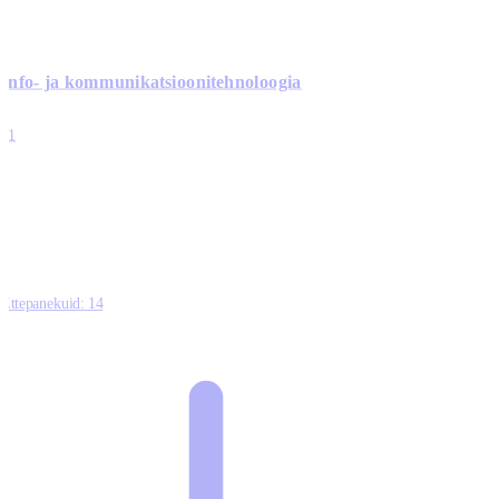
Info- ja kommunikatsiooni­tehnoloogia
3
11
2
0
0
Ettepanekuid:
14