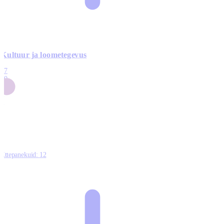
Kultuur ja loometegevus
17
50
14
5
0
Ettepanekuid:
12