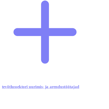
ttevõtlussektori uurimis- ja arendustöötajad