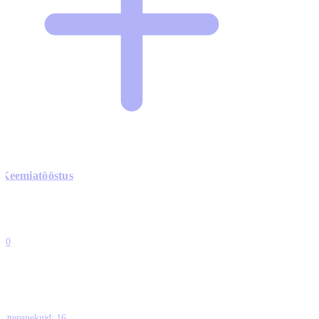
Keemiatööstus
0
0
0
0
10
Ettepanekuid:
16