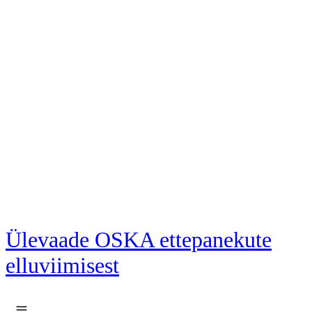
Liigu põhisisu juurde
Ülevaade OSKA ettepanekute
elluviimisest