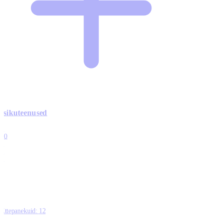
Isikuteenused
3
10
1
0
0
Ettepanekuid:
12