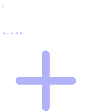
0
12
Ettepanekuid:
10