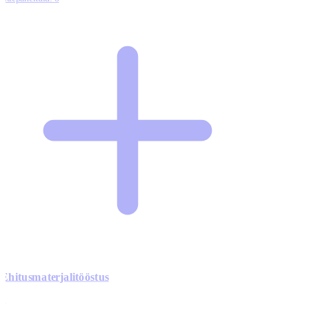
Ehitusmaterjalitööstus
0