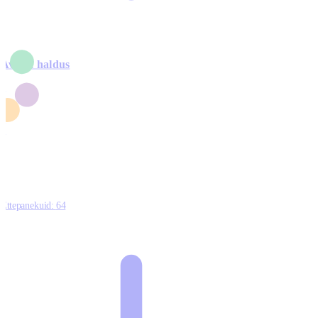
Avalik haldus
4
2
1
3
0
Ettepanekuid:
64