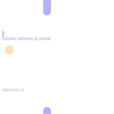
Majutus, toitlustus ja turism
0
3
4
5
0
Ettepanekuid:
16