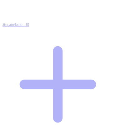
Ettepanekuid:
38