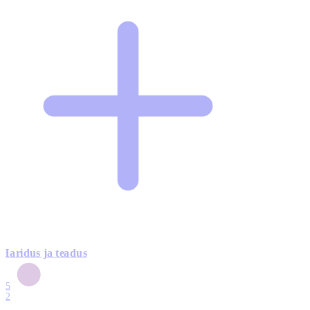
Haridus ja teadus
6
15
12
7