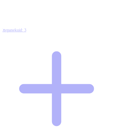
7
Ettepanekuid:
3