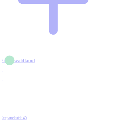
Finantsvaldkond
5
6
0
1
0
Ettepanekuid:
40