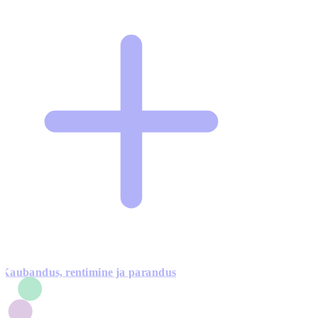
Kaubandus, rentimine ja parandus
7
1
3