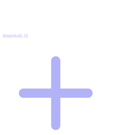
0
Ettepanekuid:
16