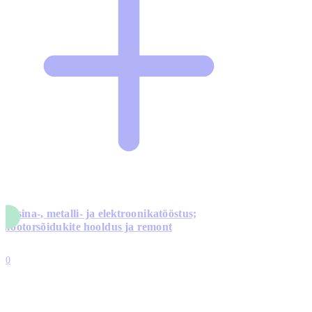
Masina-, metalli- ja elektroonikatööstus;
mootorsõidukite hooldus ja remont
5
10
0
1
0