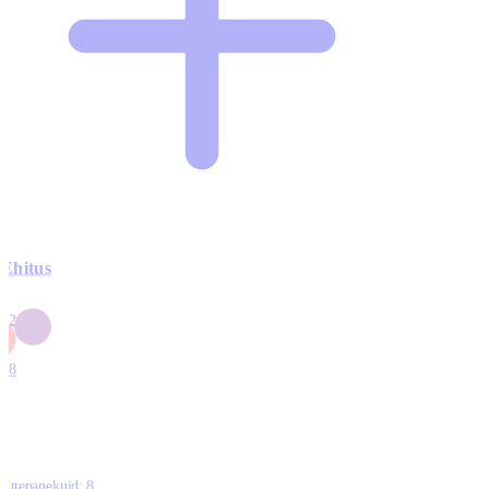
Ehitus
3
42
0
1
18
Ettepanekuid:
8