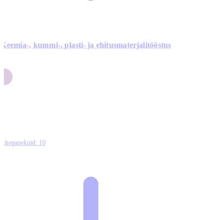
Keemia-, kummi-, plasti- ja ehitusmaterjalitööstus
3
9
1
2
0
Ettepanekuid:
10