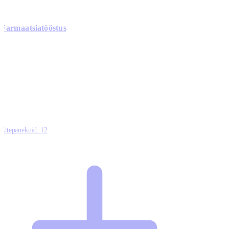
Farmaatsiatööstus
0
0
0
0
3
Ettepanekuid:
12