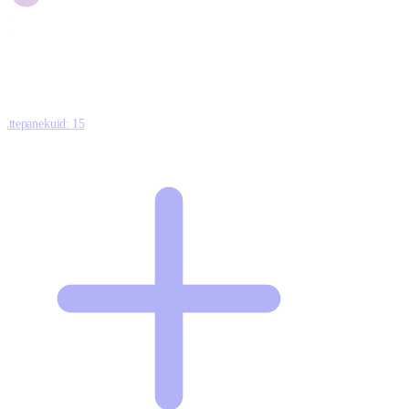
1
0
Ettepanekuid:
15