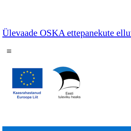
Ülevaade OSKA ettepanekute ellu
Ava menüü
12 ettepanekut laetud.