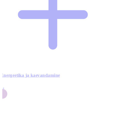
Energeetika ja kaevandamine
4
24
4
3
0