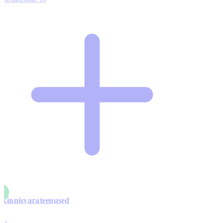
Kinnisvarateenused
4