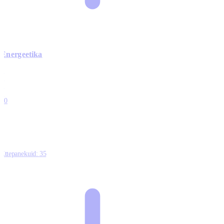
Energeetika
0
0
0
0
10
Ettepanekuid:
35