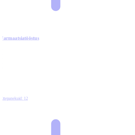
Farmaatsiatööstus
0
0
0
0
3
Ettepanekuid:
12