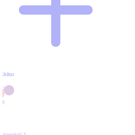
Ehitus
3
42
0
1
18
Ettepanekuid:
8