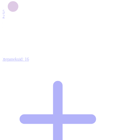
6
15
12
7
0
Ettepanekuid:
16