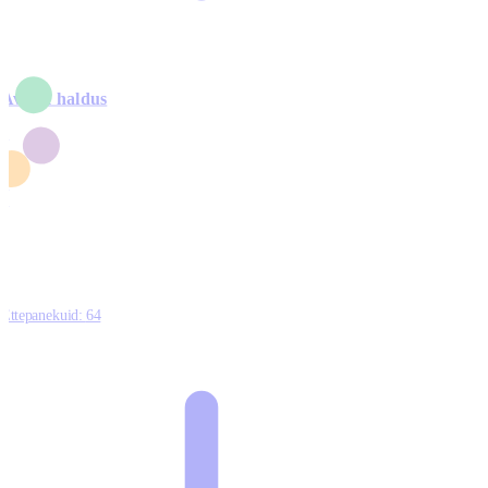
Avalik haldus
4
2
1
3
0
Ettepanekuid:
64