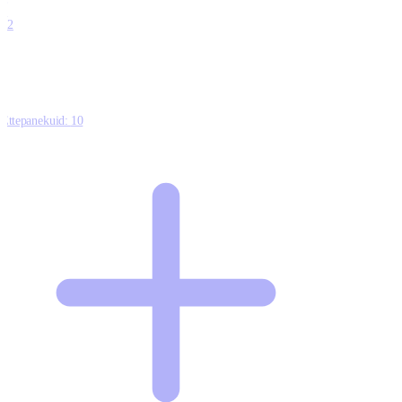
0
12
Ettepanekuid:
10