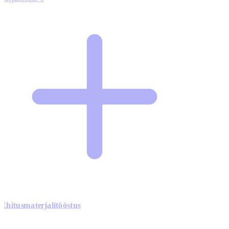
Ehitusmaterjalitööstus
0