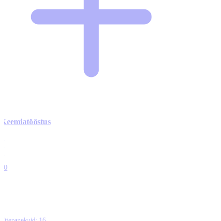
Keemiatööstus
0
0
0
0
10
Ettepanekuid:
16