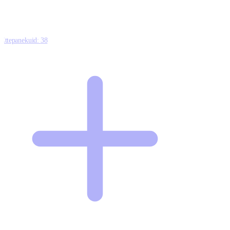
Ettepanekuid:
38