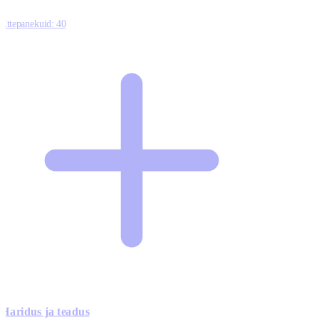
Ettepanekuid:
40
Haridus ja teadus