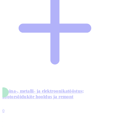
Masina-, metalli- ja elektroonikatööstus;
mootorsõidukite hooldus ja remont
5
10
0
1
0