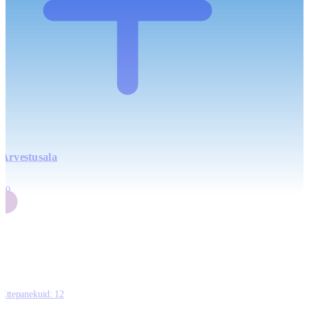
Arvestusala
4
20
2
3
0
Ettepanekuid:
12