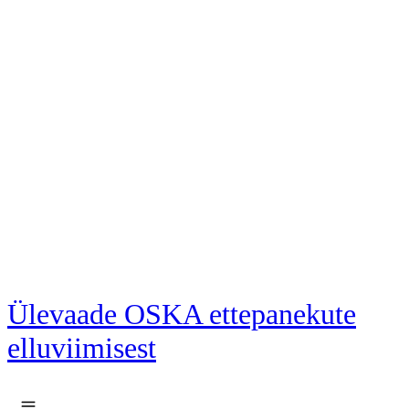
Liigu põhisisu juurde
Ülevaade OSKA ettepanekute
elluviimisest