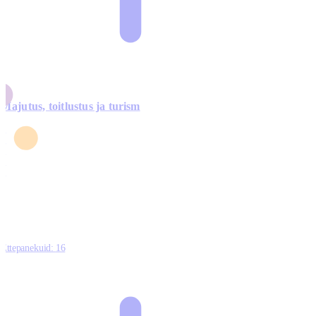
Majutus, toitlustus ja turism
0
3
4
5
0
Ettepanekuid:
16