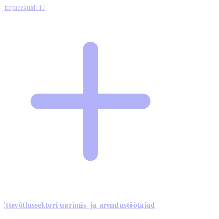
Ettepanekuid:
17
Ettevõtlussektori uurimis- ja arendustöötajad