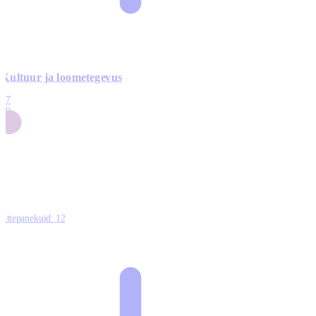
Kultuur ja loometegevus
17
50
14
5
0
Ettepanekuid:
12