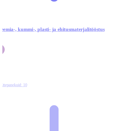
eemia-, kummi-, plasti- ja ehitusmaterjalitööstus
Ettepanekuid:
10