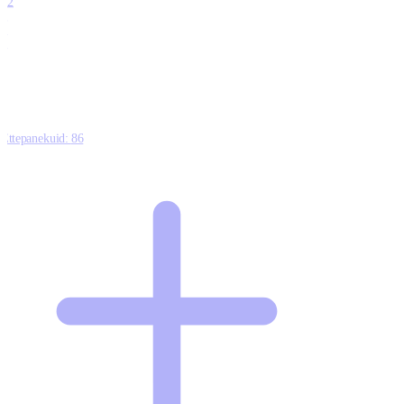
12
0
0
0
Ettepanekuid:
86