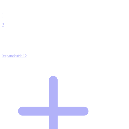
0
0
0
0
13
Ettepanekuid:
12