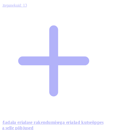
Ettepanekuid:
13
Madala erialase rakendumisega erialad kutseõppes
ja selle põhjused