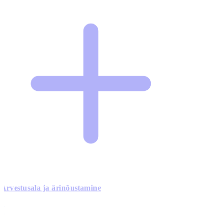
Arvestusala ja ärinõustamine
0
0
0