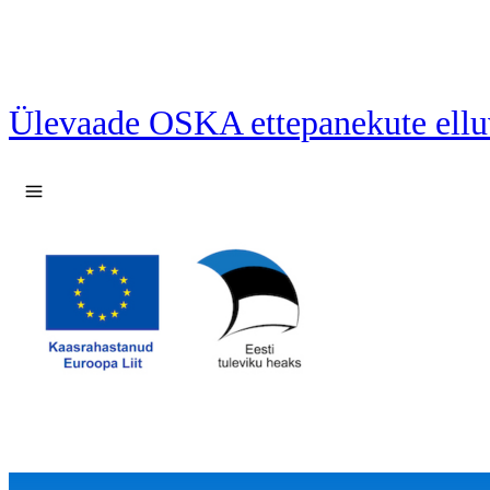
Ülevaade OSKA ettepanekute ellu
Ava menüü
49 ettepanekut laetud.