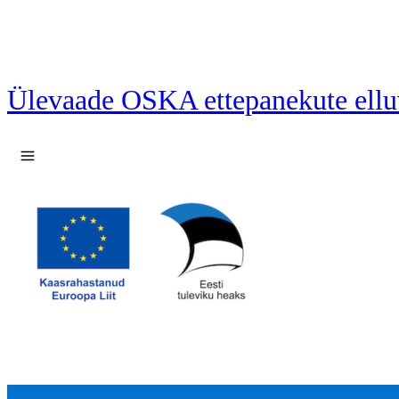
Ülevaade OSKA ettepanekute ellu
Ava menüü
64 ettepanekut laetud.