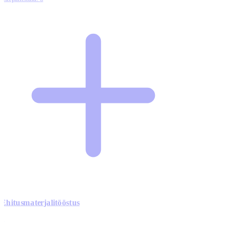
Ehitusmaterjalitööstus
0