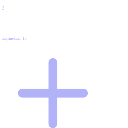
0
12
Ettepanekuid:
10