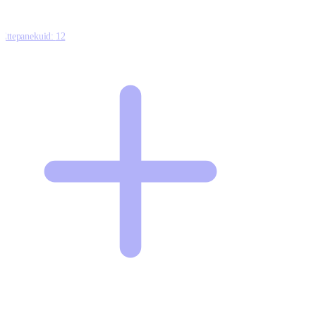
Ettepanekuid:
12