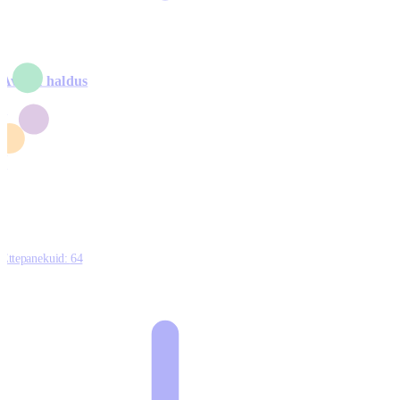
Avalik haldus
4
2
1
3
0
Ettepanekuid:
64