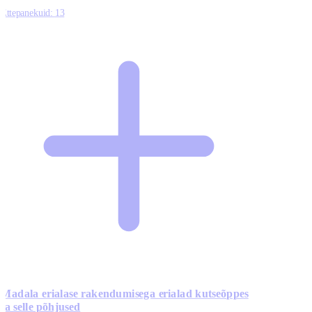
Ettepanekuid:
13
Madala erialase rakendumisega erialad kutseõppes
ja selle põhjused