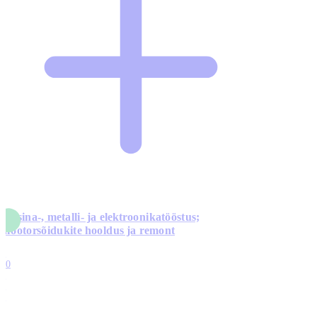
Masina-, metalli- ja elektroonikatööstus;
mootorsõidukite hooldus ja remont
5
10
0
1
0