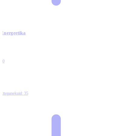
Energeetika
0
0
0
0
10
Ettepanekuid:
35