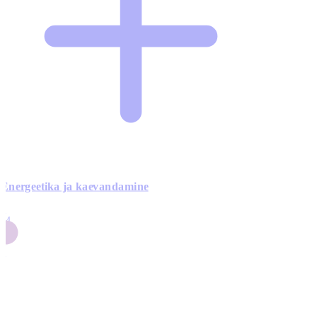
Energeetika ja kaevandamine
4
24
4
3
0