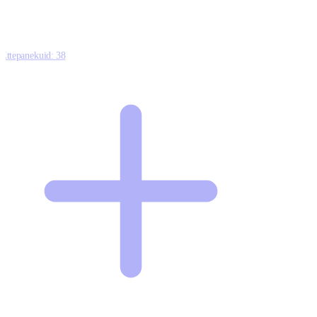
Ettepanekuid:
38