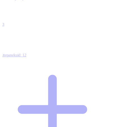
0
0
0
0
13
Ettepanekuid:
12