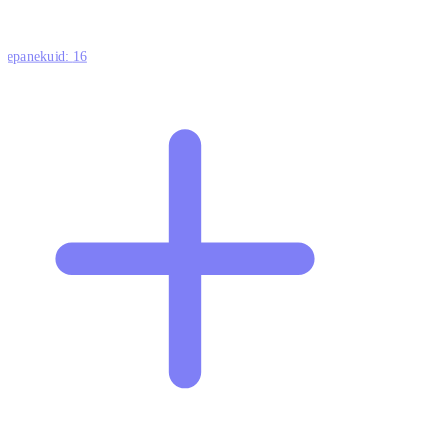
ttepanekuid:
16