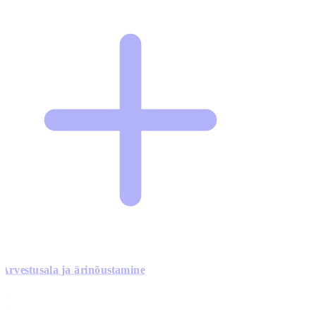
Arvestusala ja ärinõustamine
0
0
0