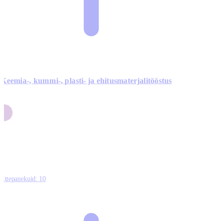
Keemia-, kummi-, plasti- ja ehitusmaterjalitööstus
3
9
1
2
0
Ettepanekuid:
10