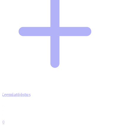
Keemiatööstus
0
0
0
0
10