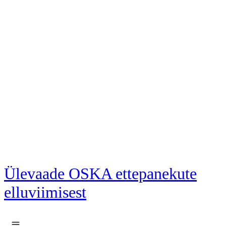
Liigu põhisisu juurde
Ülevaade OSKA ettepanekute
elluviimisest