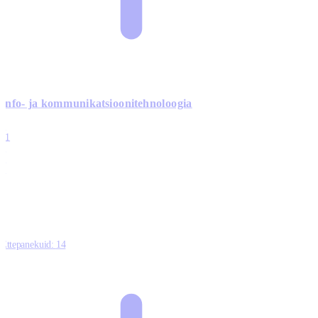
Info- ja kommunikatsiooni­tehnoloogia
3
11
2
0
0
Ettepanekuid:
14