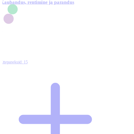
Kaubandus, rentimine ja parandus
7
1
3
1
0
Ettepanekuid:
15