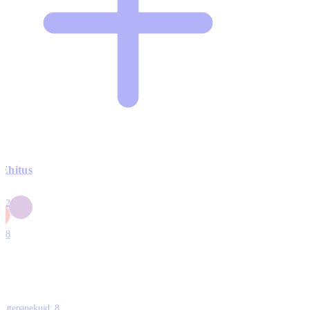
Ehitus
3
42
0
1
18
Ettepanekuid:
8