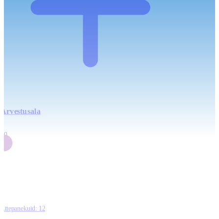
Arvestusala
4
20
2
3
0
Ettepanekuid:
12