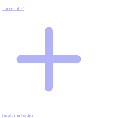
Ettepanekuid:
40
Haridus ja teadus