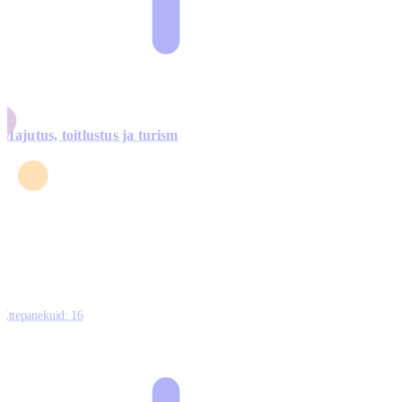
Majutus, toitlustus ja turism
0
3
4
5
0
Ettepanekuid:
16