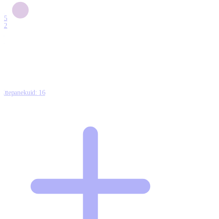
6
15
12
7
0
Ettepanekuid:
16