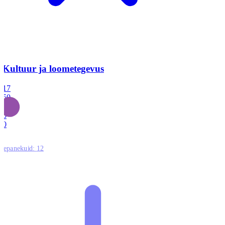
Kultuur ja loometegevus
17
50
14
5
0
ttepanekuid:
12