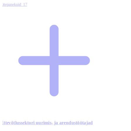
Ettepanekuid:
17
Ettevõtlussektori uurimis- ja arendustöötajad