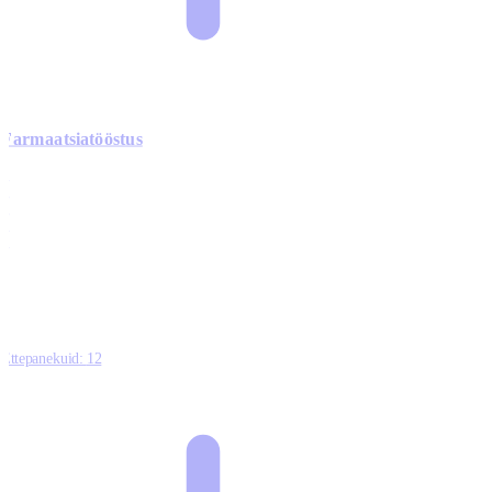
Farmaatsiatööstus
0
0
0
0
3
Ettepanekuid:
12