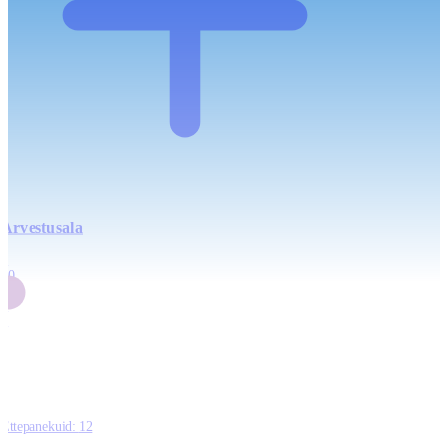
Arvestusala
4
20
2
3
0
Ettepanekuid:
12