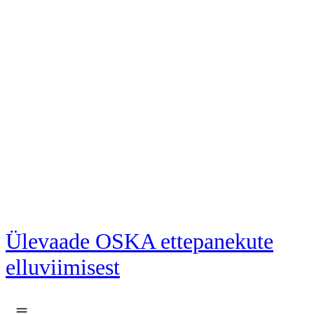
Liigu põhisisu juurde
Ülevaade OSKA ettepanekute
elluviimisest