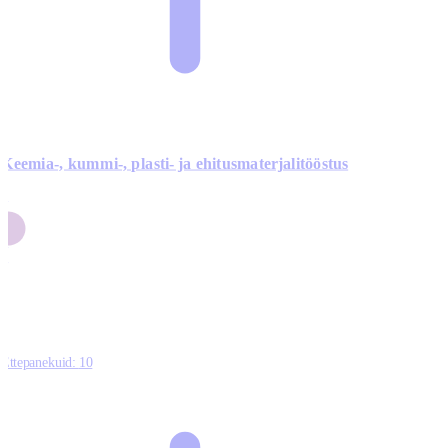
Keemia-, kummi-, plasti- ja ehitusmaterjalitööstus
3
9
1
2
0
Ettepanekuid:
10