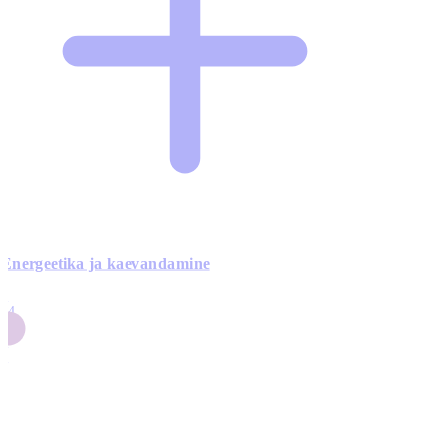
Energeetika ja kaevandamine
4
24
4
3
0