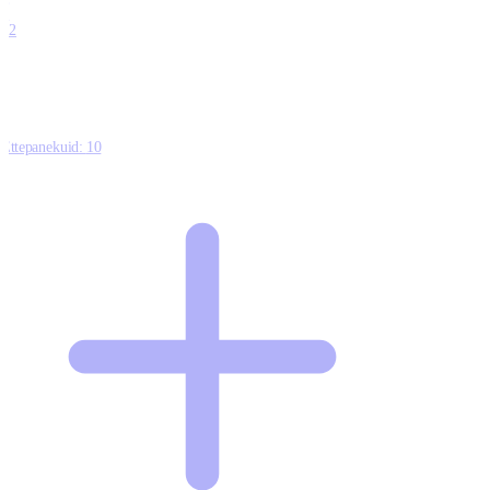
0
12
Ettepanekuid:
10