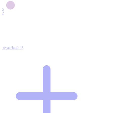
6
15
12
7
0
Ettepanekuid:
16