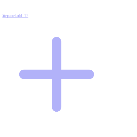
Ettepanekuid:
12