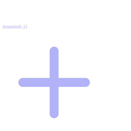
Ettepanekuid:
13