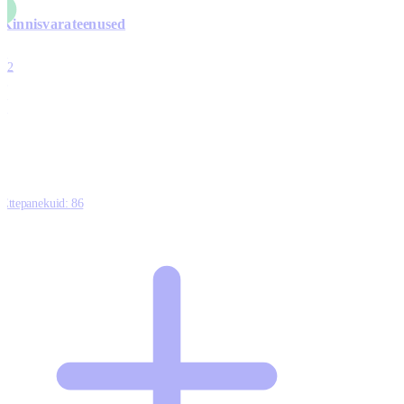
Kinnisvarateenused
4
12
0
0
0
Ettepanekuid:
86