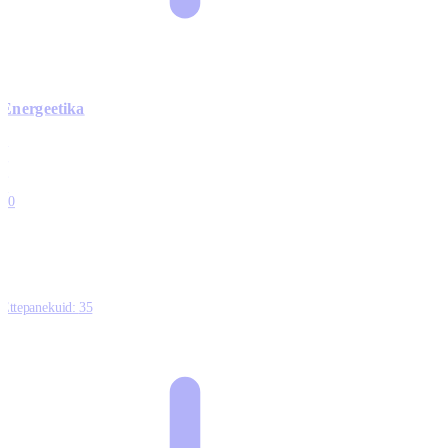
Energeetika
0
0
0
0
10
Ettepanekuid:
35