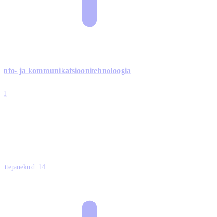
Info- ja kommunikatsiooni­tehnoloogia
3
11
2
0
0
Ettepanekuid:
14