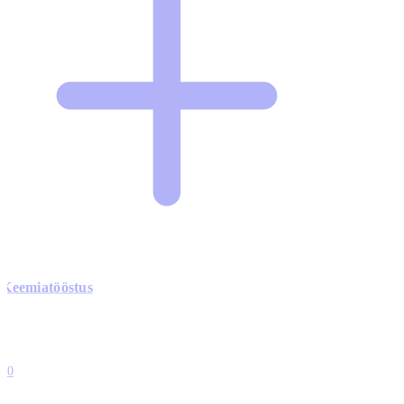
Keemiatööstus
0
0
0
0
10