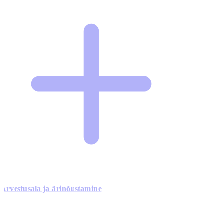
Arvestusala ja ärinõustamine
0
0
0