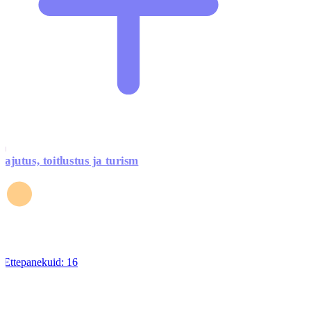
ajutus, toitlustus ja turism
Ettepanekuid:
16