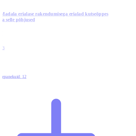
Madala erialase rakendumisega erialad kutseõppes
ja selle põhjused
0
0
0
0
13
ttepanekuid:
12