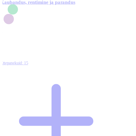
Kaubandus, rentimine ja parandus
7
1
3
1
0
Ettepanekuid:
15