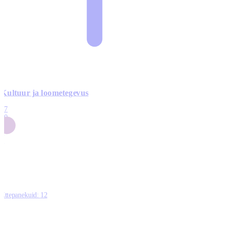
Kultuur ja loometegevus
17
50
14
5
0
Ettepanekuid:
12