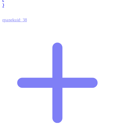
0
ttepanekuid:
38