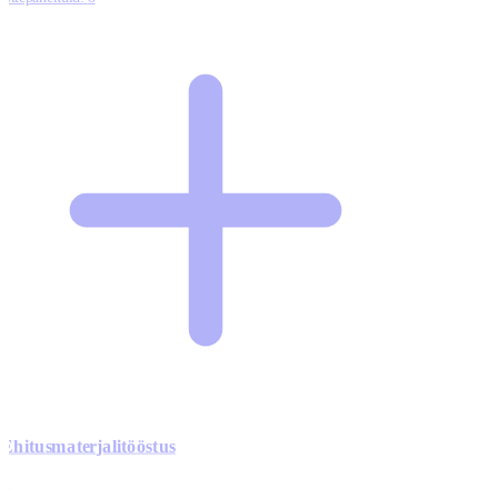
Ehitusmaterjalitööstus
0