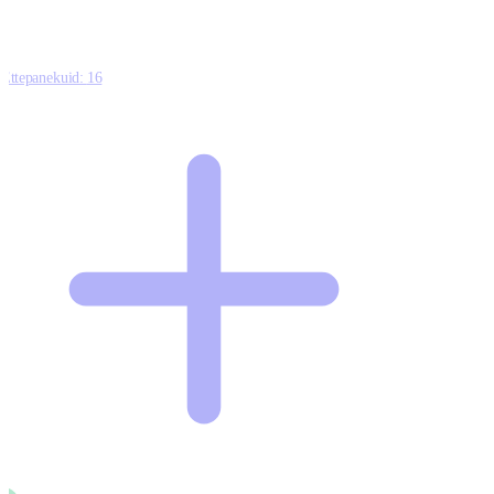
Ettepanekuid:
16