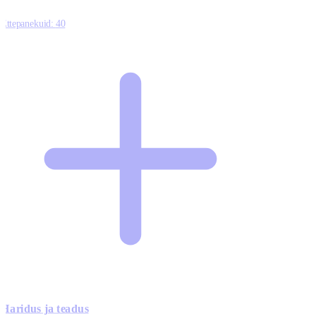
Ettepanekuid:
40
Haridus ja teadus