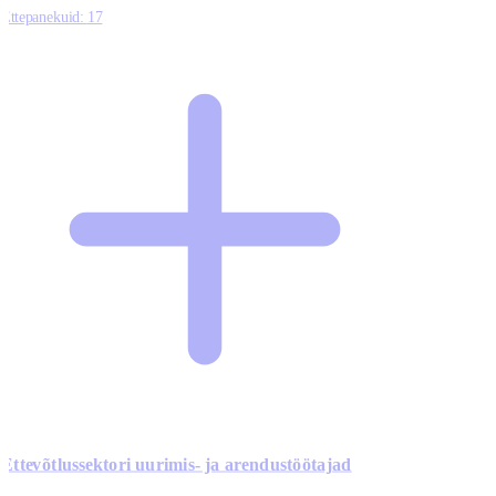
Ettepanekuid:
17
Ettevõtlussektori uurimis- ja arendustöötajad