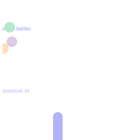
Avalik haldus
4
2
1
3
0
Ettepanekuid:
64