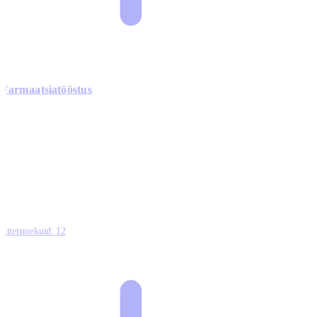
Farmaatsiatööstus
0
0
0
0
3
Ettepanekuid:
12