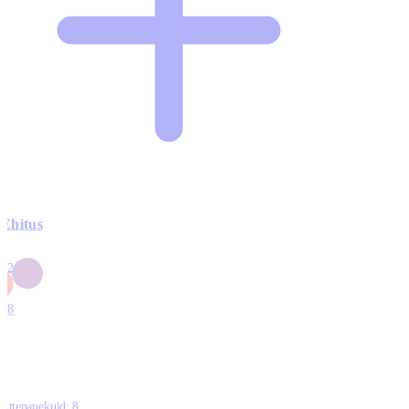
Ehitus
3
42
0
1
18
Ettepanekuid:
8