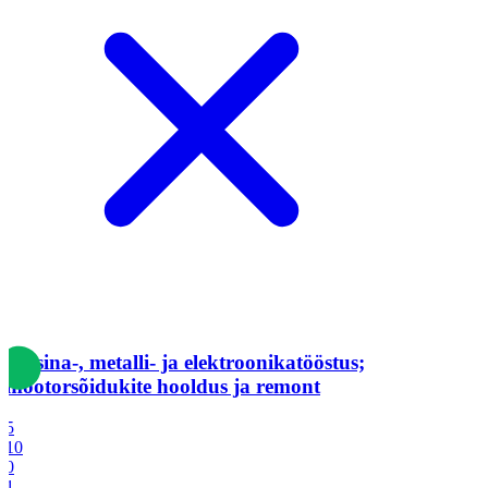
Masina-, metalli- ja elektroonikatööstus;
mootorsõidukite hooldus ja remont
5
10
0
1