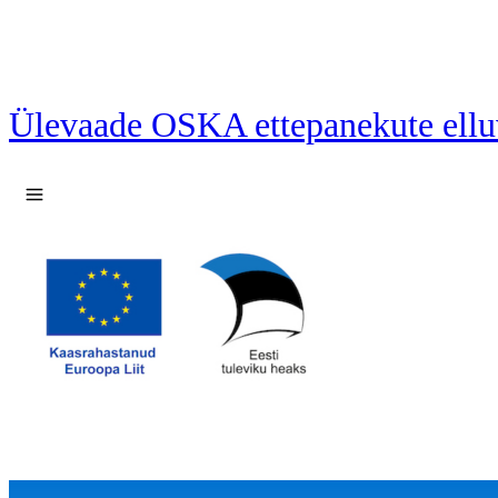
Ülevaade OSKA ettepanekute ellu
Ava menüü
29 ettepanekut laetud.