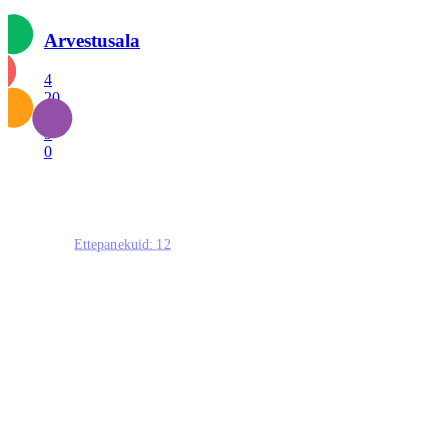
Arvestusala
4
20
2
3
0
Ettepanekuid:
12