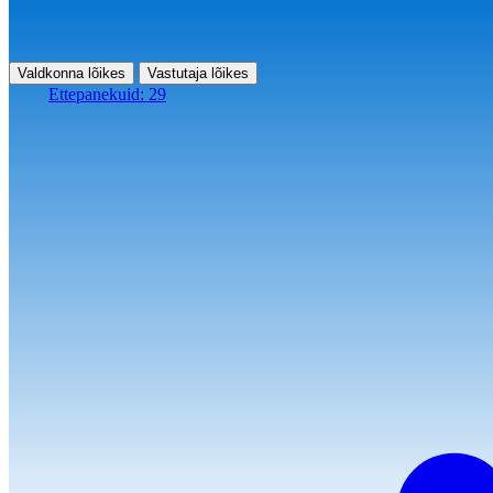
Valdkonna lõikes
Vastutaja lõikes
Ettepanekuid:
29